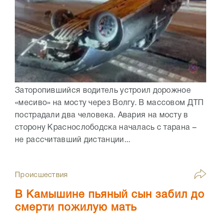
Заторопившийся водитель устроил дорожное
«месиво» на мосту через Волгу. В массовом ДТП
пострадали два человека. Авария на мосту в
сторону Краснослободска началась с тарана –
не рассчитавший дистанции...
Происшествия
В Камышине пьяный сын забил до
смерти пожилую мать