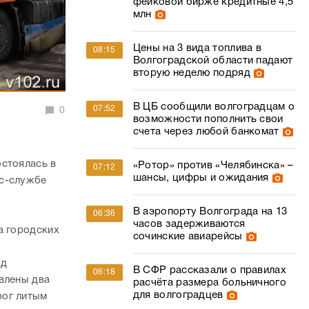
фейковой бирже кредитные 4,5
млн
Цены на 3 вида топлива в
08:15
Волгоградской области падают
вторую неделю подряд
В ЦБ сообщили волгоградцам о
07:52
0
возможности пополнить свои
счета через любой банкомат
остоялась в
«Ротор» против «Челябинска» –
07:12
шансы, цифры и ожидания
сс-службе
В аэропорту Волгограда на 13
06:36
часов задерживаются
а городских
сочинские авиарейсы
од
В СФР рассказали о правилах
06:18
влены два
расчёта размера больничного
для волгоградцев
рог литым