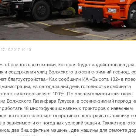
27.10.2017 10:10
я образцов спецтехники, которая будет задействована для
я и содержания улиц Волжского в осенне-зимний период, с
ат благоустройства» Как сообщили ИА «Высота 102» в пре
дминистрации, на сегодняшний день готовность комбината
ства к зиме составляет 100%. По словам заместителя главы
ии Волжского Газанфара Гулуева, в осенне-зимний период н
т работать 18 многофункциональных тракторов с навесным
ем, которое позволяет оперативно подстраивать технику п
 в зависимости от погодных условий задачи. Также подгото
чика, две бишофитные машины, две машины для ремонта до