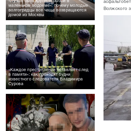
«Лучше быть крупной рыбой в
асфальтобет
маленьком водоеме»: почему молодые
Волжского з
волгоградцы все чаще возвращаются
домой из Москвы
«Каждое преступление оставляет след
в памяти»: как проходят будни
известного следователя Владимира
Сурова