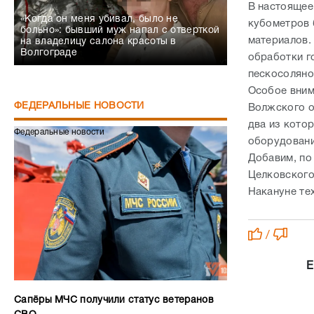
В настоящее
«Когда он меня убивал, было не
кубометров 
больно»: бывший муж напал с отверткой
материалов.
на владелицу салона красоты в
Волгограде
обработки г
пескосоляно
Особое вним
ФЕДЕРАЛЬНЫЕ НОВОСТИ
Волжского о
два из кото
Федеральные новости
оборудовани
Добавим, по
Целковского
Накануне те
/
Е
Сапёры МЧС получили статус ветеранов