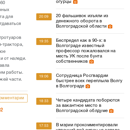
огурцы
360
чных
20 фальшивок изъяли из
та для
20:09
денежного оборота в
тдаваться
Волгоградской области
 тротуаров
Беспредел как в 90-х: в
19:35
-трактора,
Волгограде известный
профессор пожаловался на
ное
месть УК после бунта
и от наледи.
собственников
авла
им работы.
Сотрудница Росгвардии
19:06
жей части.
быстрее всех переплыла Волгу
в Волгограде
омментарии
Четыре кандидата поборются
18:33
за вакантное место в
02
Волгоградской облдуме
В мэрии прокомментировали
17:53