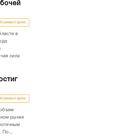
абочей
Комментарии
бласти в
года
е
чая сила
остиг
Комментарии
 объем
чном рынке
алогичным
 По...