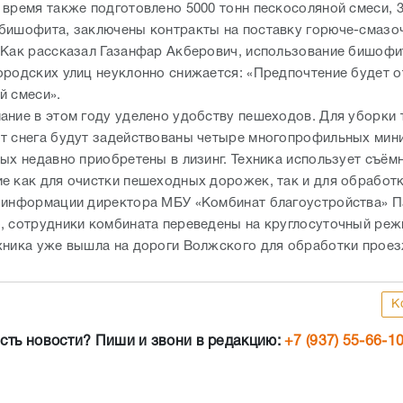
 время также подготовлено 5000 тонн пескосоляной смеси, 
бишофита, заключены контракты на поставку горюче-смазо
 Как рассказал Газанфар Акберович, использование бишофи
ородских улиц неуклонно снижается: «Предпочтение будет о
й смеси».
ание в этом году уделено удобству пешеходов. Для уборки
т снега будут задействованы четыре многопрофильных мини
рых недавно приобретены в лизинг. Техника использует съём
е как для очистки пешеходных дорожек, так и для обработк
 информации директора МБУ «Комбинат благоустройства» П
, сотрудники комбината переведены на круглосуточный реж
хника уже вышла на дороги Волжского для обработки проез
К
сть новости? Пиши и звони в редакцию:
+7 (937) 55-66-1