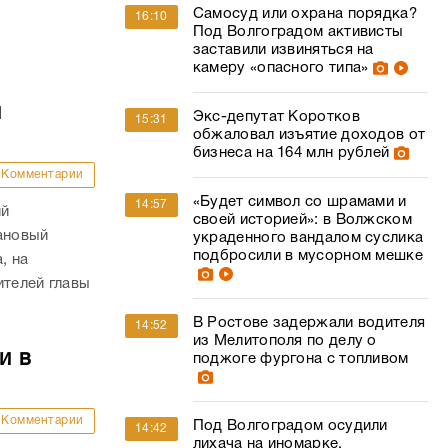
Самосуд или охрана порядка?
16:10
Под Волгоградом активисты
заставили извиняться на
камеру «опасного типа»
й
Экс-депутат Коротков
15:31
обжаловал изъятие доходов от
бизнеса на 164 млн рублей
Комментарии
«Будет символ со шрамами и
14:57
ий
своей историей»: в Волжском
ановый
украденного вандалом суслика
подбросили в мусорном мешке
, на
ителей главы
В Ростове задержали водителя
14:52
из Мелитополя по делу о
и в
поджоге фургона с топливом
Комментарии
Под Волгоградом осудили
14:42
лихача на иномарке,