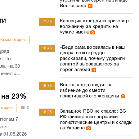
утренний вой сирен на западе
Волгограда
ти
Кассация утвердила приговор
17:25
волжанину за кредиты на
чужие имена
Комментарии
«Беда сама ворвалась в наш
16:43
дряд
двор»: волгоградцы
рассказали, почему ударили
к. По
лопатой вырвавшегося за
ала на 38
порог алабая
евел с...
Волгоградца осудят за
16:33
избиение до смерти
 на 23%
приютившей его женщины
нтарии
0
Западное ПВО не спасло: ВС
16:25
РФ филигранно поразили
итогам 7
логистические центры и склады
а к
на Украине
 01.08.2026