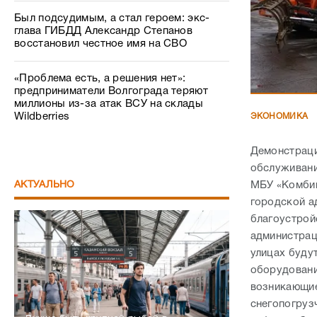
Был подсудимым, а стал героем: экс-
глава ГИБДД Александр Степанов
восстановил честное имя на СВО
«Проблема есть, а решения нет»:
предприниматели Волгограда теряют
миллионы из-за атак ВСУ на склады
Wildberries
ЭКОНОМИКА
Демонстраци
обслуживани
МБУ «Комбин
АКТУАЛЬНО
городской а
благоустрой
администрац
улицах буду
оборудовани
возникающие
снегопогруз