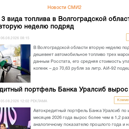
Новости СМИ2
 3 вида топлива в Волгоградской облас
вторую неделю подряд
06.08.2026
08:15
В Волгоградской области вторую неделю по
дешевеет автомобильное топливо трех маро
данным Росстата, его средняя стоимость уп
копеек – до 70,63 рубля за литр. АИ-92 подеш
дитный портфель Банка Уралсиб вырос
Комме
05.08.2026
12:02
РЕКЛАМА
Автокредитный портфель Банка Уралсиб по 
месяцев 2026 года вырос более чем в 1,2 раз
аналогичному показателю прошлого года и на