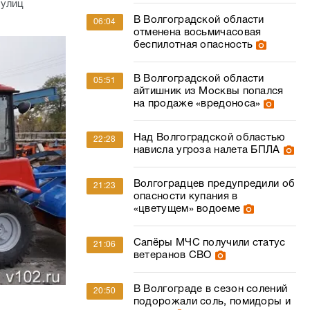
 улиц
В Волгоградской области
06:04
отменена восьмичасовая
беспилотная опасность
В Волгоградской области
05:51
айтишник из Москвы попался
на продаже «вредоноса»
Над Волгоградской областью
22:28
нависла угроза налета БПЛА
Волгоградцев предупредили об
21:23
опасности купания в
«цветущем» водоеме
Сапёры МЧС получили статус
21:06
ветеранов СВО
В Волгограде в сезон солений
20:50
подорожали соль, помидоры и