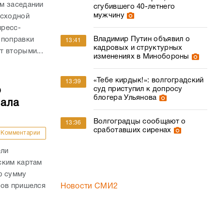
м заседании
сгубившего 40-летнего
мужчину
асходной
пресс-
Владимир Путин объявил о
 поправки
13:41
кадровых и структурных
 вторыми...
изменениях в Минобороны
«Тебе кирдык!»: волгоградский
13:39
о
суд приступил к допросу
блогера Ульянова
чала
Волгоградцы сообщают о
13:36
сработавших сиренах
Комментарии
ели
ским картам
ю сумму
дов пришелся
Новости СМИ2