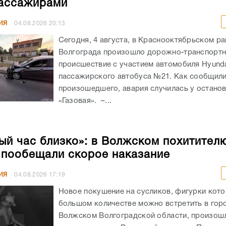
ассажирами
ИЯ
04.08.2026
20:13
Сегодня, 4 августа, в Краснооктябрьском р
Волгограда произошло дорожно-транспорт
происшествие с участием автомобиля Hyunda
пассажирского автобуса №21. Как сообщил
произошедшего, авария случилась у остано
«Газовая». –...
ый час близко»: в Волжском похитител
 пообещали скорое наказание
ИЯ
04.08.2026
17:19
Новое покушение на сусликов, фигурки кото
большом количестве можно встретить в гор
Волжском Волгоградской области, произошл