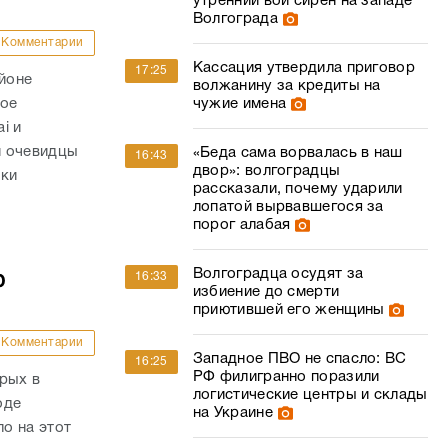
утренний вой сирен на западе
Волгограда
Комментарии
Кассация утвердила приговор
17:25
айоне
волжанину за кредиты на
ное
чужие имена
i и
и очевидцы
«Беда сама ворвалась в наш
16:43
двор»: волгоградцы
вки
рассказали, почему ударили
лопатой вырвавшегося за
порог алабая
Волгоградца осудят за
ю
16:33
избиение до смерти
приютившей его женщины
Комментарии
Западное ПВО не спасло: ВС
16:25
РФ филигранно поразили
рых в
логистические центры и склады
оде
на Украине
о на этот