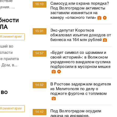
ествие
Самосуд или охрана порядка?
16:10
ния. ...
Под Волгоградом активисты
заставили извиняться на
камеру «опасного типа»
бности
ПЛА
Экс-депутат Коротков
15:31
обжаловал изъятие доходов от
Комментарии
бизнеса на 164 млн рублей
вший во
 спасти
«Будет символ со шрамами и
14:57
своей историей»: в Волжском
е прилета
украденного вандалом суслика
Дом, в...
подбросили в мусорном мешке
В Ростове задержали водителя
14:52
из Мелитополя по делу о
 во
поджоге фургона с топливом
Комментарии
Под Волгоградом осудили
14:42
лихача на иномарке,