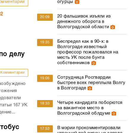
огурцы
омментарии
02
20 фальшивок изъяли из
20:09
денежного оборота в
Волгоградской области
Беспредел как в 90-х: в
19:35
Волгограде известный
профессор пожаловался на
по делу
месть УК после бунта
собственников
Комментарии
Сотрудница Росгвардии
19:06
быстрее всех переплыла Волгу
 возбуждено
в Волгограде
тожения
едователи
Четыре кандидата поборются
18:33
татьи 167 УК
за вакантное место в
ение...
Волгоградской облдуме
втобус
В мэрии прокомментировали
17:53