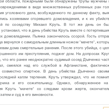
кой области, пожарными были обнаружены трупы мужчины 
повреждениями в виде множественных рубленных ран го
ия уголовного дела, возбужденного по данному факту, выя
лись хозяевами сгоревшего домовладения, и к их убийст
й по соседству Михаил Круть. В тот же день он бы
 установил, что в день убийства Круть вместе с потерпевши
их домовладении. Пьянка закончилось ссорой. Гость отпра
да вернулся с самодельным длинным ножом "мачете", котор
евам дома смертельные ранения. После этого убийца, с це
ршенного им преступления, поджег дом.
На допросах Кру
, что его ранее неоднократно судимый сосед Дъяченко час
ал, смеялся над его службой в Афганистане, фактическ
ь совместно спиртное. В день убийства Дъяченко своим
оследней капли терпения. Круть утверждал, что не помнит
дчика и его сожительницу. Однако, обнаруженное на
ия Круть "мачете" со следами крови жертв, окончател
 затем и суд в его виновности.