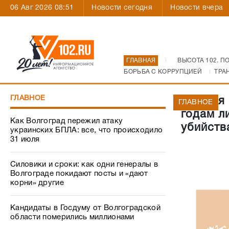
06 Авг 2026 08:51
Новости сегодня
Новости вчера
ГЛАВНАЯ
ВЫСОТА 102. П
БОРЬБА С КОРРУПЦИЕЙ
ТРА
ГЛАВНОЕ
Жителя 
ГЛАВНОЕ
годам л
Как Волгоград пережил атаку
убийств
украинских БПЛА: все, что происходило
31 июля
Силовики и сроки: как одни генералы в
Волгограде покидают посты и «дают
корни» другие
Кандидаты в Госдуму от Волгоградской
области померились миллионами