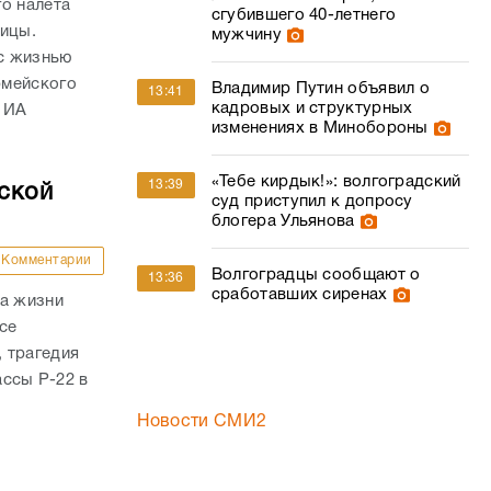
о налета
сгубившего 40-летнего
ницы.
мужчину
с жизнью
рмейского
Владимир Путин объявил о
13:41
кадровых и структурных
 ИА
изменениях в Минобороны
«Тебе кирдык!»: волгоградский
13:39
ской
суд приступил к допросу
блогера Ульянова
Комментарии
Волгоградцы сообщают о
13:36
сработавших сиренах
ла жизни
се
 трагедия
ассы Р-22 в
Новости СМИ2