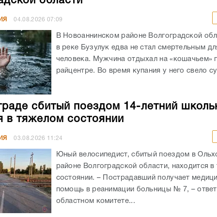
адской области
ИЯ
04.08.2026
07:09
В Новоаннинском районе Волгоградской обл
в реке Бузулук едва не стал смертельным д
человека. Мужчина отдыхал на «кошачьем» 
райцентре. Во время купания у него свело су
граде сбитый поездом 14-летний школь
я в тяжелом состоянии
ИЯ
03.08.2026
11:24
Юный велосипедист, сбитый поездом в Оль
районе Волгоградской области, находится в
состоянии. – Пострадавший получает медиц
помощь в реанимации больницы № 7, – ответ
областном комитете...