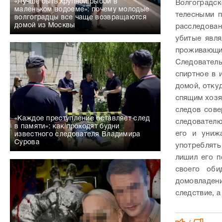
«Лучше быть крупной рыбой в
Волгоградс
маленьком водоеме»: почему молодые
телесными 
волгоградцы все чаще возвращаются
домой из Москвы
расследован
убитые явля
проживающи
Следователь
спиртное в 
домой, отку
спящим хозя
следов сове
«Каждое преступление оставляет след
следователю
в памяти»: как проходят будни
его и униж
известного следователя Владимира
Сурова
употреблят
лишил его п
своего оби
домовладен
следствие, а