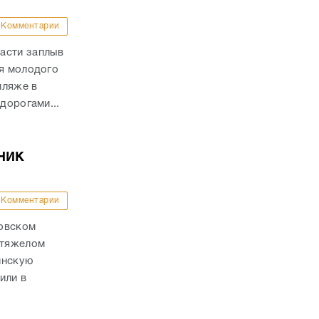
Комментарии
асти заплыв
ля молодого
пляже в
дорогами...
ник
Комментарии
ховском
 тяжелом
инскую
или в