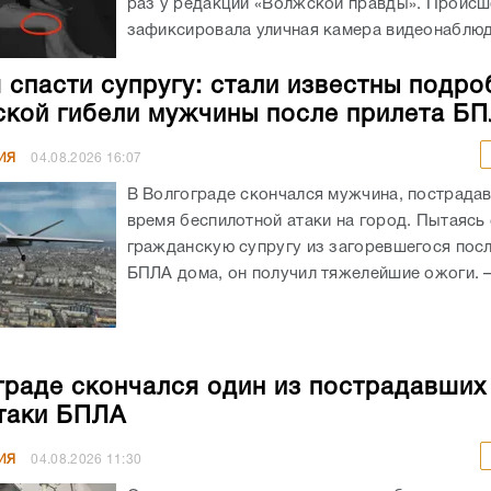
раз у редакции «Волжской правды». Происш
зафиксировала уличная камера видеонаблюде
 спасти супругу: стали известны подро
ской гибели мужчины после прилета Б
ИЯ
04.08.2026
16:07
В Волгограде скончался мужчина, пострада
время беспилотной атаки на город. Пытаясь
гражданскую супругу из загоревшегося посл
БПЛА дома, он получил тяжелейшие ожоги. – 
граде скончался один из пострадавших
таки БПЛА
ИЯ
04.08.2026
11:30