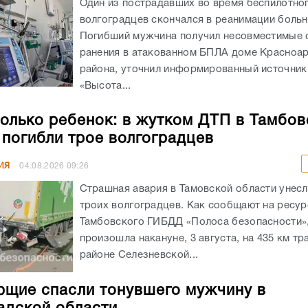
Один из пострадавших во время беспилотног
волгоградцев скончался в реанимации боль
Погибший мужчина получил несовместимые 
ранения в атакованном БПЛА доме Красноа
района, уточнил информированный источник
«Высота...
олько ребенок: в жутком ДТП в Тамбов
 погибли трое волгоградцев
ИЯ
04.08.2026
09:26
Страшная авария в Тамовской области унес
троих волгоградцев. Как сообщают на ресур
Тамбовского ГИБДД «Полоса безопасности»,
произошла накануне, 3 августа, на 435 км тр
районе Селезневской...
щие спасли тонувшего мужчину в