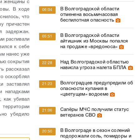
и женщины с
В Волгоградской области
ловы.
В ходе
06:04
отменена восьмичасовая
снилось, что
беспилотная опасность
ву причастен
л задержан.
В Волгоградской области
05:51
ми распивали
айтишник из Москвы попался
вился к себе
на продаже «вредоноса»
ым нанес уже
лью сокрытия
Над Волгоградской областью
22:28
нависла угроза налета БПЛА
ть рассказал
то оскорблял
Волгоградцев предупредили об
и заставлял
21:23
опасности купания в
и нападками
«цветущем» водоеме
, как убивал
 территории
Сапёры МЧС получили статус
21:06
ьно убедило
ветеранов СВО
В Волгограде в сезон солений
20:50
подорожали соль, помидоры и