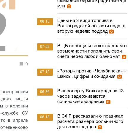
фейковой бирже кредитные 4,5
млн
Цены на 3 вида топлива в
08:15
Волгоградской области падают
вторую неделю подряд
В ЦБ сообщили волгоградцам о
07:52
возможности пополнить свои
счета через любой банкомат
0
«Ротор» против «Челябинска» –
07:12
шансы, цифры и ожидания
В аэропорту Волгограда на 13
 совершении
06:36
часов задерживаются
 двух лиц, и
сочинские авиарейсы
ем в колонии
-службе СУ
В СФР рассказали о правилах
06:18
что в апреле
расчёта размера больничного
для волгоградцев
Котельниково