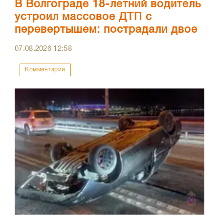
В Волгограде 18-летний водитель
устроил массовое ДТП с
перевертышем: пострадали двое
07.08.2026
12:58
Комментарии