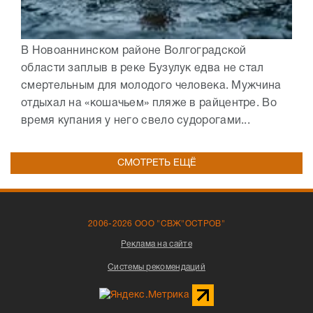
В Новоаннинском районе Волгоградской
области заплыв в реке Бузулук едва не стал
смертельным для молодого человека. Мужчина
отдыхал на «кошачьем» пляже в райцентре. Во
время купания у него свело судорогами...
СМОТРЕТЬ ЕЩЁ
2006-2026 ООО "СВЖ"ОСТРОВ"
Реклама на сайте
Системы рекомендаций