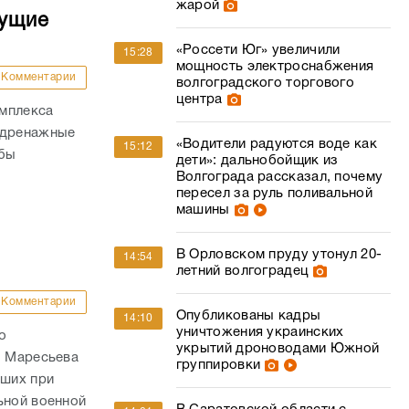
жарой
дущие
«Россети Юг» увеличили
15:28
мощность электроснабжения
Комментарии
волгоградского торгового
центра
омплекса
 дренажные
«Водители радуются воде как
15:12
обы
дети»: дальнобойщик из
Волгограда рассказал, почему
пересел за руль поливальной
машины
В Орловском пруду утонул 20-
14:54
летний волгоградец
Комментарии
Опубликованы кадры
14:10
уничтожения украинских
о
укрытий дроноводами Южной
. Маресьева
группировки
ших при
ьной военной