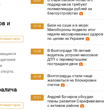
В Саратовской области с
14:01
.
подрядчиков требуют
полмиллиарда рублей за
благоустройство
ов и
Били на суше и в море:
13:16
Минобороны подвело итог
недели массированных ударов
по целям на Украине
Комментарии
В Волгограде 18-летний
12:58
дающихся
водитель устроил массовое
ДТП с перевертышем:
одителей
пострадали двое
и
 спорта.
Волгоградцы стали чаще
12:49
жаловаться на блокировки
счетов
ралича
Андрей Бочаров обсудил
12:21
планы развития Серафимовича
Комментарии
с активом района