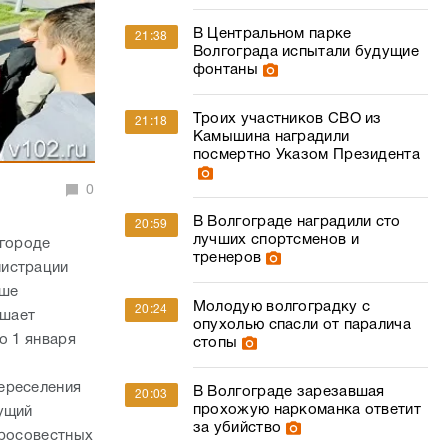
В Центральном парке
21:38
Волгограда испытали будущие
фонтаны
Троих участников СВО из
21:18
Камышина наградили
посмертно Указом Президента
0
В Волгограде наградили сто
20:59
лучших спортсменов и
 городе
тренеров
нистрации
ьше
Молодую волгоградку с
20:24
ршает
опухолью спасли от паралича
о 1 января
стопы
ереселения
В Волгограде зарезавшая
20:03
прохожую наркоманка ответит
дущий
за убийство
бросовестных