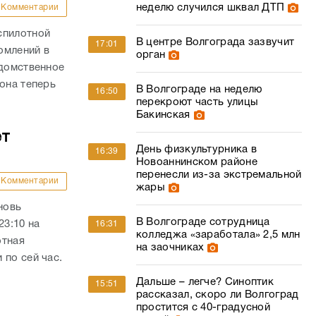
неделю случился шквал ДТП
Комментарии
спилотной
В центре Волгограда зазвучит
17:01
омлений в
орган
едомственное
она теперь
В Волгограде на неделю
16:50
перекроют часть улицы
Бакинская
ет
День физкультурника в
16:39
Новоаннинском районе
перенесли из-за экстремальной
Комментарии
жары
новь
В Волгограде сотрудница
23:10 на
16:31
колледжа «заработала» 2,5 млн
отная
на заочниках
 по сей час.
Дальше – легче? Синоптик
15:51
рассказал, скоро ли Волгоград
простится с 40-градусной