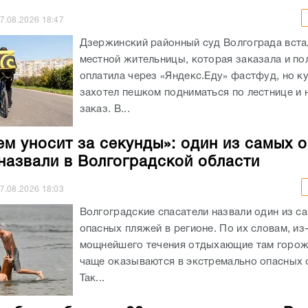
7.08.2026
18:47
Дзержинский районный суд Волгограда вста
местной жительницы, которая заказала и п
оплатила через «Яндекс.Еду» фастфуд, но к
захотел пешком подниматься по лестнице и 
заказ. В...
ем уносит за секунды»: один из самых 
назвали в Волгоградской области
7.08.2026
18:03
Волгоградские спасатели назвали один из с
опасных пляжей в регионе. По их словам, из
мощнейшего течения отдыхающие там горож
чаще оказываются в экстремально опасных с
Так...