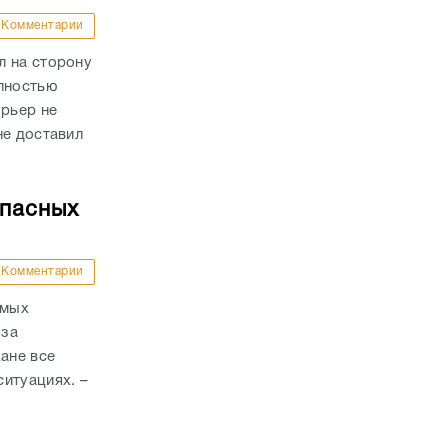
Комментарии
л на сторону
олностью
урьер не
не доставил
опасных
Комментарии
амых
-за
ане все
итуациях. –