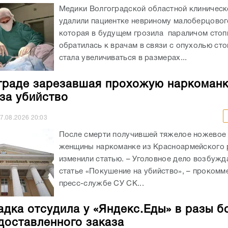
Медики Волгоградской областной клиничес
удалили пациентке невриному малоберцовог
которая в будущем грозила параличом сто
обратилась к врачам в связи с опухолью сто
стала увеличиваться в размерах...
граде зарезавшая прохожую наркоман
 за убийство
7.08.2026
20:03
После смерти получившей тяжелое ножевое
женщины наркоманке из Красноармейского 
изменили статью. – Уголовное дело возбужд
статье «Покушение на убийство», – прокомм
пресс-службе СУ СК...
адка отсудила у «Яндекс.Еды» в разы б
доставленного заказа