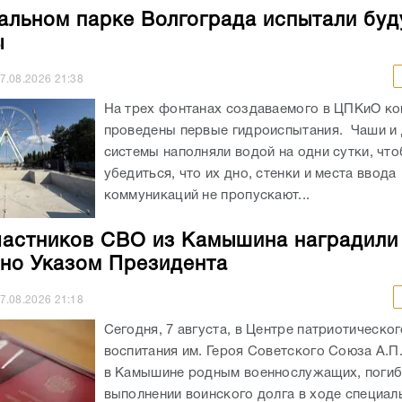
альном парке Волгограда испытали бу
ы
7.08.2026
21:38
На трех фонтанах создаваемого в ЦПКиО к
проведены первые гидроиспытания. Чаши и
системы наполняли водой на одни сутки, чт
убедиться, что их дно, стенки и места ввода
коммуникаций не пропускают...
частников СВО из Камышина наградили
но Указом Президента
7.08.2026
21:18
Сегодня, 7 августа, в Центре патриотическог
воспитания им. Героя Советского Союза А.П
в Камышине родным военнослужащих, погиб
выполнении воинского долга в ходе специал