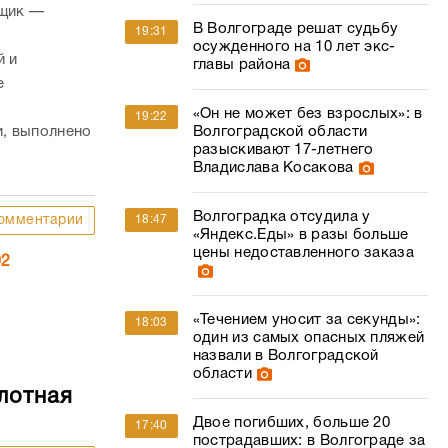
йщик —
В Волгограде решат судьбу
19:31
осужденного на 10 лет экс-
й и
главы района
е
«Он не может без взрослых»: в
19:22
и, выполнено
Волгоградской области
разыскивают 17-летнего
Владислава Косакова
Волгоградка отсудила у
омментарии
18:47
«Яндекс.Еды» в разы больше
цены недоставленного заказа
02
«Течением уносит за секунды»:
18:03
один из самых опасных пляжей
назвали в Волгоградской
области
лотная
Двое погибших, больше 20
17:40
пострадавших: в Волгограде за