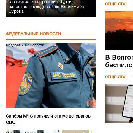
в памяти»: как проходят будни
ОБЩЕСТВО
0
известного следователя Владимира
Сурова
ФЕДЕРАЛЬНЫЕ НОВОСТИ
Федеральные новости
В Волго
беспило
ОБЩЕСТВО
0
Сапёры МЧС получили статус ветеранов
СВО
Федеральные новости