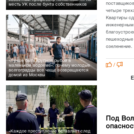
поставщиков
месть УК после бунта собственников
четыре трех
Квартиры сд
инженерным 
благоустрое
пешеходные 
озеленение.
«Лучше быть крупной рыбой в
/
маленьком водоеме»: почему молодые
волгоградцы все чаще возвращаются
домой из Москвы
Е
Под Вол
опаснос
«Каждое преступление оставляет след