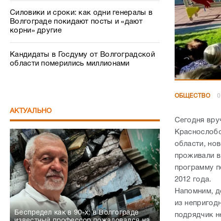
Силовики и сроки: как одни генералы в
Волгограде покидают посты и «дают
корни» другие
Кандидаты в Госдуму от Волгоградской
области померились миллионами
ОБЩЕСТВО
0
АКТУАЛЬНО
Сегодня вру
Краснослобо
области, но
проживали в
программу п
2012 года.
Напомним, д
из непригод
Беспредел как в 90-х: в Волгограде
подрядчик н
известный профессор пожаловался на