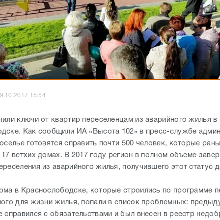
9.10.2017 15:54
чили ключи от квартир переселенцам из аварийного жилья в
дске. Как сообщили ИА «Высота 102» в пресс-службе адми
воселье готовятся справить почти 500 человек, которые ран
 17 ветхих домах. В 2017 году регион в полном объеме заве
ереселения из аварийного жилья, получившего этот статус д
ома в Краснослободске, которые строились по программе п
ного для жизни жилья, попали в список проблемных: преды
е справился с обязательствами и был внесен в реестр недо