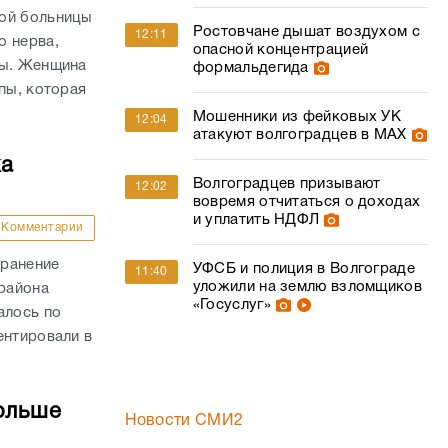
кой больницы
Ростовчане дышат воздухом с
12:11
о нерва,
опасной концентрацией
пы. Женщина
формальдегида
пы, которая
Мошенники из фейковых УК
12:04
атакуют волгоградцев в МАХ
ка
Волгоградцев призывают
12:02
вовремя отчитаться о доходах
и уплатить НДФЛ
Комментарии
 ранение
УФСБ и полиция в Волгограде
11:40
уложили на землю взломщиков
района
«Госуслуг»
алось по
ентировали в
ольше
Новости СМИ2