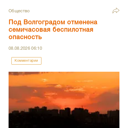
Общество
Под Волгоградом отменена
семичасовая беспилотная
опасность
08.08.2026
06:10
Комментарии