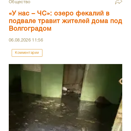
Общество
«У нас – ЧС»: озеро фекалий в
подвале травит жителей дома под
Волгоградом
06.08.2026
11:56
Комментарии