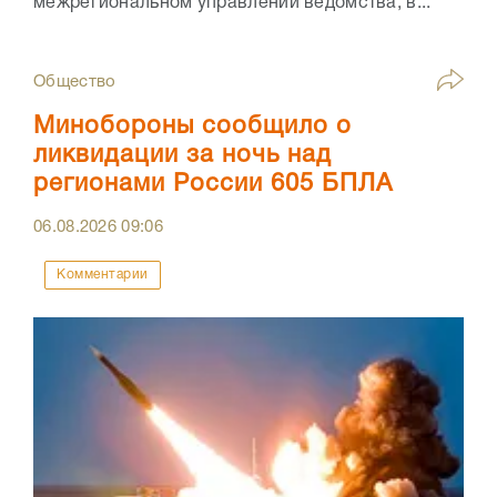
межрегиональном управлении ведомства, в...
Общество
Минобороны сообщило о
ликвидации за ночь над
регионами России 605 БПЛА
06.08.2026
09:06
Комментарии