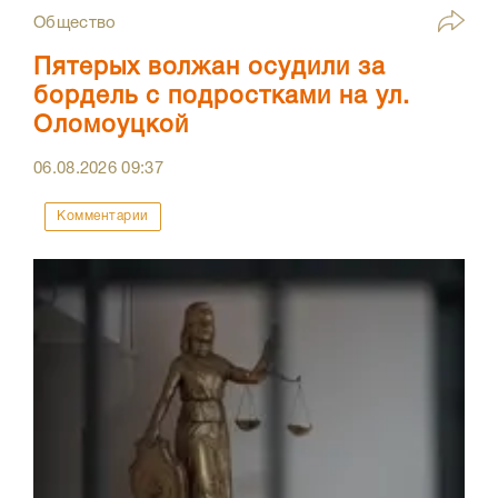
Общество
Пятерых волжан осудили за
бордель с подростками на ул.
Оломоуцкой
06.08.2026
09:37
Комментарии