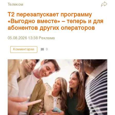
Телеком
Т2 перезапускает программу
«Выгодно вместе» – теперь и для
абонентов других операторов
05.08.2026
13:38
Реклама
Комментарии
0