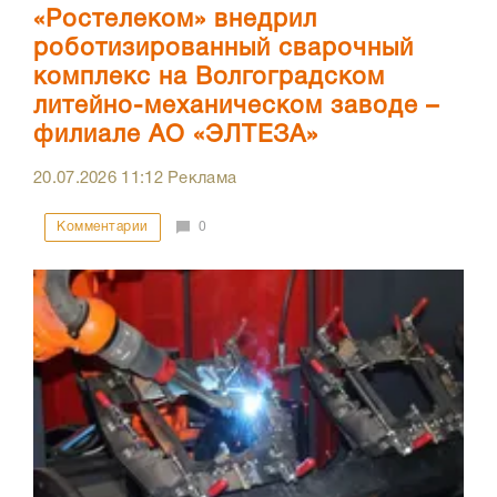
«Ростелеком» внедрил
роботизированный сварочный
комплекс на Волгоградском
литейно-механическом заводе –
филиале АО «ЭЛТЕЗА»
20.07.2026
11:12
Реклама
Комментарии
0