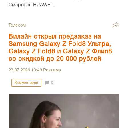
Смартфон HUAWEI...
Телеком
Билайн открыл предзаказ на
Samsung Galaxy Z Fold8 Ультра,
Galaxy Z Fold8 и Galaxy Z Флип8
со скидкой до 20 000 рублей
23.07.2026
13:49
Реклама
Комментарии
0