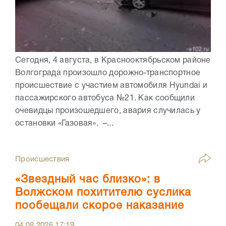
Сегодня, 4 августа, в Краснооктябрьском районе
Волгограда произошло дорожно-транспортное
происшествие с участием автомобиля Hyundai и
пассажирского автобуса №21. Как сообщили
очевидцы произошедшего, авария случилась у
остановки «Газовая». –...
Происшествия
«Звездный час близко»: в
Волжском похитителю суслика
пообещали скорое наказание
04.08.2026
17:19