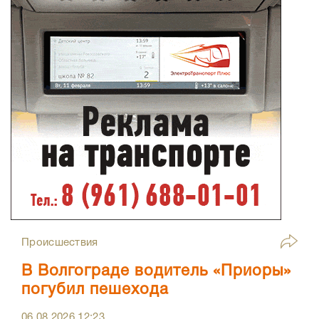
Происшествия
В Волгограде водитель «Приоры»
погубил пешехода
06.08.2026
12:23