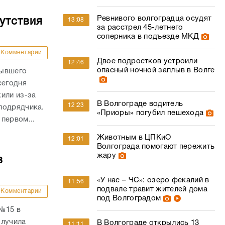
Ревнивого волгоградца осудят
утствия
13:08
за расстрел 45-летнего
соперника в подъезде МКД
Комментарии
Двое подростков устроили
12:46
опасный ночной заплыв в Волге
бывшего
сегодня
или из-за
В Волгограде водитель
12:23
подрядчика.
«Приоры» погубил пешехода
первом...
Животным в ЦПКиО
12:01
Волгограда помогают пережить
жару
в
«У нас – ЧС»: озеро фекалий в
11:56
подвале травит жителей дома
Комментарии
под Волгоградом
 №15 в
олучила
В Волгограде открылись 13
11:11