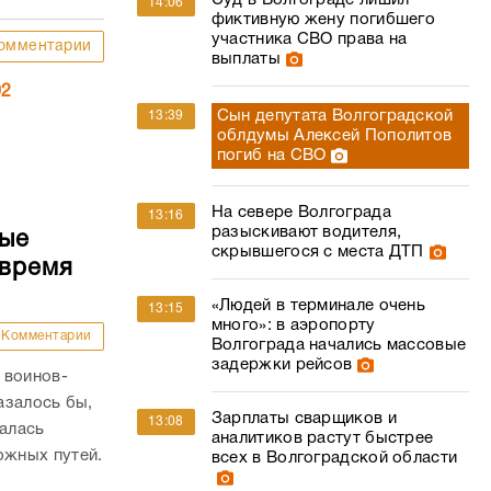
Суд в Волгограде лишил
14:06
фиктивную жену погибшего
участника СВО права на
омментарии
выплаты
02
Сын депутата Волгоградской
13:39
облдумы Алексей Пополитов
погиб на СВО
На севере Волгограда
13:16
разыскивают водителя,
ные
скрывшегося с места ДТП
 время
«Людей в терминале очень
13:15
много»: в аэропорту
Комментарии
Волгограда начались массовые
задержки рейсов
 воинов-
азалось бы,
Зарплаты сварщиков и
13:08
валась
аналитиков растут быстрее
жных путей.
всех в Волгоградской области