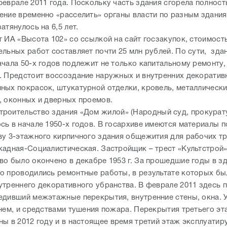
феврале 2011 года. Поскольку часть здания сгорела полност
ение временно «расселить» органы власти по разным здания
атянулось на 6,5 лет.
т ИА «Высота 102» со ссылкой на сайт госзакупок, стоимост
ельных работ составляет почти 25 млн рублей. По сути, зда
чала 50-х годов подлежит не только капитальному ремонту, 
. Предстоит воссоздание наружных и внутренних декоратив
ных покрасок, штукатурной отделки, кровель, металлическ
, оконных и дверных проемов.
роительство здания «Дом жилой» (Народный суд, прокурат
сь в начале 1950-х годов. В госархиве имеются материалы п
ву 3-этажного кирпичного здания общежития для рабочих тр
кадная-Социалистическая. Застройщик – трест «Культстрой»
во было окончено в декабре 1953 г. За прошедшие годы в з
о проводились ремонтные работы, в результате которых бы
утреннего декоративного убранства. В феврале 2011 здесь
едивший межэтажные перекрытия, внутренние стены, окна.
гнем, и средствами тушения пожара. Перекрытия третьего эт
ны в 2012 году и в настоящее время третий этаж эксплуатир