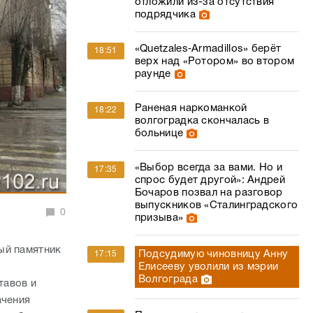
отложили из-за отсутствия
подрядчика
«Quetzales‑Armadillos» берёт
18:51
верх над «Ротором» во втором
раунде
Раненая наркоманкой
18:22
волгоградка скончалась в
больнице
«Выбор всегда за вами. Но и
17:35
спрос будет другой»: Андрей
Бочаров позвал на разговор
выпускников «Сталинградского
0
призыва»
ый памятник
Подсудимую чиновницу Анну
17:15
Елисееву уволили из мэрии
Волгограда
тавов и
ачения