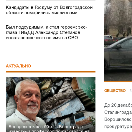
Кандидаты в Госдуму от Волгоградской
области померились миллионами
Был подсудимым, а стал героем: экс-
глава ГИБДД Александр Степанов
восстановил честное имя на СВО
АКТУАЛЬНО
ОБЩЕСТВО
3
До 20 декаб
Сталинграда
Ворошиловск
прокуратура
Беспредел как в 90-х: в Волгограде
известный профессор пожаловался на