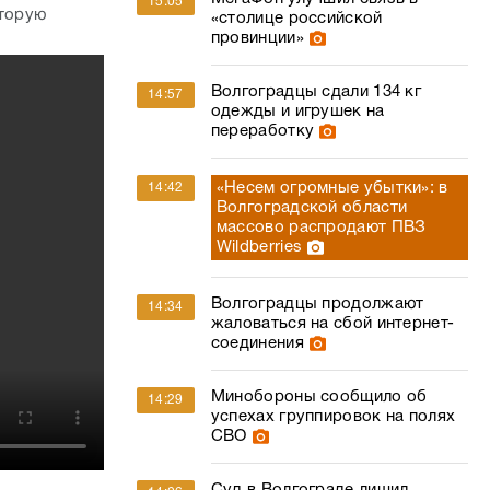
15:05
оторую
«столице российской
провинции»
Волгоградцы сдали 134 кг
14:57
одежды и игрушек на
переработку
«Несем огромные убытки»: в
14:42
Волгоградской области
массово распродают ПВЗ
Wildberries
Волгоградцы продолжают
14:34
жаловаться на сбой интернет-
соединения
Минобороны сообщило об
14:29
успехах группировок на полях
СВО