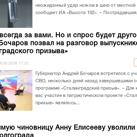
неожиданный удар ножом в шею от местной 
сообщает ИА «Высота 102». – Пострадавшая, 
всегда за вами. Но и спрос будет друго
Бочаров позвал на разговор выпускник
градского призыва»
6.08.2026
17:35
Губернатор Андрей Бочаров встретился с уч
СВО, несколько дней назад завершившими о
программе «Сталинградский призыв». – Для 
вас участие в патриотическом проекте «Ста
призыв» являлось...
мую чиновницу Анну Елисееву уволили
олгограда