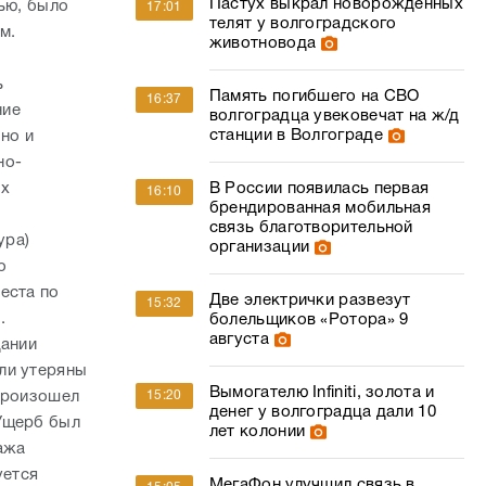
Пастух выкрал новорожденных
ью, было
17:01
телят у волгоградского
м.
животновода
ь
Память погибшего на СВО
16:37
ние
волгоградца увековечат на ж/д
станции в Волгограде
но и
но-
их
В России появилась первая
16:10
брендированная мобильная
связь благотворительной
ура)
организации
о
еста по
Две электрички развезут
15:32
.
болельщиков «Ротора» 9
августа
дании
ли утеряны
Вымогателю Infiniti, золота и
 произошел
15:20
денег у волгоградца дали 10
 Ущерб был
лет колонии
ажа
уется
МегаФон улучшил связь в