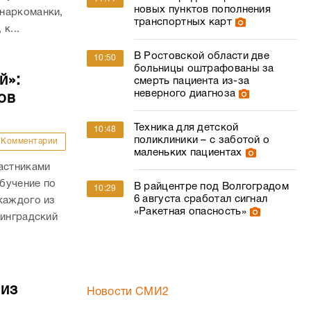
новых пунктов пополнения
наркоманки,
транспортных карт
к...
В Ростовской области две
10:50
больницы оштрафованы за
й»:
смерть пациента из-за
неверного диагноза
ов
Техника для детской
10:48
поликлиники – с заботой о
Комментарии
маленьких пациентах
астниками
бучение по
В райцентре под Волгоградом
10:29
6 августа сработал сигнал
каждого из
«Ракетная опасность»
линградский
 из
Новости СМИ2