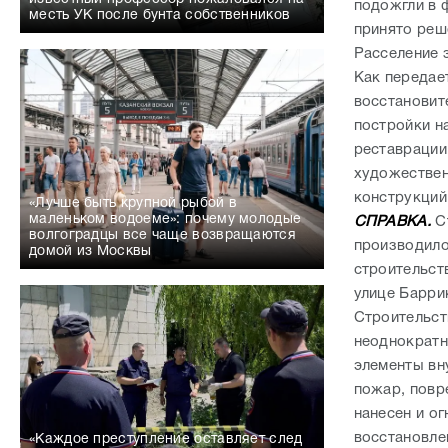
подожгли в 
месть УК после бунта собственников
принято реш
Расселение з
Как передае
восстановит
постройки на
реставрации
художествен
конструкций
«Лучше быть крупной рыбой в
маленьком водоеме»: почему молодые
СПРАВКА.
Ст
волгоградцы все чаще возвращаются
производило
домой из Москвы
строительст
улице Барри
Строительст
неоднократн
элементы вн
пожар, повр
нанесен и о
восстановле
«Каждое преступление оставляет след