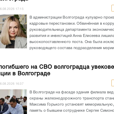
6.08.2026
17:15
В администрации Волгограда кулуарно прои
кадровые перестановки. Обвинённая в корр
руководительница департамента экономиче
развития и инвестиций Анна Елисеева лишил
высокопоставленного поста. Она была искл
руководящего состава подразделения мэрии
погибшего на СВО волгоградца увекове
нции в Волгограде
6.08.2026
16:37
В Волгограде на фасаде здания филиала ве
охраны железнодорожного транспорта стан
Максима Горького установят мемориальную 
память о бывшем сотруднике Сергее Симоно