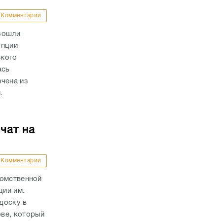
Комментарии
зошли
упции
ского
ась
ючена из
.
чат на
Комментарии
домственной
ции им.
доску в
ве, который