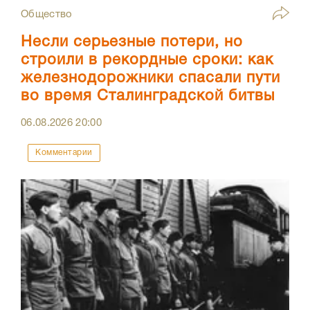
Общество
Несли серьезные потери, но
строили в рекордные сроки: как
железнодорожники спасали пути
во время Сталинградской битвы
06.08.2026
20:00
Комментарии