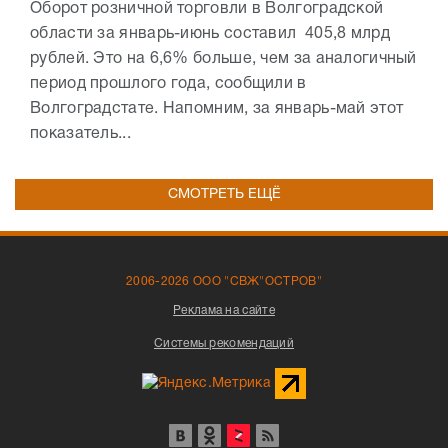
Оборот розничной торговли в Волгоградской
области за январь-июнь составил 405,8 млрд
рублей. Это на 6,6% больше, чем за аналогичный
период прошлого года, сообщили в
Волгоградстате. Напомним, за январь-май этот
показатель...
СМОТРЕТЬ ЕЩЁ
2006-2026 ООО "СВЖ"ОСТРОВ"
Реклама на сайте
Системы рекомендаций