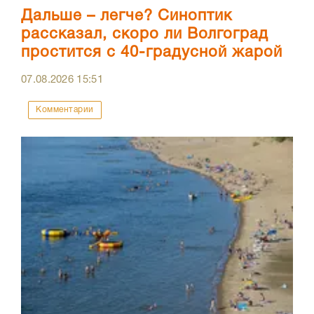
Дальше – легче? Синоптик
рассказал, скоро ли Волгоград
простится с 40-градусной жарой
07.08.2026
15:51
Комментарии