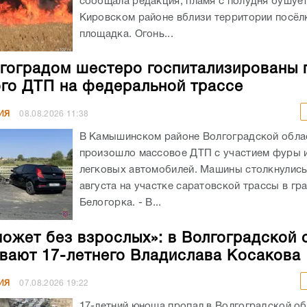
сообщала редакция, пламя с полудня бушует
Кировском районе вблизи территории посёлк
площадка. Огонь...
гоградом шестеро госпитализированы 
го ДТП на федеральной трассе
ИЯ
08.08.2026
11:38
В Камышинском районе Волгоградской обла
произошло массовое ДТП с участием фуры 
легковых автомобилей. Машины столкнулись
августа на участке саратовской трассы в гр
Белогорка. - В...
может без взрослых»: в Волгоградской 
вают 17-летнего Владислава Косакова
ИЯ
07.08.2026
19:22
17-летний юноша пропал в Волгоградской об