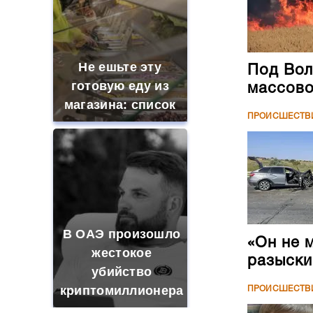
Не ешьте эту
Под Вол
готовую еду из
массово
магазина: список
ПРОИСШЕСТВ
В ОАЭ произошло
«Он не 
жестокое
разыски
убийство
криптомиллионера
ПРОИСШЕСТВ