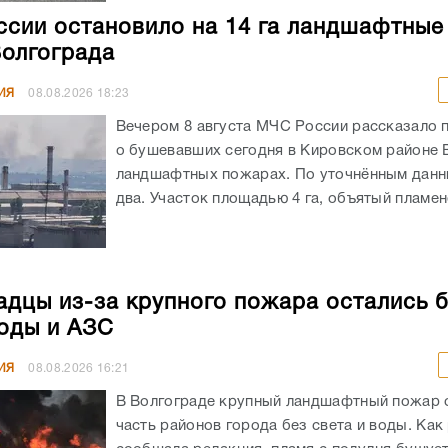
сии остановило на 14 га ландшафтны
Волгограда
ИЯ
08.08.2026
18:23
Вечером 8 августа МЧС России рассказало 
о бушевавших сегодня в Кировском районе 
ландшафтных пожарах. По уточнённым данн
два. Участок площадью 4 га, объятый пламенем
адцы из-за крупного пожара остались 
воды и АЗС
ИЯ
08.08.2026
16:21
В Волгограде крупный ландшафтный пожар 
часть районов города без света и воды. Как