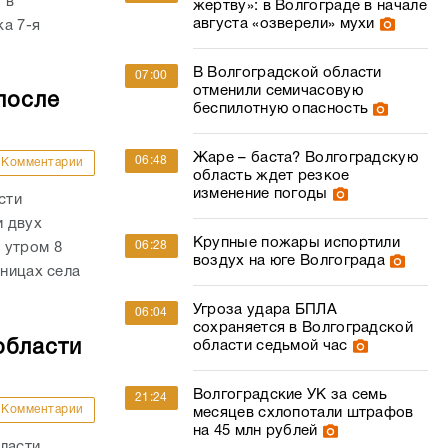
 в
жертву»: в Волгограде в начале
августа «озверели» мухи
а 7-я
В Волгоградской области
07:00
отменили семичасовую
после
беспилотную опасность
Жаре – баста? Волгоградскую
06:48
Комментарии
область ждет резкое
изменение погоды
сти
и двух
Крупные пожары испортили
06:28
 утром 8
воздух на юге Волгограда
аницах села
Угроза удара БПЛА
06:04
сохраняется в Волгоградской
области
области седьмой час
Волгоградские УК за семь
21:24
Комментарии
месяцев схлопотали штрафов
на 45 млн рублей
ласти.