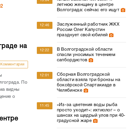
13:04
летнюю женщину в центре
02
Волгограда: сейчас его ищут
Заслуженный работник ЖКХ
12:46
России Олег Капустин
празднует свой юбилей
граде на
В Волгоградской области
12:22
спасли уносимых течением
сапбордистов
Комментарии
Сборная Волгоградской
ы
12:01
области взяла три бронзы на
лгограда. По
боксёрской Спартакиаде в
ыма видны
Челябинске
щение о
«Из-за цветения воды рыба
11:45
просто уходит»: ихтиолог – о
шансах на щедрый улов при 40-
ентре
градусной жаре