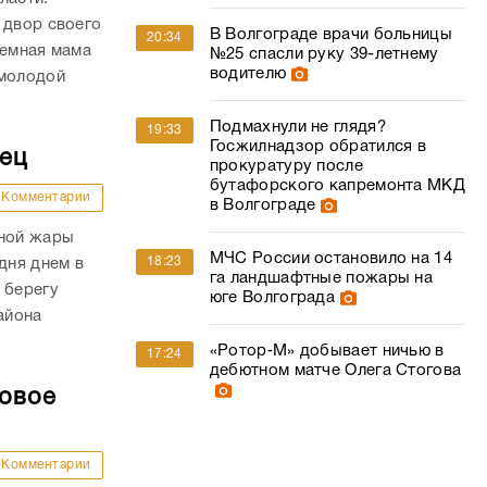
 двор своего
В Волгограде врачи больницы
20:34
иемная мама
№25 спасли руку 39-летнему
водителю
 молодой
Подмахнули не глядя?
19:33
Госжилнадзор обратился в
дец
прокуратуру после
бутафорского капремонта МКД
Комментарии
в Волгограде
сной жары
МЧС России остановило на 14
18:23
дня днем в
га ландшафтные пожары на
 берегу
юге Волгограда
айона
«Ротор‑М» добывает ничью в
17:24
дебютном матче Олега Стогова
совое
Комментарии