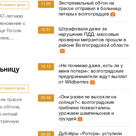
Экстремальный обгон на
11:05
Комментарии
трассе отправил в больницу
пятерых волгоградцев
 47-летнюю
лкновение с
Штрафовали даже за
10:51
це Гоголя.
нарушение ПДД: массовые
ем,...
проверки мигрантов прошли в
районе Волгоградской области
«Не понимаю даже, есть ли у
10:13
льницу
меня потери»: волгоградские
предприниматели ждут выплат
от Wildberries
Комментарии
«Они разве не высохли на
09:48
 на трассе
солнце?»: волгоградские
о обгона,
грибники похвастались
урожаем шампиньонов и
8-летний
груздей
стречную
Дублёры «Ротора» уступили
09:30