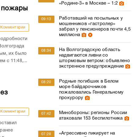
«Родине‑3» в Москве – 1:2
е пожары
Работавший на посыльных у
09:13
мошенников «гастролер»
Комментарии
забрал у пенсионеров почти 4,5
миллиона
подробности
Волгограда
На Волгоградскую область
08:34
ым, их было
надвигаются ливни со
 с 11:48,...
штормовым ветром: объявлено
экстренное предупреждение
Родные погибших в Белом
08:20
море байдарочников
без
пожаловались Генеральному
прокурору
Комментарии
Минобороны: регионы России
07:42
атаковали 153 беспилотника
оставил
 ранее
«Агрессивно пикирует на
07:28