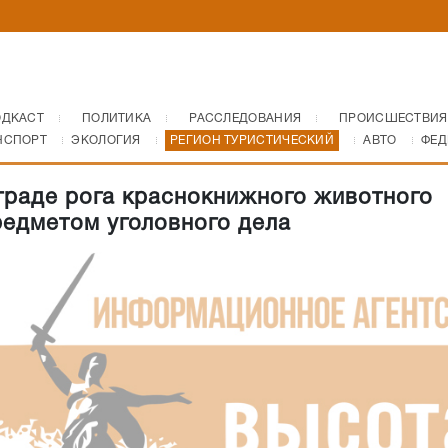
ОДКАСТ
ПОЛИТИКА
РАССЛЕДОВАНИЯ
ПРОИСШЕСТВИЯ
НСПОРТ
ЭКОЛОГИЯ
РЕГИОН ТУРИСТИЧЕСКИЙ
АВТО
ФЕД
граде рога краснокнижного животного
редметом уголовного дела