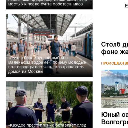
месть УК после бунта собственников
Е
Столб д
фоне жа
«Лучше быть крупной рыбой в
маленьком водоеме»: почему молодые
ПРОИСШЕСТВ
волгоградцы все чаще возвращаются
домой из Москвы
Юный са
Волгогр
«Каждое преступление оставляет след