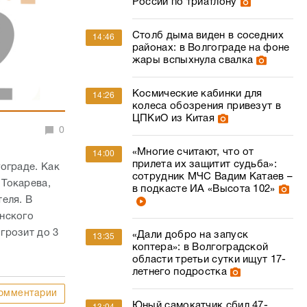
России по триатлону
Столб дыма виден в соседних
14:46
районах: в Волгограде на фоне
жары вспыхнула свалка
Космические кабинки для
14:26
колеса обозрения привезут в
ЦПКиО из Китая
0
«Многие считают, что от
14:00
прилета их защитит судьба»:
ограде. Как
сотрудник МЧС Вадим Катаев –
 Токарева,
в подкасте ИА «Высота 102»
еля. В
нского
грозит до 3
«Дали добро на запуск
13:35
коптера»: в Волгоградской
области третьи сутки ищут 17-
летнего подростка
омментарии
Юный самокатчик сбил 47-