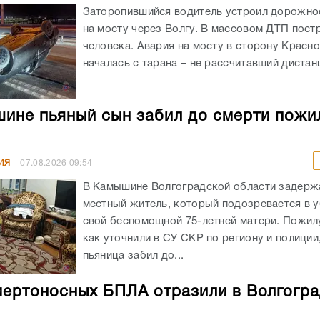
Заторопившийся водитель устроил дорожно
на мосту через Волгу. В массовом ДТП пост
человека. Авария на мосту в сторону Красн
началась с тарана – не рассчитавший дистанц
ине пьяный сын забил до смерти пожи
ИЯ
07.08.2026
09:54
В Камышине Волгоградской области задержа
местный житель, который подозревается в 
свой беспомощной 75-летней матери. Пожил
как уточнили в СУ СКР по региону и полиции
пьяница забил до...
мертоносных БПЛА отразили в Волгогр