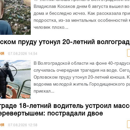
Владислав Косаков днем 6 августа вышел во
дома и бесследно исчез. Как рассказала пр
подростка, из-за ментальных особенностей
человек плохо...
ском пруду утонул 20-летний волгогра
ИЯ
07.08.2026
14:54
В Волгоградской области на фоне 40-граду
случилась очередная трагедия на воде. Сего
Орловском пруду утонул 20-летний юноша. К
водоема молодой житель Городищенского р
приехал...
граде 18-летний водитель устроил мас
еревертышем: пострадали двое
ИЯ
07.08.2026
12:58