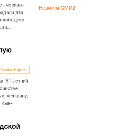
е «месиво»
Новости СМИ2
радали два
ослободска
ии...
лую
Комментарии
н 51-летний
убийстве
ую женщину,
, сын-
адской