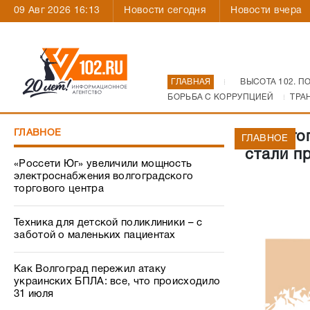
09 Авг 2026 16:13
Новости сегодня
Новости вчера
ГЛАВНАЯ
ВЫСОТА 102. П
БОРЬБА С КОРРУПЦИЕЙ
ТРА
ГЛАВНОЕ
В Волго
ГЛАВНОЕ
стали п
«Россети Юг» увеличили мощность
электроснабжения волгоградского
торгового центра
Техника для детской поликлиники – с
заботой о маленьких пациентах
Как Волгоград пережил атаку
украинских БПЛА: все, что происходило
31 июля