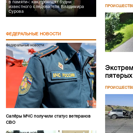
в памяти»: как проходят будни
ПРОИСШЕСТВ
известного следователя Владимира
Сурова
ФЕДЕРАЛЬНЫЕ НОВОСТИ
Федеральные новости
Экстрем
пятерых
ПРОИСШЕСТВ
Сапёры МЧС получили статус ветеранов
СВО
Федеральные новости