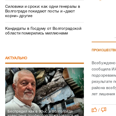
Силовики и сроки: как одни генералы в
Волгограде покидают посты и «дают
корни» другие
Кандидаты в Госдуму от Волгоградской
области померились миллионами
ПРОИСШЕСТВ
АКТУАЛЬНО
Возбуждено 
сообщила ИА
подозреваем
результате 
района возб
лет лишени
/
Беспредел как в 90-х: в Волгограде
известный профессор пожаловался на