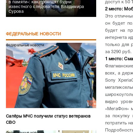
доступ к 50
в памяти»: как проходят будни
известного следователя Владимира
2 место: Мо
Сурова
Это отличны
он будет по
будет на пр
ФЕДЕРАЛЬНЫЕ НОВОСТИ
интернета и
только для 
Федеральные новости
за 3290 руб.
1 место: См
Флагмански
всех, а дер
Sony Xperi
мегапиксел
широкоуголь
видео уров
«МегаФон» м
за покупку
Сапёры МЧС получили статус ветеранов
СВО
потратить на
Подробност
Федеральные новости