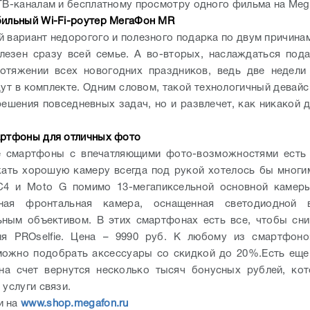
 ТВ-каналам и бесплатному просмотру одного фильма на Meg
бильный Wi-Fi-роутер МегаФон MR
й вариант недорогого и полезного подарка по двум причинам
лезен сразу всей семье. А во-вторых, наслаждаться по
отяжении всех новогодних праздников, ведь две недели
дут в комплекте. Одним словом, такой технологичный девайс
решения повседневных задач, но и развлечет, как никакой д
артфоны для отличных фото
е смартфоны с впечатляющими фото-возможностями есть 
жать хорошую камеру всегда под рукой хотелось бы многи
aC4 и Moto G помимо 13-мегапиксельной основной камеры
ьная фронтальная камера, оснащенная светодиодной
ным объективом. В этих смартфонах есть все, чтобы сн
ня PROselfie. Цена – 9990 руб. К любому из смартфоно
ожно подобрать аксессуары со скидкой до 20%.Есть еще
 на счет вернутся несколько тысяч бонусных рублей, ко
 услуги связи.
и на
www.shop.megafon.ru