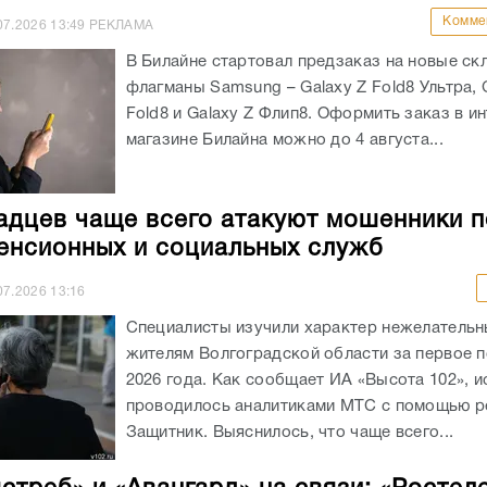
Комме
07.2026
13:49
РЕКЛАМА
В Билайне стартовал предзаказ на новые ск
флагманы Samsung – Galaxy Z Fold8 Ультра, 
Fold8 и Galaxy Z Флип8. Оформить заказ в ин
магазине Билайна можно до 4 августа...
адцев чаще всего атакуют мошенники 
енсионных и социальных служб
07.2026
13:16
Специалисты изучили характер нежелательн
жителям Волгоградской области за первое 
2026 года. Как сообщает ИА «Высота 102», 
проводилось аналитиками МТС с помощью 
Защитник. Выяснилось, что чаще всего...