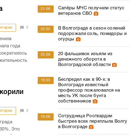
Сапёры МЧС получили статус
а
21:06
ветеранов СВО
нтарии
0
В Волгограде в сезон солений
20:50
подорожали соль, помидоры и
енила
огурцы
чала года
сократилось
20 фальшивок изъяли из
20:09
денежного оборота в
лжительность
Волгоградской области
Беспредел как в 90-х: в
19:35
Волгограде известный
профессор пожаловался на
скорили
месть УК после бунта
собственников
нтарии
0
Сотрудница Росгвардии
19:06
быстрее всех переплыла Волгу
града
в Волгограде
 30%. Это