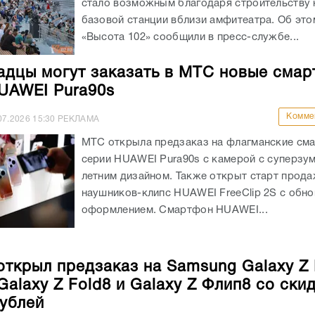
стало возможным благодаря строительству 
базовой станции вблизи амфитеатра. Об эт
«Высота 102» сообщили в пресс-службе...
адцы могут заказать в МТС новые сма
UAWEI Pura90s
Комме
07.2026
15:30
РЕКЛАМА
МТС открыла предзаказ на флагманские см
серии HUAWEI Pura90s с камерой с суперзу
летним дизайном. Также открыт старт прод
наушников-клипс HUAWEI FreeClip 2S с обн
оформлением. Смартфон HUAWEI...
открыл предзаказ на Samsung Galaxy Z 
Galaxy Z Fold8 и Galaxy Z Флип8 со ски
рублей