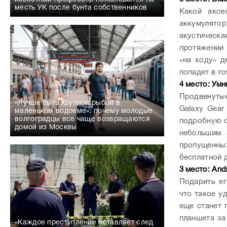
месть УК после бунта собственников
Какой аксе
аккумулято
акустическ
протяжении 
«на ходу» д
попадет в то
4 место: Умн
Продвинутые
«Лучше быть крупной рыбой в
Galaxy Gear
маленьком водоеме»: почему молодые
волгоградцы все чаще возвращаются
подробную с
домой из Москвы
небольшим 
пропущенны
бесплатной 
3 место: And
Подарить е
что такое у
еще станет 
планшета за
«Каждое преступление оставляет след