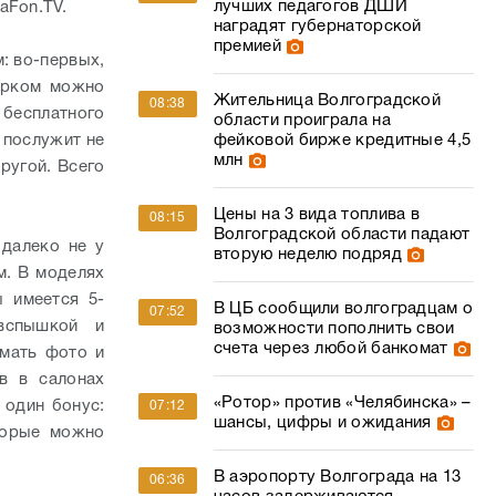
лучших педагогов ДШИ
aFon.TV.
наградят губернаторской
премией
: во-первых,
дарком можно
Жительница Волгоградской
08:38
 бесплатного
области проиграла на
фейковой бирже кредитные 4,5
 послужит не
млн
ругой. Всего
Цены на 3 вида топлива в
08:15
Волгоградской области падают
далеко не у
вторую неделю подряд
м. В моделях
 имеется 5-
В ЦБ сообщили волгоградцам о
07:52
 вспышкой и
возможности пополнить свои
счета через любой банкомат
имать фото и
в в салонах
«Ротор» против «Челябинска» –
 один бонус:
07:12
шансы, цифры и ожидания
торые можно
В аэропорту Волгограда на 13
06:36