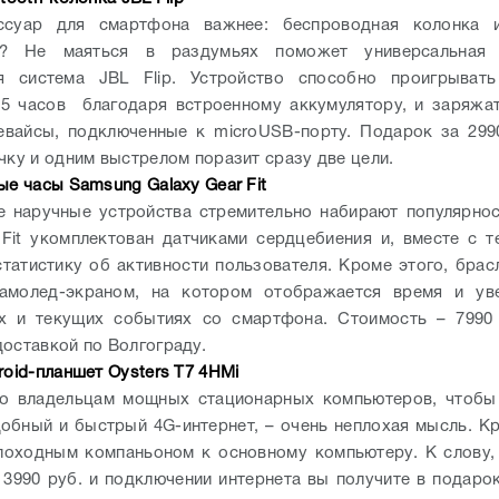
ссуар для смартфона важнее: беспроводная колонка 
р? Не маяться в раздумьях поможет универсальная 
ая система JBL Flip. Устройство способно проигрыват
5 часов благодаря встроенному аккумулятору, и заряжа
евайсы, подключенные к microUSB-порту. Подарок за 299
чку и одним выстрелом поразит сразу две цели.
ые часы Samsung Galaxy Gear Fit
 наручные устройства стремительно набирают популярно
 Fit укомплектован датчиками сердцебиения и, вместе с т
татистику об активности пользователя. Кроме этого, брас
амолед-экраном, на котором отображается время и ув
х и текущих событиях со смартфона. Стоимость – 7990 
доставкой по Волгограду.
roid-планшет Oysters T7 4HMi
го владельцам мощных стационарных компьютеров, чтобы 
добный и быстрый 4G-интернет, – очень неплохая мысль. Кр
походным компаньоном к основному компьютеру. К слову,
 3990 руб. и подключении интернета вы получите в подаро