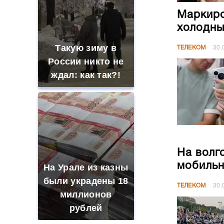
Маркиро
холодны
Такую зиму в
ТЕЛЕКОМ
30.
России никто не
ждал: как так?!
На волг
мобильн
На Урале из казны
были украдены 18
ТЕЛЕКОМ
30.
миллионов
рублей