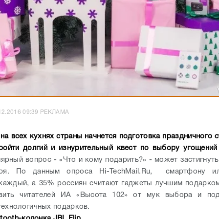
12.2016 09:39 РЕКЛАМА
на всех кухнях страны начнется подготовка праздничного с
ройти долгий и изнурительный квест по выбору угощений
ярный вопрос - «Что и кому подарить?» - может застигнуть
ря. По данным опроса Hi-TechMail.Ru, смартфону и
каждый, а 35% россиян считают гаджеты лучшим подарко
вить читателей ИА «Высота 102» от мук выбора и под
технологичных подарков.
etooth-колонка JBL Flip