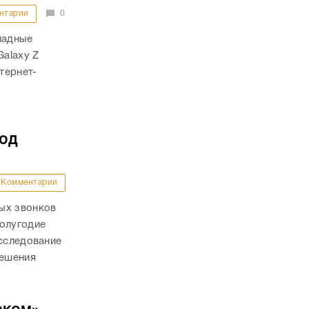
нтарии
0
ладные
Galaxy Z
тернет-
под
Комментарии
ых звонков
полугодие
исследование
решения