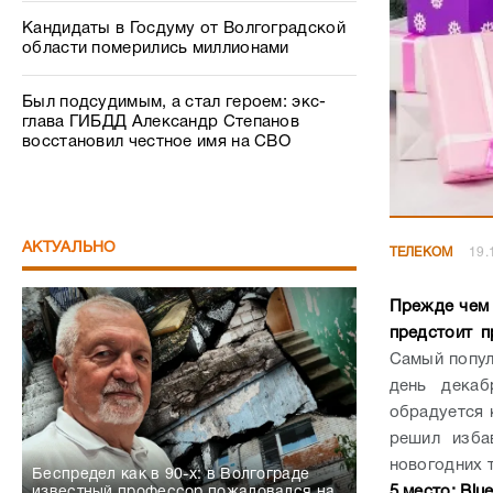
Кандидаты в Госдуму от Волгоградской
области померились миллионами
Был подсудимым, а стал героем: экс-
глава ГИБДД Александр Степанов
восстановил честное имя на СВО
АКТУАЛЬНО
ТЕЛЕКОМ
19.
Прежде чем 
предстоит п
Самый попул
день декаб
обрадуется 
решил изба
новогодних 
Беспредел как в 90-х: в Волгограде
5 место: Blu
известный профессор пожаловался на