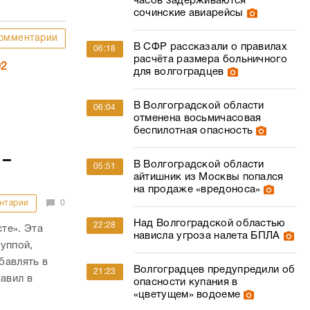
часов задерживаются
сочинские авиарейсы
омментарии
В СФР рассказали о правилах
06:18
расчёта размера больничного
02
для волгоградцев
В Волгоградской области
06:04
отменена восьмичасовая
беспилотная опасность
 –
В Волгоградской области
05:51
айтишник из Москвы попался
на продаже «вредоноса»
нтарии
0
Над Волгоградской областью
22:28
те». Эта
нависла угроза налета БПЛА
уппой,
бавлять в
Волгоградцев предупредили об
21:23
авил в
опасности купания в
«цветущем» водоеме