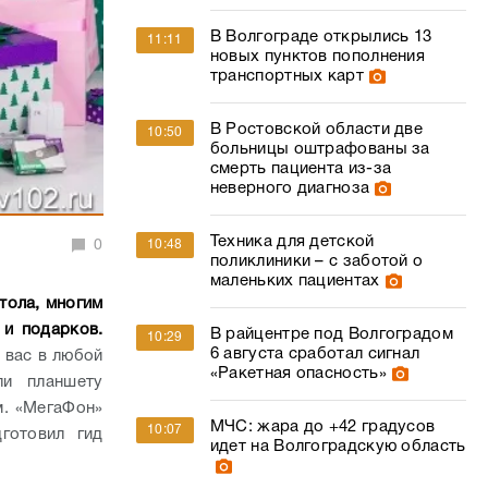
В Волгограде открылись 13
11:11
новых пунктов пополнения
транспортных карт
В Ростовской области две
10:50
больницы оштрафованы за
смерть пациента из-за
неверного диагноза
Техника для детской
10:48
0
поликлиники – с заботой о
маленьких пациентах
тола, многим
 и подарков.
В райцентре под Волгоградом
10:29
6 августа сработал сигнал
 вас в любой
«Ракетная опасность»
ли планшету
м. «МегаФон»
МЧС: жара до +42 градусов
10:07
готовил гид
идет на Волгоградскую область