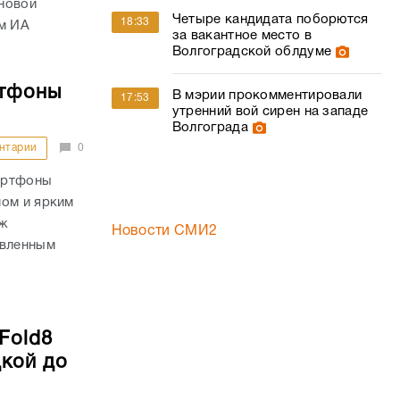
новой
Четыре кандидата поборются
18:33
ом ИА
за вакантное место в
Волгоградской облдуме
ртфоны
В мэрии прокомментировали
17:53
утренний вой сирен на западе
Волгограда
нтарии
0
артфоны
мом и ярким
аж
Новости СМИ2
овленным
Fold8
дкой до