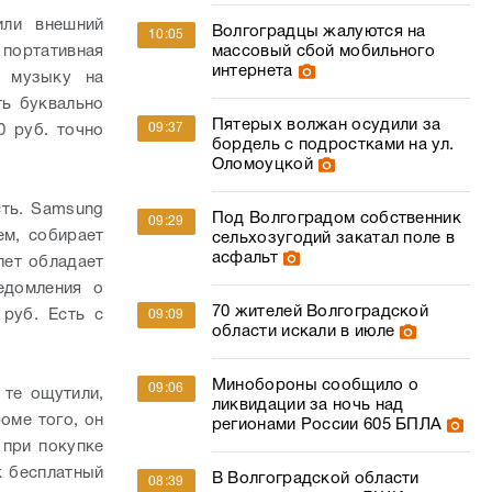
или внешний
Волгоградцы жалуются на
10:05
массовый сбой мобильного
портативная
интернета
ь музыку на
ть буквально
Пятерых волжан осудили за
09:37
0 руб. точно
бордель с подростками на ул.
Оломоуцкой
сть. Samsung
Под Волгоградом собственник
09:29
ем, собирает
сельхозугодий закатал поле в
асфальт
лет обладает
едомления о
70 жителей Волгоградской
руб. Есть с
09:09
области искали в июле
Минобороны сообщило о
09:06
те ощутили,
ликвидации за ночь над
оме того, он
регионами России 605 БПЛА
 при покупке
к бесплатный
В Волгоградской области
08:39