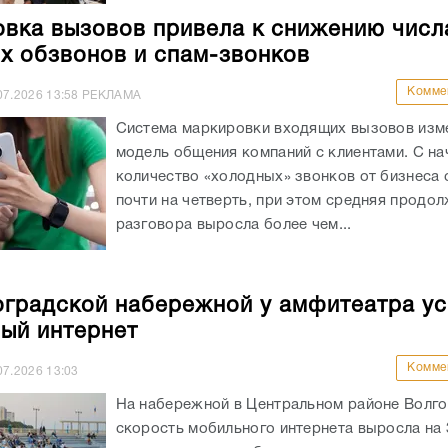
вка вызовов привела к снижению числ
х обзвонов и спам-звонков
Комме
07.2026
13:58
РЕКЛАМА
Система маркировки входящих вызовов изм
модель общения компаний с клиентами. С на
количество «холодных» звонков от бизнеса 
почти на четверть, при этом средняя продо
разговора выросла более чем...
оградской набережной у амфитеатра у
ый интернет
Комме
07.2026
13:03
На набережной в Центральном районе Волго
скорость мобильного интернета выросла на