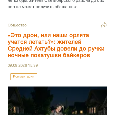
непогоды, житель Светлоярского района до сих
пор не может получить обещанные...
Общество
«Это дрон, или наши орлята
учатся летать?»: жителей
Средней Ахтубы довели до ручки
ночные покатушки байкеров
09.08.2026
15:39
Комментарии