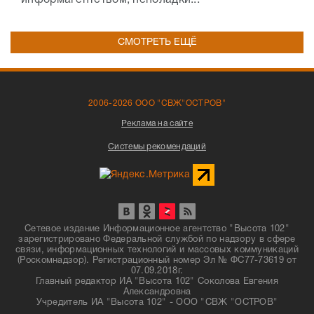
информагентством, неполадки...
СМОТРЕТЬ ЕЩЁ
2006-2026 ООО "СВЖ"ОСТРОВ"
Реклама на сайте
Системы рекомендаций
Сетевое издание Информационное агентство "Высота 102"
зарегистрировано Федеральной службой по надзору в сфере
связи, информационных технологий и массовых коммуникаций
(Роскомнадзор). Регистрационный номер Эл № ФС77-73619 от
07.09.2018г.
Главный редактор ИА "Высота 102" Соколова Евгения
Александровна
Учредитель ИА "Высота 102" - ООО "СВЖ "ОСТРОВ"