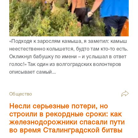
«Подходя к зарослям камыша, я заметил: камыш
неестественно колышется, будто там кто-то есть.
Окликнул бабушку по имени – и услышал в ответ
голос!» Так один из волгоградских волонтеров
описывает самый...
Общество
Несли серьезные потери, но
строили в рекордные сроки: как
железнодорожники спасали пути
во время Сталинградской битвы