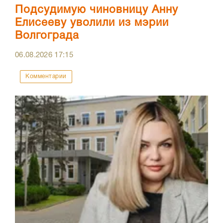
Подсудимую чиновницу Анну
Елисееву уволили из мэрии
Волгограда
06.08.2026
17:15
Комментарии