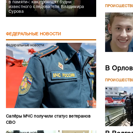
в памяти»: как проходят будни
ПРОИСШЕСТВ
известного следователя Владимира
Сурова
ФЕДЕРАЛЬНЫЕ НОВОСТИ
Федеральные новости
В Орлов
ПРОИСШЕСТВ
Сапёры МЧС получили статус ветеранов
СВО
Федеральные новости