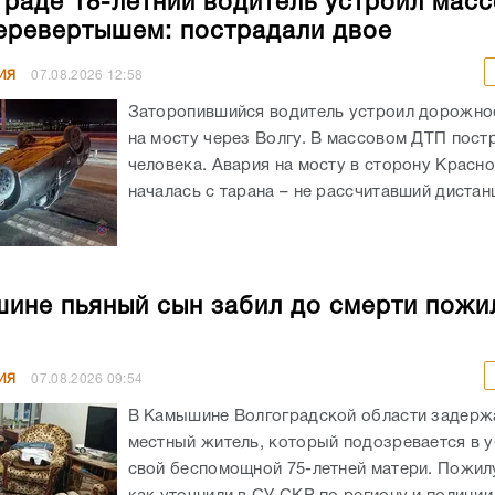
граде 18-летний водитель устроил мас
еревертышем: пострадали двое
ИЯ
07.08.2026
12:58
Заторопившийся водитель устроил дорожно
на мосту через Волгу. В массовом ДТП пост
человека. Авария на мосту в сторону Красн
началась с тарана – не рассчитавший дистанц
ине пьяный сын забил до смерти пожи
ИЯ
07.08.2026
09:54
В Камышине Волгоградской области задержа
местный житель, который подозревается в 
свой беспомощной 75-летней матери. Пожил