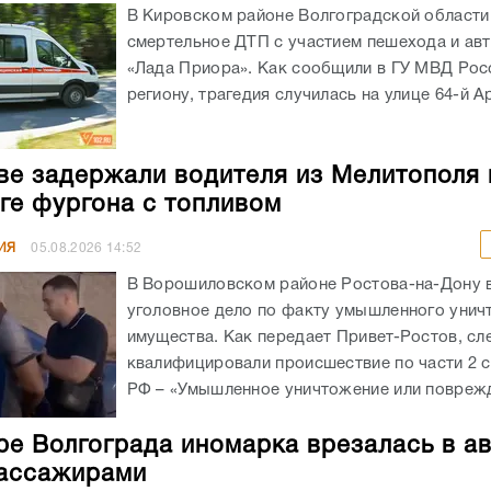
В Кировском районе Волгоградской област
смертельное ДТП с участием пешехода и ав
«Лада Приора». Как сообщили в ГУ МВД Рос
региону, трагедия случилась на улице 64-й А
ве задержали водителя из Мелитополя 
ге фургона с топливом
ИЯ
05.08.2026
14:52
В Ворошиловском районе Ростова-на-Дону
уголовное дело по факту умышленного унич
имущества. Как передает Привет-Ростов, сл
квалифицировали происшествие по части 2 с
РФ – «Умышленное уничтожение или поврежд
ре Волгограда иномарка врезалась в а
ассажирами