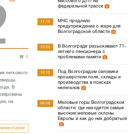
массового ДТП на
федеральной трассе
МЧС продлило
11:19
предупреждение о жаре для
Волгоградской области
В Волгограде разыскивают 71-
10:55
летнего пенсионера с
0
проблемами памяти
Под Волгоградом силовики
ия легкового
10:15
прошерстили поля, склады и
евидцы,
производства в поисках
зда. В
нелегалов
лизированы
ии, на
Меловые горы Волгоградской
09:58
области: где находятся самые
высокие меловые склоны
Европы и как до них добраться
омментарии