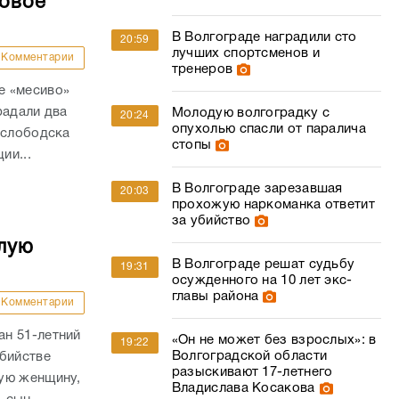
совое
В Волгограде наградили сто
20:59
лучших спортсменов и
Комментарии
тренеров
е «месиво»
радали два
Молодую волгоградку с
20:24
опухолью спасли от паралича
ослободска
стопы
ии...
В Волгограде зарезавшая
20:03
прохожую наркоманка ответит
за убийство
лую
В Волгограде решат судьбу
19:31
осужденного на 10 лет экс-
главы района
Комментарии
н 51-летний
«Он не может без взрослых»: в
19:22
Волгоградской области
убийстве
разыскивают 17-летнего
ую женщину,
Владислава Косакова