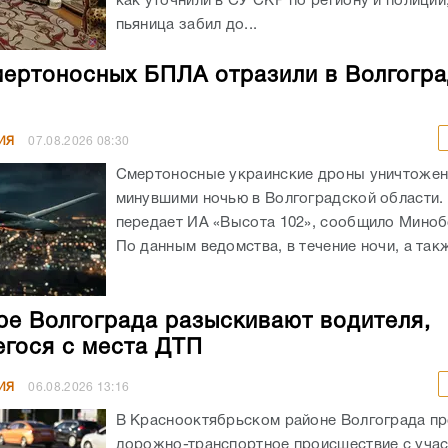
как уточнили в СУ СКР по региону и полиции
пьяница забил до...
мертоносных БПЛА отразили в Волгогр
ИЯ
07.08.2026
08:30
Смертоносные украинские дроны уничтоже
минувшими ночью в Волгоградской области. 
передает ИА «Высота 102», сообщило Мино
По данным ведомства, в течение ночи, а такж
ре Волгограда разыскивают водителя,
гося с места ДТП
ИЯ
06.08.2026
13:16
В Краснооктябрьском районе Волгограда п
дорожно-транспортное происшествие с уча