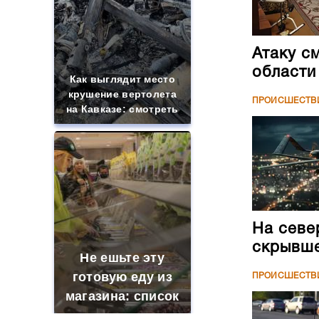
Атаку с
области
Как выглядит место
крушение вертолета
ПРОИСШЕСТВ
на Кавказе: смотреть
На севе
скрывше
Не ешьте эту
готовую еду из
ПРОИСШЕСТВ
магазина: список