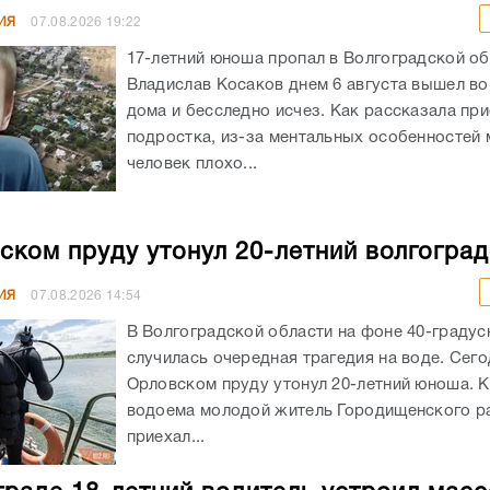
ИЯ
07.08.2026
19:22
17-летний юноша пропал в Волгоградской об
Владислав Косаков днем 6 августа вышел во
дома и бесследно исчез. Как рассказала пр
подростка, из-за ментальных особенностей
человек плохо...
ском пруду утонул 20-летний волгогра
ИЯ
07.08.2026
14:54
В Волгоградской области на фоне 40-граду
случилась очередная трагедия на воде. Сего
Орловском пруду утонул 20-летний юноша. К
водоема молодой житель Городищенского р
приехал...