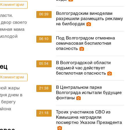
Комментарии
Волгоградским виноделам
06:39
ласти.
разрешили размещать рекламу
 двор своего
на билбордах
иемная мама
 молодой
Под Волгоградом отменена
06:10
семичасовая беспилотная
опасность
В Волгоградской области
05:54
дец
седьмой час действует
беспилотная опасность
Комментарии
В Центральном парке
сной жары
21:38
Волгограда испытали будущие
дня днем в
фонтаны
 берегу
айона
Троих участников СВО из
21:18
Камышина наградили
посмертно Указом Президента