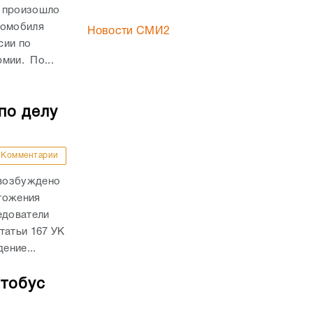
и произошло
томобиля
Новости СМИ2
сии по
рмии. По...
по делу
Комментарии
 возбуждено
тожения
едователи
татьи 167 УК
ение...
втобус