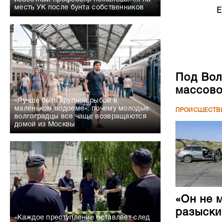
месть УК после бунта собственников
Е
Под Вол
массово
«Лучше быть крупной рыбой в
маленьком водоеме»: почему молодые
ПРОИСШЕСТВ
волгоградцы все чаще возвращаются
домой из Москвы
«Он не 
разыски
«Каждое преступление оставляет след