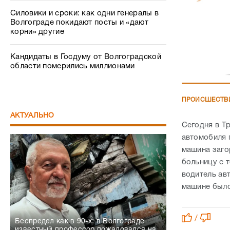
Силовики и сроки: как одни генералы в
Волгограде покидают посты и «дают
корни» другие
Кандидаты в Госдуму от Волгоградской
области померились миллионами
ПРОИСШЕСТВ
АКТУАЛЬНО
Сегодня в Т
автомобиля 
машина заго
больницу с 
водитель ав
машине было
/
Беспредел как в 90-х: в Волгограде
известный профессор пожаловался на