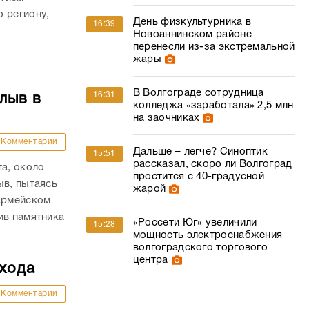
 региону,
День физкультурника в
16:39
Новоаннинском районе
перенесли из-за экстремальной
жары
В Волгограде сотрудница
16:31
лыв в
колледжа «заработала» 2,5 млн
на заочниках
Комментарии
Дальше – легче? Синоптик
15:51
рассказал, скоро ли Волгоград
та, около
простится с 40-градусной
ыв, пытаясь
жарой
оармейском
ив памятника
«Россети Юг» увеличили
15:28
мощность электроснабжения
волгоградского торгового
центра
ехода
Комментарии