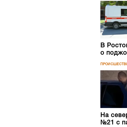
В Росто
о поджо
ПРОИСШЕСТВ
На севе
№21 с п