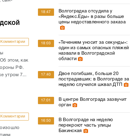
, сын-
Волгоградка отсудила у
18:47
«Яндекс.Еды» в разы больше
адской
цены недоставленного заказа
Комментарии
«Течением уносит за секунды»:
18:03
один из самых опасных пляжей
ны
назвали в Волгоградской
области
Об этом, как
бороны РФ.
Двое погибших, больше 20
е утром 7...
17:40
пострадавших: в Волгограде за
неделю случился шквал ДТП
В центре Волгограда зазвучит
17:01
орган
Комментарии
В Волгограде на неделю
16:50
перекроют часть улицы
роизошло
Бакинская
стием