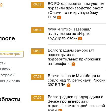
ВС РФ массированным ударом
09:38
02
поразили производство ракет
«Фламинго» и крупную базу
ГСМ
ФФК «Ротор» завершил
09:04
выступление на «Играх
после
Будущего 2026»
Волгоградцам заморозят
08:33
Комментарии
переводы из-за
подозрительных приложений
сти
на телефоне
и двух
 утром 8
В течение ночи Минобороны
07:51
сбило над 15 регионами России
аницах села
397 БПЛА
Волгоградцев предупредили о
07:00
области
фейке про диверсии с
отравлением холерой питьевой
воды