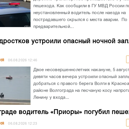
пешехода. Как сообщили в ГУ МВД России по
неустановленный водитель после наезда на
пострадавшего скрылся с места аварии. По
предварительной...
дростков устроили опасный ночной зап
ИЯ
06.08.2026
12:46
Двое несовершеннолетних накануне, 5 авгус
девяти часов вечера устроили опасный запл
добраться с правого берега Волги в Красн
районе Волгограда на песчаную косу напрот
Ленину у входа...
граде водитель «Приоры» погубил пеш
ИЯ
06.08.2026
12:23