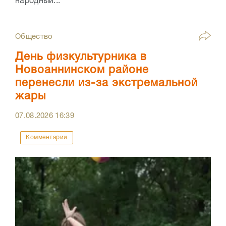
народный...
Общество
День физкультурника в
Новоаннинском районе
перенесли из-за экстремальной
жары
07.08.2026
16:39
Комментарии