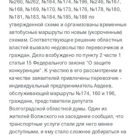
№260, №262, №164, №174, №196, №246, №167,
№168, №169, №170, №173, №176, №178, №180,
№181, №183, №184, №185, №188 по
утвержденной схеме и организованы временные
автобусные маршруты по новым (укороченным)
схемам. Соответствующее решение областных
властей вызвало недовольство перевозчиков и
граждан. Дело возбуждено по пункту 2 части 1
статьи 15 Федерального закона "О защите
конкуренции". К участию в его рассмотрении в
качестве заявителей привлечены перевозчик -
индивидуальный предприниматель Авдеев,
обслуживающий маршруты №174, 160 и 196,
граждане, представители депутата
Волгоградской областной думы. Один из
жителей Волжского на заседании сообщил, что
транспортные услуги стали для него менее
доступными, и ему стало сложнее добираться на