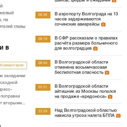
шансы, цифры и ожидания
ий
ановый
В аэропорту Волгограда на 13
06:36
часов задерживаются
, на
сочинские авиарейсы
ителей главы
В СФР рассказали о правилах
06:18
расчёта размера больничного
и в
для волгоградцев
В Волгоградской области
06:04
Комментарии
отменена восьмичасовая
беспилотная опасность
м заседании
асходной
В Волгоградской области
05:51
пресс-
айтишник из Москвы попался
 поправки
на продаже «вредоноса»
 вторыми...
Над Волгоградской областью
22:28
нависла угроза налета БПЛА
о