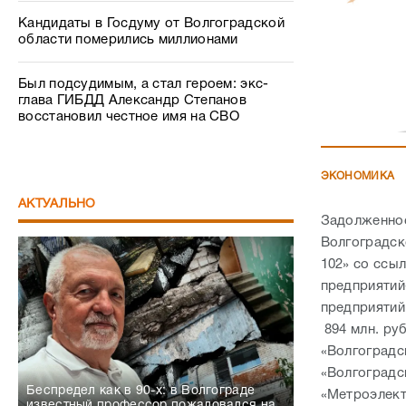
Кандидаты в Госдуму от Волгоградской
области померились миллионами
Был подсудимым, а стал героем: экс-
глава ГИБДД Александр Степанов
восстановил честное имя на СВО
ЭКОНОМИКА
АКТУАЛЬНО
Задолженнос
Волгоградск
102» со ссы
предприятий-
предприятий
894 млн. ру
«Волгоградс
«Волгоградс
Беспредел как в 90-х: в Волгограде
«Метроэлект
известный профессор пожаловался на