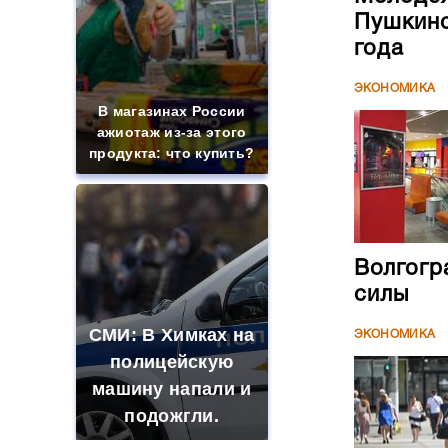
Пушкинс
года
ЭКОНОМИКА
В магазинах России
ажиотаж из-за этого
продукта: что купить?
Волгогр
силы
СМИ: В Химках на
ЭКОНОМИКА
полицейскую
машину напали и
подожгли.