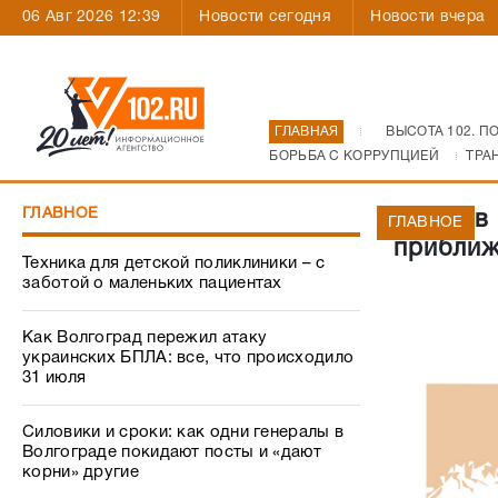
06 Авг 2026 12:39
Новости сегодня
Новости вчера
ГЛАВНАЯ
ВЫСОТА 102. П
БОРЬБА С КОРРУПЦИЕЙ
ТРА
ГЛАВНОЕ
Долги в
ГЛАВНОЕ
приближ
Техника для детской поликлиники – с
заботой о маленьких пациентах
Как Волгоград пережил атаку
украинских БПЛА: все, что происходило
31 июля
Силовики и сроки: как одни генералы в
Волгограде покидают посты и «дают
корни» другие