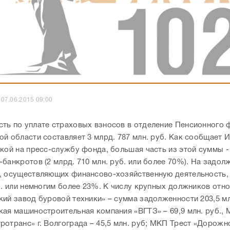
07.06.2015 09:00
ть по уплате страховых взносов в отделение Пенсионного 
ой области составляет 3 млрд. 787 млн. руб. Как сообщает 
лкой на пресс-службу фонда, большая часть из этой суммы 
банкротов (2 млрд. 710 млн. руб. или более 70%). На задол
, осуществляющих финансово-хозяйственную деятельность,
б. или немногим более 23%. К числу крупных должников отн
кий завод буровой техники» – сумма задолженности 203,5 мл
кая машиностроительная компания «ВГТЗ» – 69,9 млн. руб.,
ротранс» г. Волгограда – 45,5 млн. руб; МКП Трест «Дорож