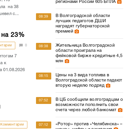
регионами России 605 БПЛА
ала на 38
евел с...
В Волгоградской области
08:39
лучших педагогов ДШИ
наградят губернаторской
премией
 на 23%
Жительница Волгоградской
нтарии
0
08:38
области проиграла на
фейковой бирже кредитные 4,5
итогам 7
млн
а к
 01.08.2026
Цены на 3 вида топлива в
08:15
Волгоградской области падают
вторую неделю подряд
В ЦБ сообщили волгоградцам о
07:52
возможности пополнить свои
й
счета через любой банкомат
«Ротор» против «Челябинска» –
Комментарии
07:12