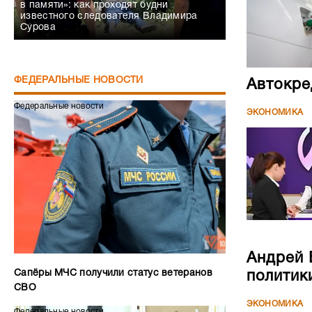
в памяти»: как проходят будни
известного следователя Владимира
Сурова
ФЕДЕРАЛЬНЫЕ НОВОСТИ
Автокре
Федеральные новости
ЭКОНОМИКА
Андрей 
Сапёры МЧС получили статус ветеранов
политик
СВО
ЭКОНОМИКА
Федеральные новости