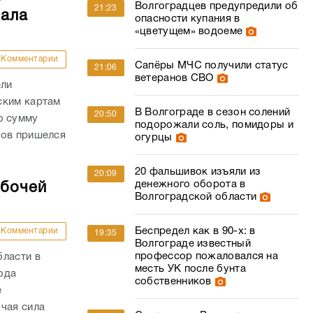
Волгоградцев предупредили об
21:23
чала
опасности купания в
«цветущем» водоеме
Комментарии
Сапёры МЧС получили статус
21:06
ветеранов СВО
ели
ским картам
В Волгограде в сезон солений
20:50
ю сумму
подорожали соль, помидоры и
дов пришелся
огурцы
20 фальшивок изъяли из
20:09
денежного оборота в
абочей
Волгоградской области
Беспредел как в 90-х: в
Комментарии
19:35
Волгограде известный
профессор пожаловался на
бласти в
месть УК после бунта
года
собственников
е
чая сила