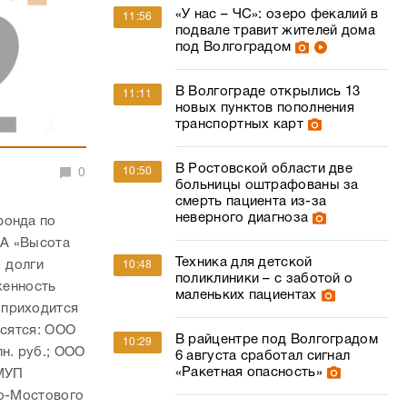
«У нас – ЧС»: озеро фекалий в
11:56
подвале травит жителей дома
под Волгоградом
В Волгограде открылись 13
11:11
новых пунктов пополнения
транспортных карт
В Ростовской области две
10:50
0
больницы оштрафованы за
смерть пациента из-за
неверного диагноза
фонда по
ИА «Высота
Техника для детской
- долги
10:48
поликлиники – с заботой о
женность
маленьких пациентах
 приходится
осятся: ООО
В райцентре под Волгоградом
10:29
н. руб.; ООО
6 августа сработал сигнал
«Ракетная опасность»
 МУП
но-Мостового