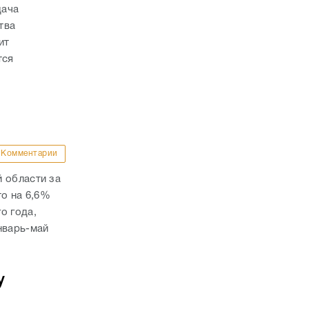
дача
тва
ит
тся
Комментарии
 области за
то на 6,6%
о года,
нварь-май
у