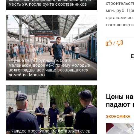
строительств
месть УК после бунта собственников
млн. руб. Пр
органами ис
погашению з
/
Е
«Лучше быть крупной рыбой в
маленьком водоеме»: почему молодые
волгоградцы все чаще возвращаются
домой из Москвы
Цены на
падают 
ЭКОНОМИКА
«Каждое преступление оставляет след