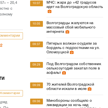
МЧС: жара до +42 градусов
57» – 20,4
10:07
идет на Волгоградскую область
естно с
полному
Волгоградцы жалуются на
10:05
массовый сбой мобильного
интернета
омментарии
Пятерых волжан осудили за
09:37
02
бордель с подростками на ул.
Оломоуцкой
Под Волгоградом собственник
09:29
сельхозугодий закатал поле в
асфальт
ти
70 жителей Волгоградской
09:09
области искали в июле
Комментарии
Минобороны сообщило о
09:06
дряд
ликвидации за ночь над
к. По