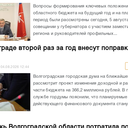
Вопросы формирования ключевых положен
областного бюджета на будущий год и на пл
период были рассмотрены сегодня, 5 августа
совещании у губернатора с участием замест
региона и руководителей профильных...
граде второй раз за год внесут поправк
04.08.2026
12:44
Волгоградская городская дума на ближайше
рассмотрит проект изменения доходной и р
части бюджета на 366,2 миллиона рублей. В 
службе гордумы пояснили, что планируемые
действующего финансового документа станут
ь Волгоградской области потратила п