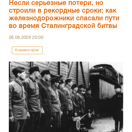
Несли серьезные потери, но
строили в рекордные сроки: как
железнодорожники спасали пути
во время Сталинградской битвы
06.08.2026
20:00
Комментарии