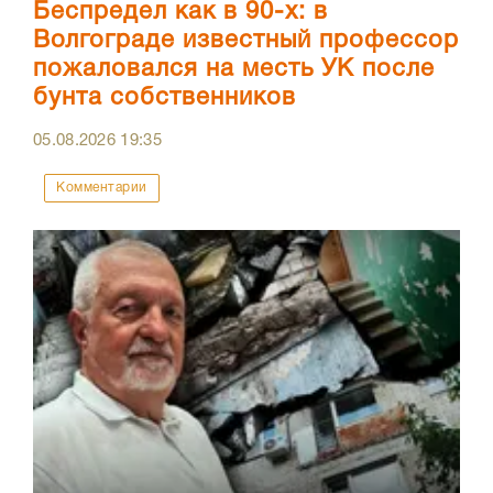
Беспредел как в 90-х: в
Волгограде известный профессор
пожаловался на месть УК после
бунта собственников
05.08.2026
19:35
Комментарии