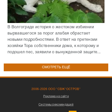
В Волгограде история о жестоком избиении
вырвавшегося за порог алабая обрастает
новыми подробностями. В ответ на претензии
хозяйки Тора собственники дома, к которому и
подошел пес, заявили о вынужденной защите...
СМОТРЕТЬ ЕЩЁ
2006-2026 ООО "СВЖ"ОСТРОВ"
Реклама на сайте
Системы рекомендаций