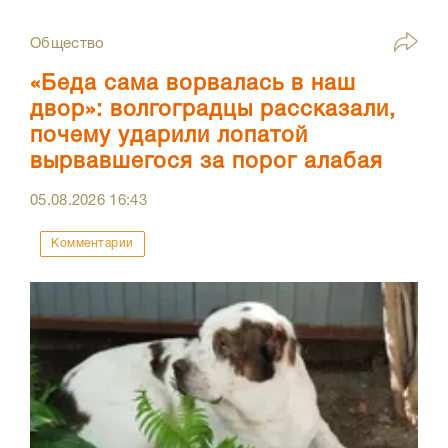
Общество
«Беда сама ворвалась в наш
двор»: волгоградцы рассказали,
почему ударили лопатой
вырвавшегося за порог алабая
05.08.2026
16:43
Комментарии