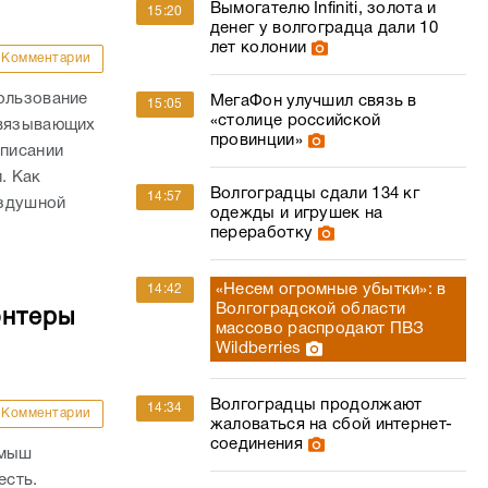
списании
. Как
Волгоградцы сдали 134 кг
14:57
оздушной
одежды и игрушек на
переработку
«Несем огромные убытки»: в
14:42
Волгоградской области
онтеры
массово распродают ПВЗ
Wildberries
Волгоградцы продолжают
14:34
Комментарии
жаловаться на сбой интернет-
соединения
амыш
есть.
Минобороны сообщило об
14:29
вет голос!»
успехах группировок на полях
ывает
СВО
Суд в Волгограде лишил
14:06
фиктивную жену погибшего
ные