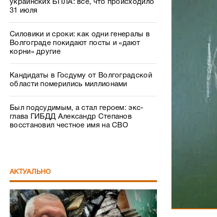
Кандидаты в Госдуму от Волгоградской
области померились миллионами
Был подсудимым, а стал героем: экс-
глава ГИБДД Александр Степанов
восстановил честное имя на СВО
АКТУАЛЬНО
ОБЩЕСТВО
0
В Волгоград
14 лет выше
приводит р
Беспредел как в 90-х: в Волгограде
известный профессор пожаловался на