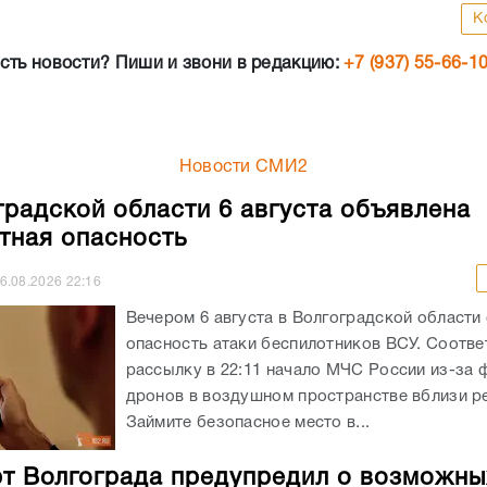
Новости СМИ2
градской области 6 августа объявлена
тная опасность
6.08.2026
22:16
Вечером 6 августа в Волгоградской области
опасность атаки беспилотников ВСУ. Соотв
рассылку в 22:11 начало МЧС России из-за 
дронов в воздушном пространстве вблизи ре
Займите безопасное место в...
т Волгограда предупредил о возможны
иях в расписании рейсов
6.08.2026
20:54
В связи с временными ограничениями на исп
воздушного пространства на авиатрассах, 