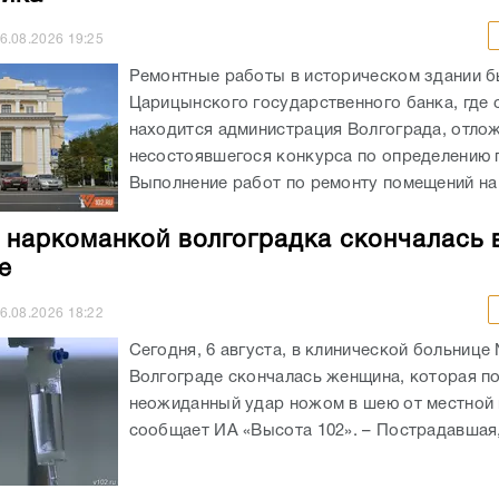
несостоявшегося конкурса по определению 
Выполнение работ по ремонту помещений на 
 наркоманкой волгоградка скончалась 
е
6.08.2026
18:22
Сегодня, 6 августа, в клинической больнице
Волгограде скончалась женщина, которая п
неожиданный удар ножом в шею от местной 
сообщает ИА «Высота 102». – Пострадавшая, 
всегда за вами. Но и спрос будет друго
Бочаров позвал на разговор выпускник
градского призыва»
6.08.2026
17:35