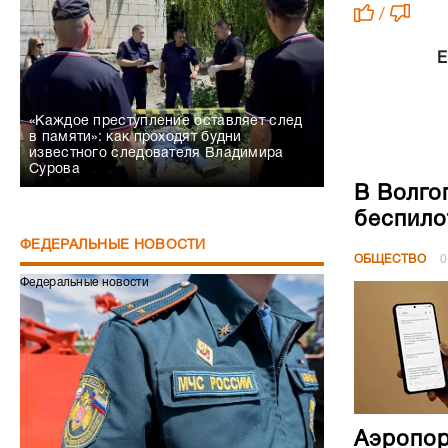
в памяти»: как проходят будни
известного следователя Владимира
Сурова
В Волго
беспило
ФЕДЕРАЛЬНЫЕ НОВОСТИ
ОБЩЕСТВО
0
Федеральные новости
Аэропор
изменен
ОБЩЕСТВО
0
Сапёры МЧС получили статус ветеранов
СВО
Федеральные новости