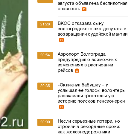
Аэропорт Волгограда
20:54
предупредил о возможных
изменениях в расписании
рейсов
«Окликнул бабушку – и
20:35
услышал ее голос»: волонтеры
рассказали трогательную
историю поисков пенсионерки
Несли серьезные потери, но
20:00
строили в рекордные сроки:
как железнодорожники
0
спасали пути во время
Сталинградской битвы
иков от 7 до
Ремонт в мэрии Волгограда
19:25
», за неделю
отложили из-за отсутствия
области по-
подрядчика