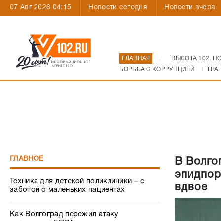
07 Авг 2026 04:15
Новости сегодня
Новости вчера
ГЛАВНАЯ
ВЫСОТА 102. П
БОРЬБА С КОРРУПЦИЕЙ
ТРА
ГЛАВНОЕ
В Волго
эпидпор
Техника для детской поликлиники – с
вдвое
заботой о маленьких пациентах
Как Волгоград пережил атаку
украинских БПЛА: все, что происходило
31 июля
Силовики и сроки: как одни генералы в
Волгограде покидают посты и «дают
корни» другие