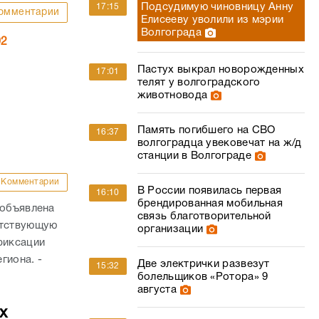
животновода
Память погибшего на СВО
16:37
волгоградца увековечат на ж/д
станции в Волгограде
Комментарии
В России появилась первая
16:10
брендированная мобильная
 объявлена
связь благотворительной
етствующую
организации
фиксации
гиона. -
Две электрички развезут
15:32
болельщиков «Ротора» 9
августа
х
Вымогателю Infiniti, золота и
15:20
денег у волгоградца дали 10
лет колонии
Комментарии
ользование
МегаФон улучшил связь в
15:05
«столице российской
связывающих
провинции»