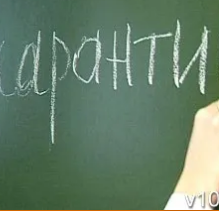
5.03.2013 09:08
ской области заболеваемость гриппом и ОРВИ среди школьн
 эпидпорога на 94%. Такие данные, сообщает ИА «Высота 102
егиональное управление Роспотребнадзора. Напомним, в 