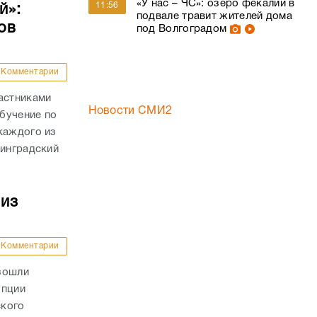
астниками
Новости СМИ2
бучение по
каждого из
линградский
 из
Комментарии
зошли
упции
ского
ась
ючена из
.