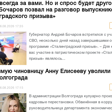
Губернатор Андрей Бочаров встретился с уч
СВО, несколько дней назад завершившими о
программе «Сталинградский призыв». – Для 
вас участие в патриотическом проекте «Ста
призыв» являлось...
мую чиновницу Анну Елисееву уволили
олгограда
6.08.2026
17:15
В администрации Волгограда кулуарно прои
кадровые перестановки. Обвинённая в корр
руководительница департамента экономиче
развития и инвестиций Анна Елисеева лишил
высокопоставленного поста. Она была искл
руководящего состава подразделения мэрии