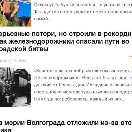
как железнодорожники спасали пути во
радской битвы
6.08.2026
20:00
«Хочется еще раз добрым словом вспомнить
железнодорожников. Ведь это были люди, к
далекие от боевых дел. Их задача ограничи
восстановлением разрушенных железнодоро
Но когда потребовалось, каждый из них...
в мэрии Волгограда отложили из-за отс
ика
6.08.2026
19:25
Ремонтные работы в историческом здании 
Царицынского государственного банка, где 
находится администрация Волгограда, отлож