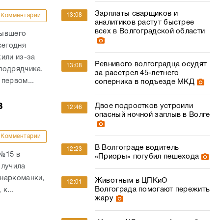
Ревнивого волгоградца осудят
13:08
подрядчика.
за расстрел 45-летнего
первом...
соперника в подъезде МКД
в
Двое подростков устроили
12:46
опасный ночной заплыв в Волге
Комментарии
В Волгограде водитель
12:23
 №15 в
«Приоры» погубил пешехода
олучила
наркоманки,
Животным в ЦПКиО
12:01
Волгограда помогают пережить
к...
жару
«У нас – ЧС»: озеро фекалий в
11:56
й»:
подвале травит жителей дома
ов
под Волгоградом
Комментарии