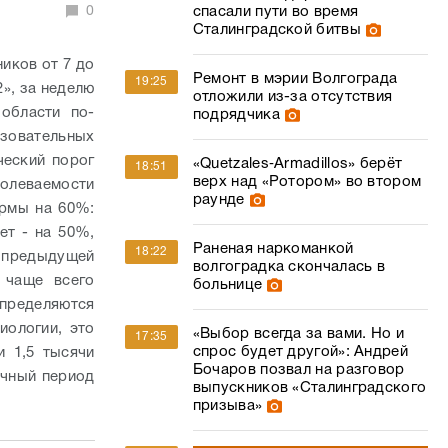
зовательных
ческий порог
«Quetzales‑Armadillos» берёт
18:51
верх над «Ротором» во втором
болеваемости
раунде
ормы на 60%:
ет - на 50%,
Раненая наркоманкой
18:22
 предыдущей
волгоградка скончалась в
 чаще всего
больнице
пределяются
иологии, это
«Выбор всегда за вами. Но и
17:35
спрос будет другой»: Андрей
и 1,5 тысячи
Бочаров позвал на разговор
ичный период
выпускников «Сталинградского
призыва»
Подсудимую чиновницу Анну
17:15
омментарии
Елисееву уволили из мэрии
Волгограда
02
Пастух выкрал новорожденных
17:01
телят у волгоградского