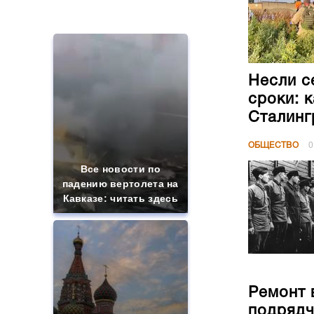
сроки: 
Сталинг
ОБЩЕСТВО
0
Все новости по
падению вертолета на
Кавказе: читать здесь
Ремонт 
подрядч
ОБЩЕСТВО
0
Таких событий не
было с 1945: чего
ждать всем нам?