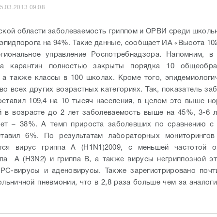
а карантин полностью закрыты порядка 10 общеобра
 а также классы в 100 школах. Кроме того, эпидемиологи
во всех других возрастных категориях. Так, показатель за
оставил 109,4 на 10 тысяч населения, в целом это выше н
 в возрасте до 2 лет заболеваемость выше на 45%, 3-6 л
лет – 38%. А темп прироста заболевших по сравнению с
ставил 6%. По результатам лабораторных мониторингов
ется вирус гриппа А (H1N1)2009, с меньшей частотой о
па А (H3N2) и гриппа В, а также вирусы негриппозной эт
 РС-вирусы и аденовирусы. Также зарегистрировано почт
ольничной пневмонии, что в 2,8 раза больше чем за аналог
К
сть новости? Пиши и звони в редакцию:
+7 (937) 55-66-1