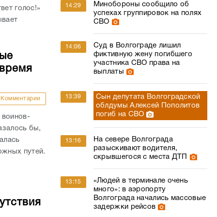
участника СВО права на
 время
выплаты
Сын депутата Волгоградской
13:39
Комментарии
облдумы Алексей Пополитов
погиб на СВО
 воинов-
азалось бы,
На севере Волгограда
валась
13:16
разыскивают водителя,
жных путей.
скрывшегося с места ДТП
«Людей в терминале очень
13:15
много»: в аэропорту
Волгограда начались массовые
утствия
задержки рейсов
Зарплаты сварщиков и
13:08
Комментарии
аналитиков растут быстрее
всех в Волгоградской области
бывшего
сегодня
или из-за