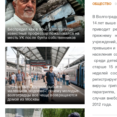
прежнему н
месть УК после бунта собственников
учреждений,
превышен и 
населения с
среди детей
старше 15 
неделей со
регистриру
вирусы грип
«Лучше быть крупной рыбой в
маленьком водоеме»: почему молодые
парагриппа,
волгоградцы все чаще возвращаются
случая внеб
домой из Москвы
2012 года.
/
Е
«Каждое преступление оставляет след