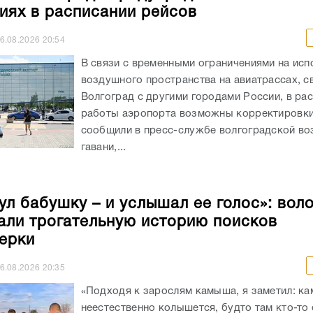
Волгоград с другими городами России, в ра
работы аэропорта возможны корректировки
сообщили в пресс-службе волгоградской в
гавани,...
ул бабушку – и услышал ее голос»: вол
али трогательную историю поисков
ерки
6.08.2026
20:35
«Подходя к зарослям камыша, я заметил: к
неестественно колышется, будто там кто-то 
Окликнул бабушку по имени – и услышал в от
Так один из волгоградских волонтеров опис
самый...
ерьезные потери, но строили в рекорд