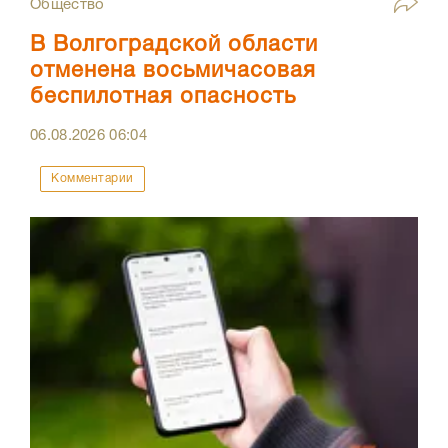
Общество
В Волгоградской области
отменена восьмичасовая
беспилотная опасность
06.08.2026
06:04
Комментарии