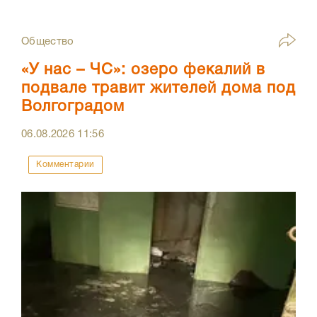
Общество
«У нас – ЧС»: озеро фекалий в
подвале травит жителей дома под
Волгоградом
06.08.2026
11:56
Комментарии