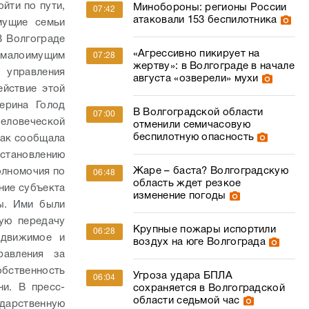
йти по пути,
Минобороны: регионы России
07:42
атаковали 153 беспилотника
мущие семьи
В Волгограде
«Агрессивно пикирует на
м малоимущим
07:28
жертву»: в Волгограде в начале
 управления
августа «озверели» мухи
ействие этой
терина Голод
В Волгоградской области
07:00
человеческой
отменили семичасовую
беспилотную опасность
как сообщала
остановлению
Жаре – баста? Волгоградскую
олномочия по
06:48
область ждет резкое
ние субъекта
изменение погоды
ы. Ими были
ую передачу
Крупные пожары испортили
06:28
 движимое и
воздух на юге Волгограда
равления за
обственность
Угроза удара БПЛА
06:04
хни.
В пресс-
сохраняется в Волгоградской
области седьмой час
ударственную