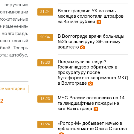
о поручению
Волгоградские УК за семь
 оптимизации
21:24
месяцев схлопотали штрафов
оложительные
на 45 млн рублей
е изменения»
 Волгограда.
В Волгограде врачи больницы
20:34
енен единый
№25 спасли руку 39-летнему
водителю
блей. Теперь
та: автобус,
Подмахнули не глядя?
19:33
Госжилнадзор обратился в
прокуратуру после
бутафорского капремонта МКД
в Волгограде
омментарии
МЧС России остановило на 14
18:23
02
га ландшафтные пожары на
юге Волгограда
«Ротор‑М» добывает ничью в
17:24
дебютном матче Олега Стогова