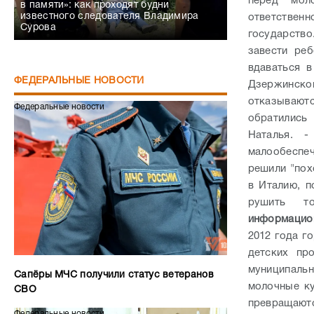
перед мо
в памяти»: как проходят будни
известного следователя Владимира
ответствен
Сурова
государств
завести реб
вдаваться 
ФЕДЕРАЛЬНЫЕ НОВОСТИ
Дзержинско
отказывают
Федеральные новости
обратились 
Наталья. 
малообеспеч
решили "пох
в Италию, 
рушить т
информацио
2012 года г
детских пр
муниципаль
Сапёры МЧС получили статус ветеранов
молочные ку
СВО
превращаютс
Федеральные новости