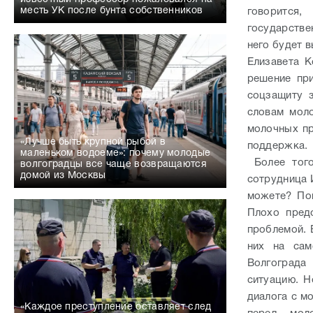
месть УК после бунта собственников
говорится
государстве
него будет 
Елизавета К
решение при
соцзащиту з
словам мол
молочных пр
«Лучше быть крупной рыбой в
поддержка. 
маленьком водоеме»: почему молодые
Более того
волгоградцы все чаще возвращаются
домой из Москвы
сотрудница 
можете? Пон
Плохо пред
проблемой. 
них на сам
Волгограда
ситуацию. Н
диалога с мо
«Каждое преступление оставляет след