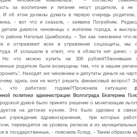
лодым человеком извинилась.
– Согласно семейно
ность за воспитание и питание несут родители, а не
о. И об этом должны думать в первую очередь родители,
енка, - вот что я сказала, - заявила Погребняк.
Редакц
в детали диалога чиновницы с жителем города, а выслуш
го района Наталью Цымбалову.
– Так как чиновники что-л
ся и отправляют всех в управление соцзащиты, мы 
туда. И услышали в ответ, что в области нет денег, - 
- Но что можно купить на 300 рублей?
Звонившие 
енные родители были возмущены тем, что в нашем регион
оронить". Находят же чиновники и депутаты деньги на чар
почему здесь они не могут решить финансовый вопрос? З
о, что работало годами?
Прояснила ситуацию
нной политики администрации Волгограда Екатерина Голо
ородской думой было принято решение о монетизации льго
одуктов на детских кухнях. Это было сделано в связи
ные учреждения здравоохранения, при которых работ
хни, переводятся на уровень региона и из муниципальны
я в государственные, - пояснила Голод. - Таким образом м