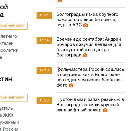
кой
ка
Волгоградцы из-за крупного
16:21
пожара остались без света,
воды и АЗС
Комментарии
-летнего
Времени до сентября: Андрей
15:14
ителей,
Бочаров озвучил дедлайн для
благоустройства центра
пролетит
Волгограда
е
Гриль-мастера России сошлись
14:19
в поединке: как в Волгограде
стин
проходит чемпионат барбекю –
фото
Комментарии
«Густой дым и запах резины»: в
13:25
Волгограде засняли крупный
датель
ландшафтный пожар
ре ЖКХ
служенный
а России,