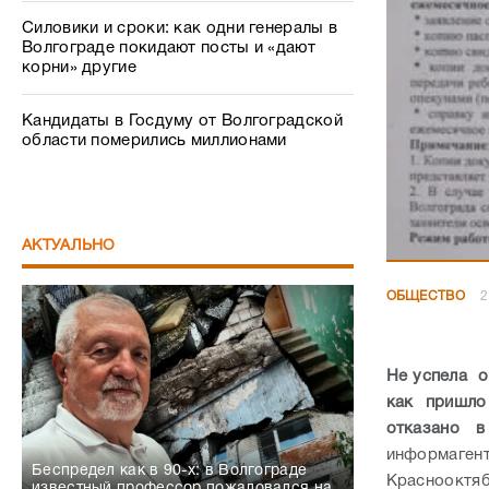
Силовики и сроки: как одни генералы в
Волгограде покидают посты и «дают
корни» другие
Кандидаты в Госдуму от Волгоградской
области померились миллионами
АКТУАЛЬНО
ОБЩЕСТВО
2
Не успела о
как пришло
отказано в
информаген
Беспредел как в 90-х: в Волгограде
Краснооктяб
известный профессор пожаловался на