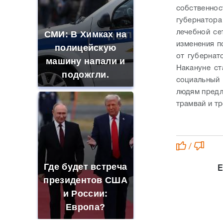
собственно
губернатора
лечебной се
СМИ: В Химках на
изменения по
полицейскую
от губернат
машину напали и
Накануне с
подожгли.
социальный 
людям предл
трамвай и тр
/
Где будет встреча
Е
президентов США
и России:
Европа?