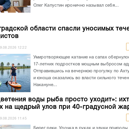
Олег Капустин иронично называл себя...
градской области спасли уносимых теч
истов
9.08.2026
12:22
Умиротворяющее катание на сапах обернуло
17-летних подростков мощным выбросом ад
Отправившись на вечернюю прогулку по Ахт
и юноша оказались во власти сильного течен
Накануне...
цветения воды рыба просто уходит»: ихт
х на щедрый улов при 40-градусной жа
9.08.2026
11:45
Берег реки. Удочка в руках и звуки природы