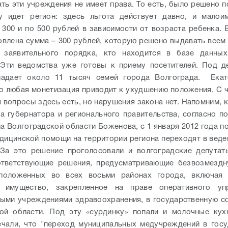
ть эти учреждения не имеет права. То есть, было решено по
у идет регион: здесь льгота действует давно, и малои
 300 и по 500 рублей в зависимости от возраста ребенка. 
овлена сумма – 300 рублей, которую решено выдавать все
 заявительного порядка, кто находится в базе данных
Эти ведомства уже готовы к приему посетителей. Под д
падает около 11 тысяч семей города Волгограда.
Ека
то любая монетизация приводит к ухудшению положения. С 
я вопросы здесь есть, но нарушения закона нет.
Напомним, 
а губернатора и регионального правительства, согласно п
на Волгоградской области Боженова, с 1 января 2012 года п
дицинской помощи на территории региона переходят в веде
 За это решение проголосовали и волгоградские депутат
ответствующие решения, предусматривающие безвозмездн
положенных во всех восьми районах города, включая
 имущество, закрепленное на праве оперативного уп
ыми учреждениями здравоохранения, в государственную с
кой области. Под эту «сурдинку» попали и молочные ку
чали, что "переход муниципальных медучреждений в гос