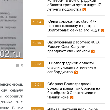
коптера»: в Волгоградской
области третьи сутки ищут 17-
летнего подростка
Юный самокатчик сбил 47-
13:04
летнюю женщину в центре
Волгограда: сейчас его ищут
Заслуженный работник ЖКХ
12:46
России Олег Капустин
празднует свой юбилей
В Волгоградской области
12:22
0
спасли уносимых течением
сапбордистов
Сборная Волгоградской
пенсионеров,
12:01
области взяла три бронзы на
ским семьям
боксёрской Спартакиаде в
 сообщили
Челябинске
клинике №2
ление. В нем
«Из-за цветения воды рыба