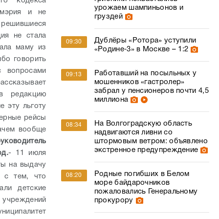
го кодекса
урожаем шампиньонов и
 мэрия и не
груздей
 решившиеся
ия не стала
Дублёры «Ротора» уступили
09:30
ала маму из
«Родине‑3» в Москве – 1:2
ибо говорить
с вопросами
Работавший на посыльных у
09:13
мошенников «гастролер»
рассказывает
забрал у пенсионеров почти 4,5
в редакцию
миллиона
е эту льготу
терные рейсы
На Волгоградскую область
08:34
ачем вообще
надвигаются ливни со
руководитель
штормовым ветром: объявлено
экстренное предупреждение
д.
- 11 июля
ты на выдачу
Родные погибших в Белом
08:20
 с тем, что
море байдарочников
али детские
пожаловались Генеральному
х учреждений
прокурору
униципалитет