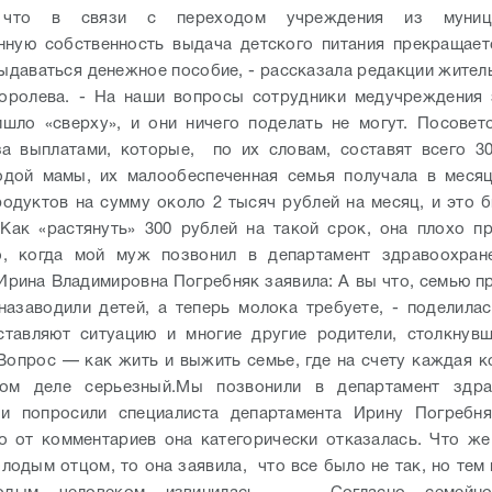
, что в связи с переходом учреждения из муниц
нную собственность выдача детского питания прекращает
выдаваться денежное пособие, - рассказала редакции жител
оролева. - На наши вопросы сотрудники медучреждения 
шло «сверху», и они ничего поделать не могут. Посовет
а выплатами, которые, по их словам, составят всего 30
одой мамы, их малообеспеченная семья получала в месяц
одуктов на сумму около 2 тысяч рублей на месяц, и это 
Как «растянуть» 300 рублей на такой срок, она плохо пр
, когда мой муж позвонил в департамент здравоохране
Ирина Владимировна Погребняк заявила: А вы что, семью п
азаводили детей, а теперь молока требуете, - поделилас
ставляют ситуацию и многие другие родители, столкнувш
Вопрос — как жить и выжить семье, где на счету каждая ко
ом деле серьезный.
Мы позвонили в департамент здра
 и попросили специалиста департамента Ирину Погребня
о от комментариев она категорически отказалась. Что же
лодым отцом, то она заявила, что все было не так, но тем