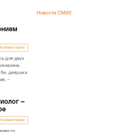
Новости СМИ2
ением
Комментарии
сь для двух
реналина.
убе, девушка
ия. –
иолог –
ре
Комментарии
 вместо