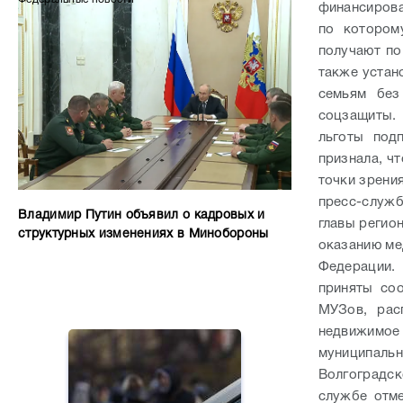
финансирова
по котором
получают по
также устан
семьям без
соцзащиты. 
льготы под
признала, ч
точки зрени
пресс-служб
Владимир Путин объявил о кадровых и
главы регио
структурных изменениях в Минобороны
оказанию ме
Федерации.
приняты со
МУЗов, рас
недвижимое
муниципальн
Волгоградс
службе отме