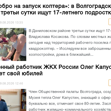
обро на запуск коптера»: в Волгоградс
 третьи сутки ищут 17-летнего подрост
9.08.2026
13:35
В Даниловском районе третьи сутки ищут 17
Владислава Косакова. По словам местных ж
сегодня над территорией рабочего поселка 
квадрокоптер. – Исследуем все заброшенны
хозпостройки, дома в ближайшей...
нный работник ЖКХ России Олег Капу
ет свой юбилей
9.08.2026
12:46
Член Общественной палаты Волгограда, соз
Музея тепла Олег Капустин, знающий о сфе
буквально все, отмечает свое 80-летие. За
работник жилищно-коммунального хозяйств