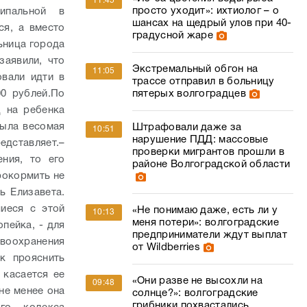
11:45
просто уходит»: ихтиолог – о
ипальной в
шансах на щедрый улов при 40-
ся, а вместо
градусной жаре
ьница города
заявили, что
Экстремальный обгон на
11:05
овали идти в
трассе отправил в больницу
0 рублей.
По
пятерых волгоградцев
 на ребенка
была весомая
Штрафовали даже за
10:51
нарушение ПДД: массовые
едставляет.
–
проверки мигрантов прошли в
ния, то его
районе Волгоградской области
рокормить не
ь Елизавета.
иеся с этой
«Не понимаю даже, есть ли у
10:13
меня потери»: волгоградские
пейка, - для
предприниматели ждут выплат
воохранения
от Wildberries
к прояснить
 касается ее
«Они разве не высохли на
09:48
 не менее она
солнце?»: волгоградские
грибники похвастались