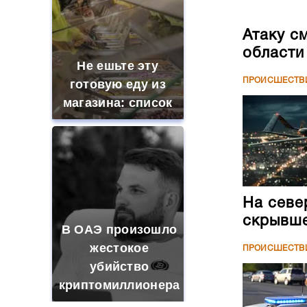
Атаку с
области
Не ешьте эту
ПРОИСШЕСТВ
готовую еду из
магазина: список
На севе
скрывше
В ОАЭ произошло
жестокое
ПРОИСШЕСТВ
убийство
криптомиллионера