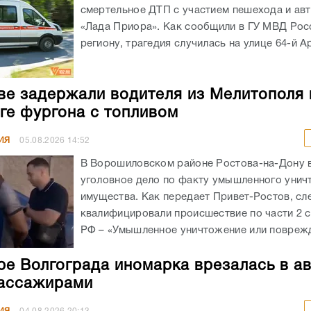
смертельное ДТП с участием пешехода и ав
«Лада Приора». Как сообщили в ГУ МВД Рос
региону, трагедия случилась на улице 64-й А
ве задержали водителя из Мелитополя 
ге фургона с топливом
ИЯ
05.08.2026
14:52
В Ворошиловском районе Ростова-на-Дону
уголовное дело по факту умышленного унич
имущества. Как передает Привет-Ростов, сл
квалифицировали происшествие по части 2 с
РФ – «Умышленное уничтожение или поврежд
ре Волгограда иномарка врезалась в а
ассажирами