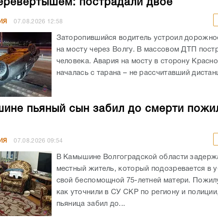
еревертышем: пострадали двое
ИЯ
07.08.2026
12:58
Заторопившийся водитель устроил дорожно
на мосту через Волгу. В массовом ДТП пост
человека. Авария на мосту в сторону Красн
началась с тарана – не рассчитавший дистанц
ине пьяный сын забил до смерти пожи
ИЯ
07.08.2026
09:54
В Камышине Волгоградской области задержа
местный житель, который подозревается в 
свой беспомощной 75-летней матери. Пожил
как уточнили в СУ СКР по региону и полиции
пьяница забил до...