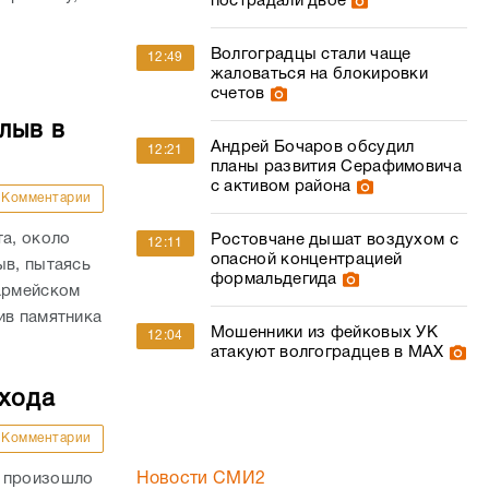
пострадали двое
Волгоградцы стали чаще
12:49
жаловаться на блокировки
счетов
лыв в
Андрей Бочаров обсудил
12:21
планы развития Серафимовича
с активом района
Комментарии
та, около
Ростовчане дышат воздухом с
12:11
опасной концентрацией
ыв, пытаясь
формальдегида
оармейском
ив памятника
Мошенники из фейковых УК
12:04
атакуют волгоградцев в МАХ
ехода
Комментарии
и произошло
Новости СМИ2