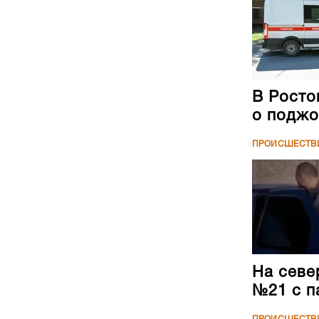
В Росто
о поджо
ПРОИСШЕСТВ
На севе
№21 с п