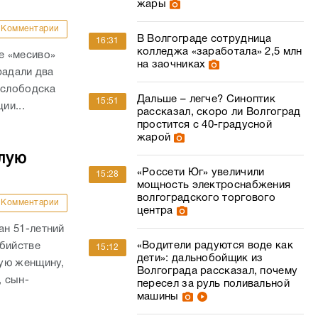
жары
Комментарии
В Волгограде сотрудница
16:31
колледжа «заработала» 2,5 млн
е «месиво»
на заочниках
радали два
ослободска
Дальше – легче? Синоптик
15:51
ии...
рассказал, скоро ли Волгоград
простится с 40-градусной
жарой
лую
«Россети Юг» увеличили
15:28
мощность электроснабжения
волгоградского торгового
Комментарии
центра
н 51-летний
«Водители радуются воде как
убийстве
15:12
дети»: дальнобойщик из
ую женщину,
Волгограда рассказал, почему
, сын-
пересел за руль поливальной
машины