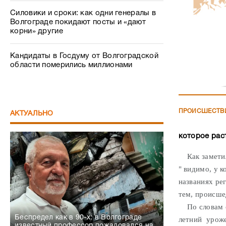
Силовики и сроки: как одни генералы в
Волгограде покидают посты и «дают
корни» другие
Кандидаты в Госдуму от Волгоградской
области померились миллионами
ПРОИСШЕСТВ
АКТУАЛЬНО
которое рас
Как замети
" видимо, у к
названиях ре
тем, происше
По словам со
Беспредел как в 90-х: в Волгограде
летний уроже
известный профессор пожаловался на