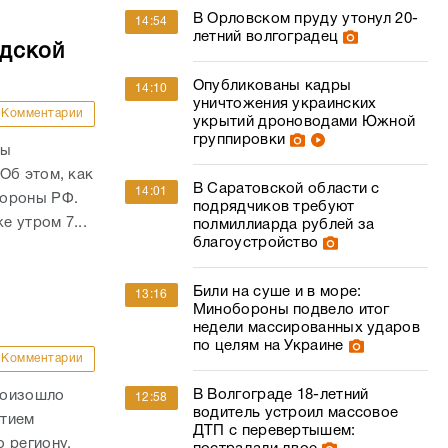
В Орловском пруду утонул 20-
14:54
летний волгоградец
адской
Опубликованы кадры
14:10
уничтожения украинских
Комментарии
укрытий дроноводами Южной
группировки
ны
Об этом, как
В Саратовской области с
14:01
бороны РФ.
подрядчиков требуют
е утром 7...
полмиллиарда рублей за
благоустройство
Били на суше и в море:
13:16
Минобороны подвело итог
недели массированных ударов
по целям на Украине
Комментарии
В Волгограде 18-летний
роизошло
12:58
водитель устроил массовое
стием
ДТП с перевертышем:
 региону,