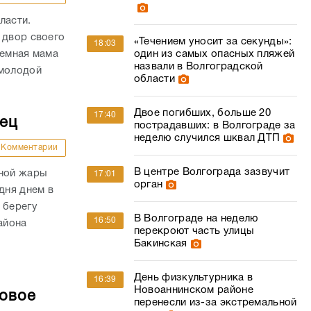
ласти.
 двор своего
«Течением уносит за секунды»:
18:03
иемная мама
один из самых опасных пляжей
назвали в Волгоградской
 молодой
области
Двое погибших, больше 20
17:40
дец
пострадавших: в Волгограде за
неделю случился шквал ДТП
Комментарии
В центре Волгограда зазвучит
сной жары
17:01
орган
дня днем в
 берегу
В Волгограде на неделю
16:50
айона
перекроют часть улицы
Бакинская
День физкультурника в
16:39
Новоаннинском районе
совое
перенесли из-за экстремальной