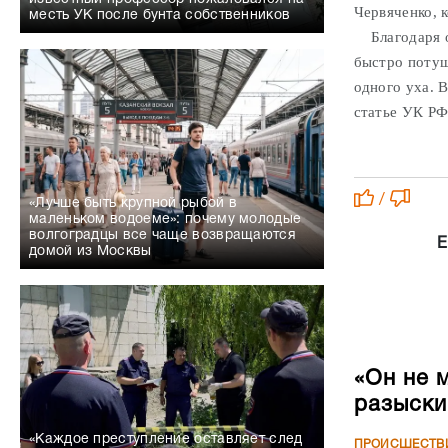
Червяченко, 
месть УК после бунта собственников
Благодаря оп
быстро потуш
одного уха. 
статье УК РФ
/
«Лучше быть крупной рыбой в
маленьком водоеме»: почему молодые
волгоградцы все чаще возвращаются
Е
домой из Москвы
«Он не 
разыски
«Каждое преступление оставляет след
ПРОИСШЕСТВ