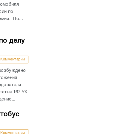
томобиля
сии по
рмии. По...
по делу
Комментарии
 возбуждено
тожения
едователи
татьи 167 УК
ение...
втобус
Комментарии