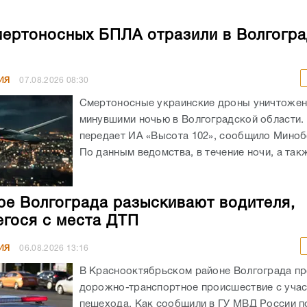
мертоносных БПЛА отразили в Волгогр
ИЯ
07.08.2026
08:30
Смертоносные украинские дроны уничтоже
минувшими ночью в Волгоградской области. 
передает ИА «Высота 102», сообщило Мино
По данным ведомства, в течение ночи, а такж
ре Волгограда разыскивают водителя,
гося с места ДТП
ИЯ
06.08.2026
13:16
В Краснооктябрьском районе Волгограда п
дорожно-транспортное происшествие с уча
пешехода. Как сообщили в ГУ МВД России по