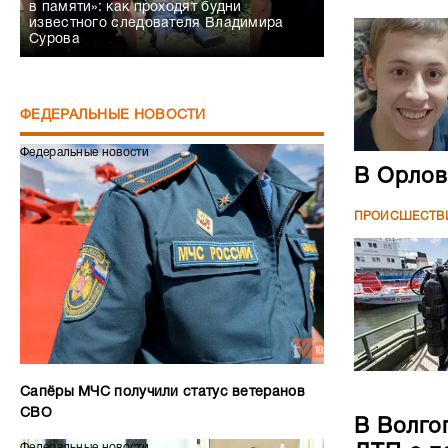
в памяти»: как проходят будни
известного следователя Владимира
Сурова
ФЕДЕРАЛЬНЫЕ НОВОСТИ
Федеральные новости
В Орлов
ПРОИСШЕСТВ
Сапёры МЧС получили статус ветеранов
СВО
В Волго
Федеральные новости