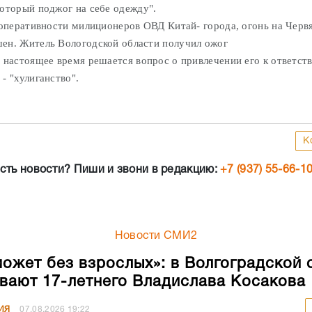
который поджог на себе одежду".
еративности милиционеров ОВД Китай- города, огонь на Черв
ен. Житель Вологодской области получил ожог
В настоящее время решается вопрос о привлечении его к ответст
 - "хулиганство".
К
сть новости? Пиши и звони в редакцию:
+7 (937) 55-66-1
Новости СМИ2
может без взрослых»: в Волгоградской 
вают 17-летнего Владислава Косакова
ИЯ
07.08.2026
19:22