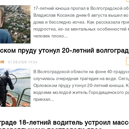
17-летний юноша пропал в Волгоградской об
Владислав Косаков днем 6 августа вышел во
дома и бесследно исчез. Как рассказала пр
подростка, из-за ментальных особенностей
человек плохо...
ском пруду утонул 20-летний волгогра
ИЯ
07.08.2026
14:54
В Волгоградской области на фоне 40-граду
случилась очередная трагедия на воде. Сего
Орловском пруду утонул 20-летний юноша. К
водоема молодой житель Городищенского р
приехал...
граде 18-летний водитель устроил мас