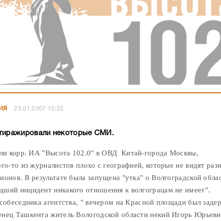
ИЯ
23.01.2007 15:22
тиражировали некоторые СМИ.
ли корр. ИА "Высота 102.0" в ОВД Китай-города Москвы,
ого-то из журналистов плохо с географией, которые не видят раз
гионов. В результате была запущена "утка" о Волгоградской обл
дший инцидент никакого отношения к волгограцам не имеет".
беседника агентства, " вечером на Красной площади был задер
нец Ташкента житель Вологодской области некий Игорь Юрьев