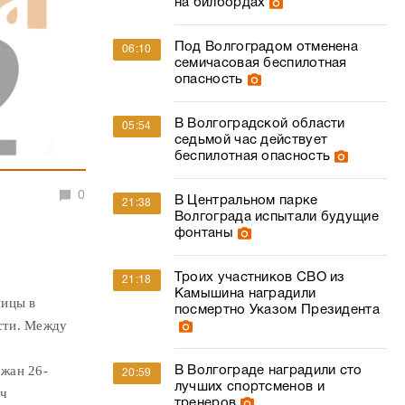
на билбордах
Под Волгоградом отменена
06:10
семичасовая беспилотная
опасность
В Волгоградской области
05:54
седьмой час действует
беспилотная опасность
0
В Центральном парке
21:38
Волгограда испытали будущие
фонтаны
Троих участников СВО из
21:18
Камышина наградили
ницы в
посмертно Указом Президента
асти. Между
жан 26-
В Волгограде наградили сто
20:59
лучших спортсменов и
ич
тренеров