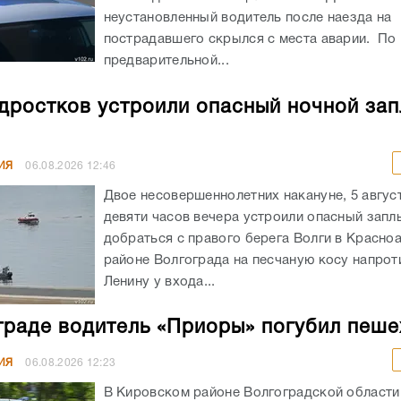
неустановленный водитель после наезда на
пострадавшего скрылся с места аварии. По
предварительной...
дростков устроили опасный ночной зап
ИЯ
06.08.2026
12:46
Двое несовершеннолетних накануне, 5 авгус
девяти часов вечера устроили опасный запл
добраться с правого берега Волги в Красн
районе Волгограда на песчаную косу напрот
Ленину у входа...
граде водитель «Приоры» погубил пеш
ИЯ
06.08.2026
12:23
В Кировском районе Волгоградской област