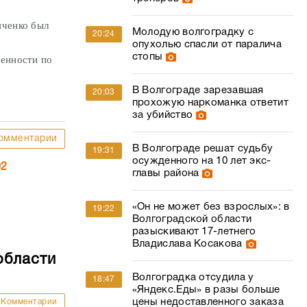
яченко был
Молодую волгоградку с
20:24
опухолью спасли от паралича
стопы
венности по
В Волгограде зарезавшая
20:03
прохожую наркоманка ответит
за убийство
омментарии
В Волгограде решат судьбу
19:31
осужденного на 10 лет экс-
02
главы района
«Он не может без взрослых»: в
19:22
Волгоградской области
разыскивают 17-летнего
Владислава Косакова
области
Волгоградка отсудила у
18:47
«Яндекс.Еды» в разы больше
цены недоставленного заказа
Комментарии