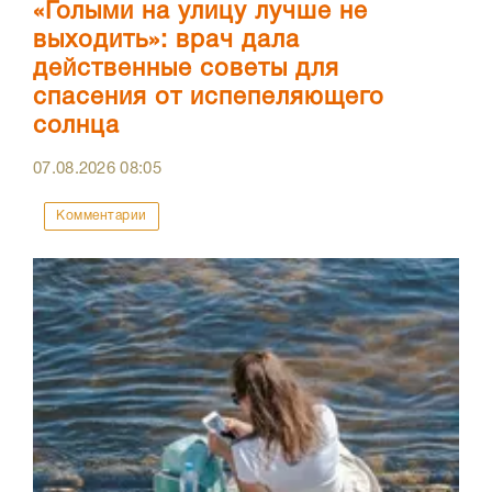
«Голыми на улицу лучше не
выходить»: врач дала
действенные советы для
спасения от испепеляющего
солнца
07.08.2026
08:05
Комментарии