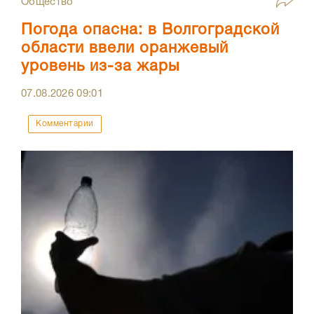
Общество
Погода опасна: в Волгоградской
области ввели оранжевый
уровень из-за жары
07.08.2026
09:01
Комментарии