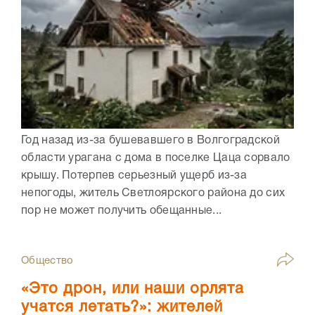
Год назад из-за бушевавшего в Волгоградской
области урагана с дома в поселке Цаца сорвало
крышу. Потерпев серьезный ущерб из-за
непогоды, житель Светлоярского района до сих
пор не может получить обещанные...
Общество
«Это дрон, или наши орлята
учатся летать?»: жителей