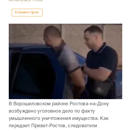
05.08.2026
14:52
Комментарии
В Ворошиловском районе Ростова-на-Дону
возбуждено уголовное дело по факту
умышленного уничтожения имущества. Как
передает Привет-Ростов, следователи