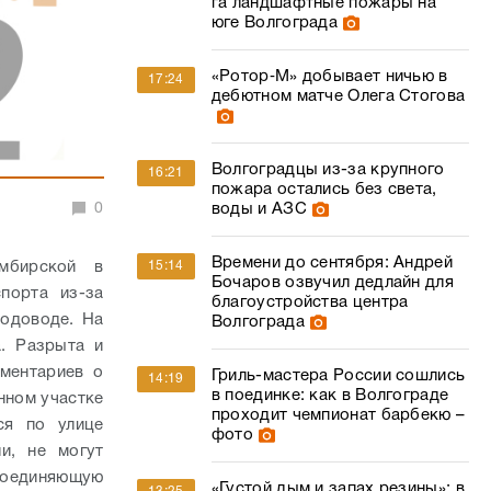
га ландшафтные пожары на
юге Волгограда
«Ротор‑М» добывает ничью в
17:24
дебютном матче Олега Стогова
Волгоградцы из-за крупного
16:21
пожара остались без света,
0
воды и АЗС
Времени до сентября: Андрей
мбирской в
15:14
Бочаров озвучил дедлайн для
порта из-за
благоустройства центра
водоводе. На
Волгограда
а. Разрыта и
ментариев о
Гриль-мастера России сошлись
14:19
в поединке: как в Волгограде
нном участке
проходит чемпионат барбекю –
ся по улице
фото
и, не могут
оединяющую
«Густой дым и запах резины»: в