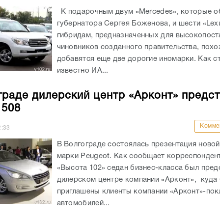
К подарочным двум «Мercedes», которые 
губернатора Сергея Боженова, и шести «Lex
гибридам, предназначенных для высокопос
чиновников созданного правительства, похо
добавятся еще две дорогие иномарки. Как с
известно ИА...
граде дилерский центр «Арконт» предс
 508
Комме
2:33
В Волгограде состоялась презентация ново
марки Peugeot. Как сообщает корреспонден
«Высота 102» седан бизнес-класса был пред
дилерском центре компании «Арконт», куда
приглашены клиенты компании «Арконт»-пок
автомобилей...