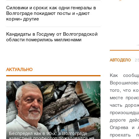
Силовики и сроки: как одни генералы в
Волгограде покидают посты и «дают
корни» другие
Кандидаты в Госдуму от Волгоградской
области померились миллионами
АВТОДЕЛО
25
АКТУАЛЬНО
Как сообщ
Ворошиловс
того, что к
месте проис
часть дорож
произошедше
дороге дей
Огарева и 
Беспредел как в 90-х: в Волгограде
проехать 
известный профессор пожаловался на