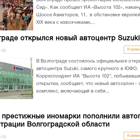
Сид». Как сообщает ИА «Высота 102», накан
Шоссе Авиаторов, 11, в обстановке европе
XIX века с извозчиками,...
граде открылся новый автоцентр Suzuki
Комме
2:05
В Волгограде состоялось официальное откр
автоцентра Suzuki, самого крупного в ЮФО.
Корреспондент ИА "Высота 102", побывавши
открытии, сообщает, что новый автосалон - 
комплекс, включающий в себя...
 престижные иномарки пополнили авто
трации Волгоградской области
Комме
0:33