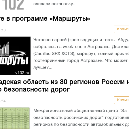
сделали остановку...
е в программе «Маршруты»
Комме
3:13
Четверо парней (трое ведущих и гость- Абду
собрались на week-end в Астрахань. Две кл
(Cadillac SRX &CTS), маршрут, полный прикл
гостеприимный город Астрахань. Что может
лучше?...
адская область из 30 регионов России 
о безопасности дорог
Комме
6:54
Межрегиональный общественный центр "За
безопасность российских дорог" подготовил
регионов по безопасности автомобильных д