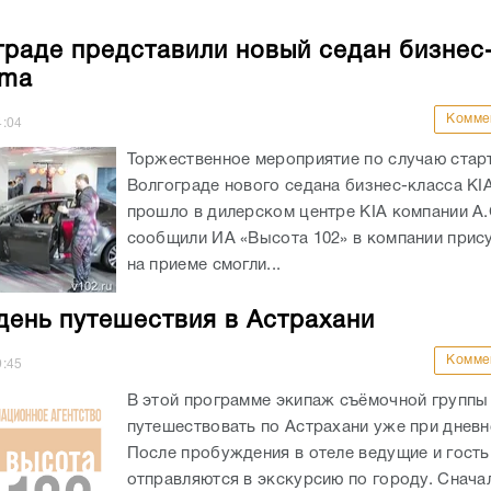
граде представили новый седан бизнес
ima
Комме
4:04
Торжественное мероприятие по случаю стар
Волгограде нового седана бизнес-класса KI
прошло в дилерском центре KIA компании A.
сообщили ИА «Высота 102» в компании прис
на приеме смогли...
день путешествия в Астрахани
Комме
9:45
В этой программе экипаж съёмочной группы
путешествовать по Астрахани уже при дневн
После пробуждения в отеле ведущие и гость
отправляются в экскурсию по городу. Снача