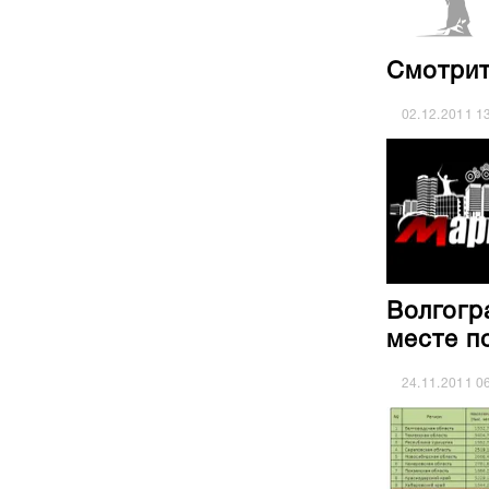
Смотрит
02.12.2011
1
Волгогр
месте п
24.11.2011
0