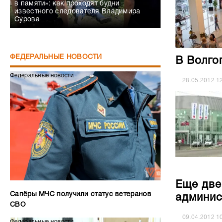
в памяти»: как проходят будни
известного следователя Владимира
Сурова
ФЕДЕРАЛЬНЫЕ НОВОСТИ
В Волго
Федеральные новости
28.05.2012
1
Еще две
Сапёры МЧС получили статус ветеранов
админис
СВО
09.04.2012
1
Федеральные новости