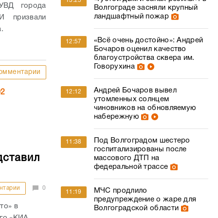
13:25
УВД города
Волгограде засняли крупный
ландшафтный пожар
И призвали
.
«Всё очень достойно»: Андрей
12:57
Бочаров оценил качество
благоустройства сквера им.
Говорухина
омментарии
Андрей Бочаров вывел
02
12:12
утомленных солнцем
чиновников на обновляемую
набережную
Под Волгоградом шестеро
11:38
госпитализированы после
дставил
массового ДТП на
федеральной трассе
нтарии
0
МЧС продлило
11:19
предупреждение о жаре для
то» в
Волгоградской области
ого «КИА