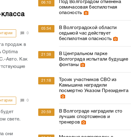
Под Волгоградом отменена
06:10
семичасовая беспилотная
опасность
-класса
В Волгоградской области
05:54
седьмой час действует
нтарии
0
беспилотная опасность
та продаж в
A Optima
В Центральном парке
21:38
C.-Авто. Как
Волгограда испытали будущие
фонтаны
утствующие
Троих участников СВО из
21:18
Камышина наградили
посмертно Указом Президента
нтарии
0
В Волгограде наградили сто
 будет
20:59
лучших спортсменов и
ом свете.
тренеров
ла они