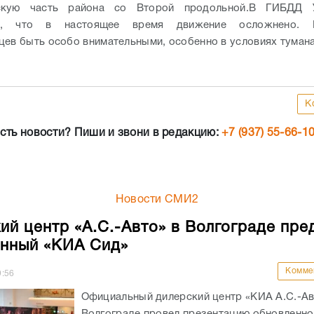
скую часть района со Второй продольной.
В ГИБДД 
ли, что в настоящее время движение осложнено. 
цев быть особо внимательными, особенно в условиях тумана
К
сть новости? Пиши и звони в редакцию:
+7 (937) 55-66-1
Новости СМИ2
ий центр «А.С.-Авто» в Волгограде пре
нный «КИА Сид»
Комме
9:56
Официальный дилерский центр «КИА А.С.-Ав
Волгограде провел презентацию обновленн