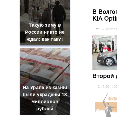
В Волго
KIA Opt
Такую зиму в
21.02.2012
1
России никто не
ждал: как так?!
Второй 
На Урале из казны
13.12.2011
0
были украдены 18
миллионов
рублей