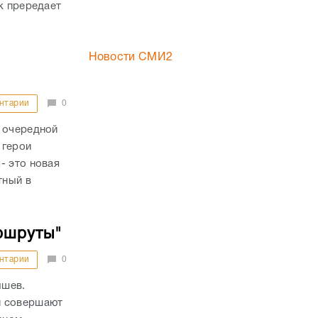
к прередает
Новости СМИ2
нтарии
0
т очередной
 герои
- это новая
тный в
ршруты"
нтарии
0
ышев.
и совершают