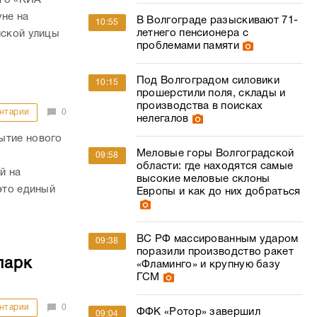
уне на
В Волгограде разыскивают 71-
10:55
летнего пенсионера с
йской улицы
проблемами памяти
Под Волгоградом силовики
10:15
прошерстили поля, склады и
производства в поисках
нтарии
0
нелегалов
ытие нового
Меловые горы Волгоградской
09:58
области: где находятся самые
й на
высокие меловые склоны
это единый
Европы и как до них добраться
ВС РФ массированным ударом
09:38
поразили производство ракет
парк
«Фламинго» и крупную базу
ГСМ
нтарии
0
ФФК «Ротор» завершил
09:04