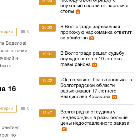
Молодую волгоградку с
20:24
опухолью спасли от паралича
стопы
В Волгограде зарезавшая
20:03
нтарии
0
прохожую наркоманка ответит
за убийство
ла Беделов)
ассные тачки
В Волгограде решат судьбу
19:31
ючений и
осужденного на 10 лет экс-
главы района
 быть
«Он не может без взрослых»: в
19:22
Волгоградской области
на 16
разыскивают 17-летнего
Владислава Косакова
нтарии
0
Волгоградка отсудила у
18:47
«Яндекс.Еды» в разы больше
цены недоставленного заказа
 рейтинг
орог по