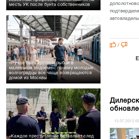
дополотнов
месть УК после бунта собственников
подтверди
автовладель
/
Е
«Лучше быть крупной рыбой в
маленьком водоеме»: почему молодые
волгоградцы все чаще возвращаются
домой из Москвы
Дилерск
обновле
13.07.2012
0
«Каждое преступление оставляет след