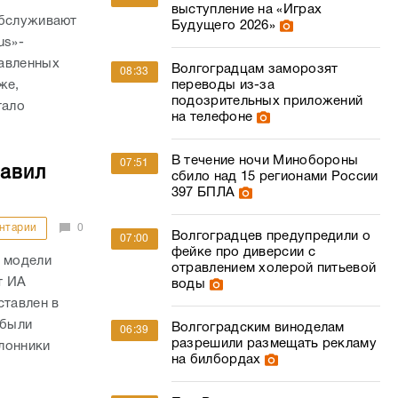
выступление на «Играх
обслуживают
Будущего 2026»
us»-
тавленных
Волгоградцам заморозят
08:33
же,
переводы из-за
подозрительных приложений
тало
на телефоне
В течение ночи Минобороны
07:51
тавил
сбило над 15 регионами России
397 БПЛА
нтарии
0
Волгоградцев предупредили о
07:00
фейке про диверсии с
й модели
отравлением холерой питьевой
т ИА
воды
ставлен в
 были
Волгоградским виноделам
06:39
разрешили размещать рекламу
лонники
на билбордах