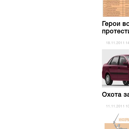
Герои в
протест
18.11.2011
1
Охота з
11.11.2011
1