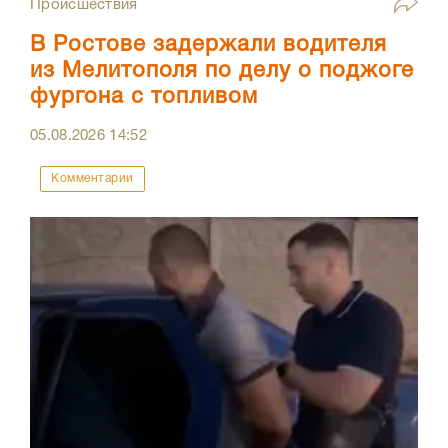
Происшествия
В Ростове задержали водителя
из Мелитополя по делу о поджоге
фургона с топливом
05.08.2026
14:52
Комментарии