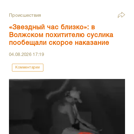
Происшествия
«Звездный час близко»: в
Волжском похитителю суслика
пообещали скорое наказание
04.08.2026
17:19
Комментарии