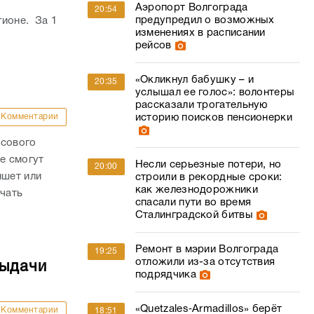
Аэропорт Волгограда
20:54
предупредил о возможных
гионе. За 1
изменениях в расписании
рейсов
«Окликнул бабушку – и
20:35
услышал ее голос»: волонтеры
рассказали трогательную
Комментарии
историю поисков пенсионерки
осового
е смогут
Несли серьезные потери, но
20:00
ншет или
строили в рекордные сроки:
как железнодорожники
ачать
спасали пути во время
Сталинградской битвы
Ремонт в мэрии Волгограда
19:25
отложили из-за отсутствия
выдачи
подрядчика
«Quetzales‑Armadillos» берёт
Комментарии
18:51