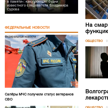
в памяти»: как проходят будни
известного следователя Владимира
Сурова
На смар
ФЕДЕРАЛЬНЫЕ НОВОСТИ
функци
Федеральные новости
ОБЩЕСТВО
0
Волгогр
Сапёры МЧС получили статус ветеранов
лекарст
СВО
ОБЩЕСТВО
0
Федеральные новости