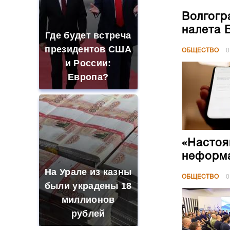
Волгогр
налета 
Где будет встреча
президентов США
ОБЩЕСТВО
0
и России:
Европа?
«Настоя
неформа
На Урале из казны
ОБЩЕСТВО
0
были украдены 18
миллионов
рублей