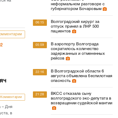
тся на
неформальном разговоре с
губернатором Бочаровым
Волгоградский хирург за
06:15
отпуск принял в ЛНР 500
пациентов
омментарии
В аэропорту Волгограда
02
05:59
сократилось количество
задержанных и отмененных
рейсов
В Волгоградской области 6
22:16
августа объявлена беспилотная
сяч
опасность
ВКСС отказала сыну
21:28
Комментарии
волгоградского экс-депутата в
возвращении судейской мантии
 – Дня
ста, в