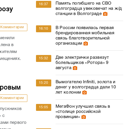
Память погибшего на СВО
16:37
розу
волгоградца увековечат на ж/д
станции в Волгограде
Комментарии
В России появилась первая
16:10
брендированная мобильная
тменили
связь благотворительной
организации
лена в
 жителям
Две электрички развезут
мещениях.
15:32
болельщиков «Ротора» 9
августа
Вымогателю Infiniti, золота и
15:20
аровым
денег у волгоградца дали 10
лет колонии
Комментарии
МегаФон улучшил связь в
15:05
ыпускников
«столице российской
» с
провинции»
ками первого