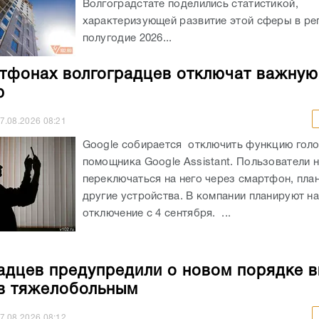
Волгоградстате поделились статистикой,
характеризующей развитие этой сферы в ре
полугодие 2026...
тфонах волгоградцев отключат важную
ю
7.08.2026
08:21
Google собирается отключить функцию гол
помощника Google Assistant. Пользователи н
переключаться на него через смартфон, пла
другие устройства. В компании планируют н
отключение с 4 сентября. ...
адцев предупредили о новом порядке 
в тяжелобольным
7.08.2026
08:12