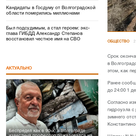
Кандидаты в Госдуму от Волгоградской
области померились миллионами
Был подсудимым, а стал героем: экс-
глава ГИБДД Александр Степанов
восстановил честное имя на СВО
ОБЩЕСТВО
2
Срок оконча
в Волгоградс
АКТУАЛЬНО
этом, как п
Ранее сообщ
до 24:00 1 д
Согласно из
гидроузла с
зимнего отс
Константино
Беспредел как в 90-х: в Волгограде
известный профессор пожаловался на