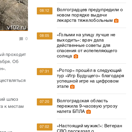
Волгоградцев предупредили о
08:12
новом порядке выдачи
лекарств тяжелобольным
«Голыми на улицу лучше не
08:05
0
выходить»: врач дала
действенные советы для
спасения от испепеляющего
ый проходит
солнца
кабря. Об
н».
«Ротор» прошёл в следующий
07:31
тур «Игр Будущего» благодаря
ществляться
успешной игре на цифровом
этапе
кий шлюз
Волгоградская область
07:20
пережила 9-часовую угрозу
та к местам
налета БПЛА
«Настоящий мужик!»: Ветеран
07:02
СВО рассказал о