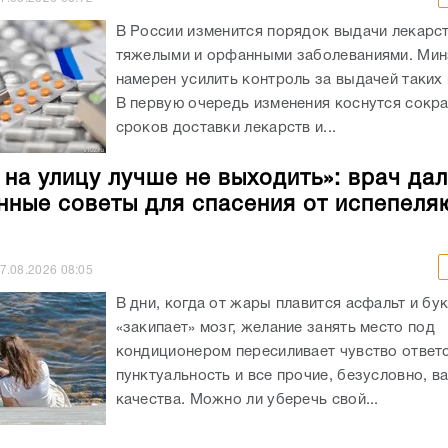
В России изменится порядок выдачи лекарст
тяжелыми и орфанными заболеваниями. Ми
намерен усилить контроль за выдачей таких
В первую очередь изменения коснутся сокр
сроков доставки лекарств и...
 на улицу лучше не выходить»: врач да
нные советы для спасения от испепел
7.08.2026
08:05
В дни, когда от жары плавится асфальт и бу
«закипает» мозг, желание занять место под
кондиционером пересиливает чувство ответс
пунктуальность и все прочие, безусловно, 
качества. Можно ли уберечь свой...