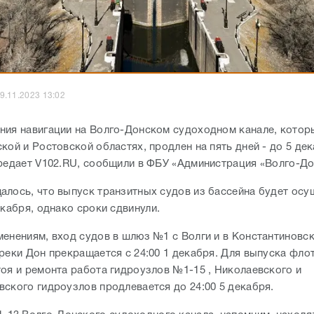
9.11.2023 13:02
ния навигации на Волго-Донском судоходном канале, котор
кой и Ростовской областях, продлен на пять дней - до 5 де
ередает V102.RU, сообщили в ФБУ «Администрация «Волго-До
алось, что выпуск транзитных судов из бассейна будет осу
екабря, однако сроки сдвинули.
менениям, вход судов в шлюз №1 с Волги и в Константиновс
 реки Дон прекращается с 24:00 1 декабря. Для выпуска фло
тоя и ремонта работа гидроузлов №1-15 , Николаевского и
вского гидроузлов продлевается до 24:00 5 декабря.