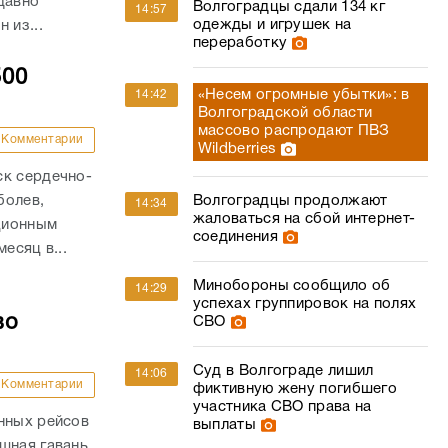
давно
Волгоградцы сдали 134 кг
14:57
одежды и игрушек на
 из...
переработку
500
«Несем огромные убытки»: в
14:42
Волгоградской области
массово распродают ПВЗ
Комментарии
Wildberries
ск сердечно-
болев,
Волгоградцы продолжают
14:34
жаловаться на сбой интернет-
ационным
соединения
есяц в...
Минобороны сообщило об
14:29
успехах группировок на полях
во
СВО
Суд в Волгограде лишил
14:06
Комментарии
фиктивную жену погибшего
участника СВО права на
нных рейсов
выплаты
шная гавань