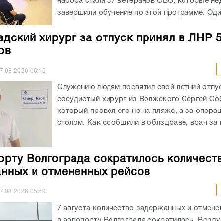
набора стали 37 ветеранов СВО, которые не
завершили обучение по этой программе. Один
адский хирург за отпуск принял в ЛНР 
ов
7.08.2026
06:15
Служению людям посвятил свой летний отпу
сосудистый хирург из Волжского Сергей Со
который провел его не на пляже, а за опер
столом. Как сообщили в облздраве, врач за м
орту Волгограда сократилось количест
нных и отмененных рейсов
7.08.2026
05:59
7 августа количество задержанных и отмене
в аэропорту Волгограда сократилось. Возду