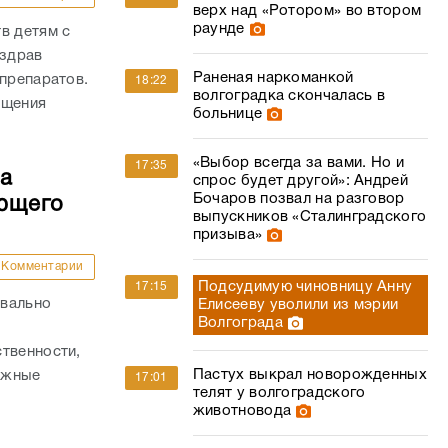
верх над «Ротором» во втором
раунде
в детям с
нздрав
Раненая наркоманкой
 препаратов.
18:22
волгоградка скончалась в
ащения
больнице
«Выбор всегда за вами. Но и
17:35
ла
спрос будет другой»: Андрей
Бочаров позвал на разговор
яющего
выпускников «Сталинградского
призыва»
Комментарии
Подсудимую чиновницу Анну
17:15
квально
Елисееву уволили из мэрии
Волгограда
твенности,
Пастух выкрал новорожденных
важные
17:01
телят у волгоградского
животновода