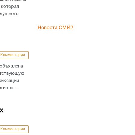
 которая
здушного
Новости СМИ2
Комментарии
 объявлена
етствующую
фиксации
гиона. -
х
Комментарии