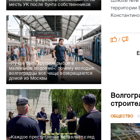
Шлюзы №№1-1
месть УК после бунта собственников
территории 
Константино
/
Е
«Лучше быть крупной рыбой в
маленьком водоеме»: почему молодые
волгоградцы все чаще возвращаются
домой из Москвы
Волгогр
строите
ОБЩЕСТВО
0
«Каждое преступление оставляет след