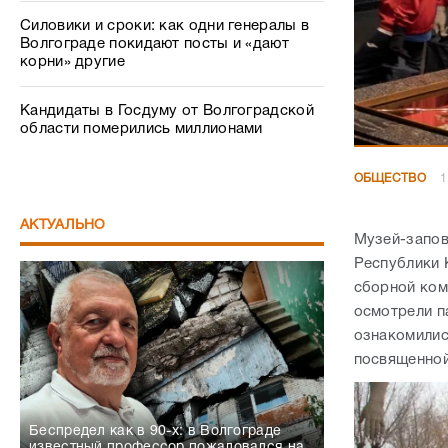
Силовики и сроки: как одни генералы в
Волгограде покидают посты и «дают
корни» другие
Кандидаты в Госдуму от Волгоградской
области померились миллионами
ОБЩЕСТВО
1
АКТУАЛЬНО
Музей-запов
Республики 
сборной ком
осмотрели п
ознакомилис
посвященной
Беспредел как в 90-х: в Волгограде
известный профессор пожаловался на