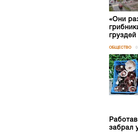
«Они ра
грибник
груздей
ОБЩЕСТВО
0
Работав
забрал 