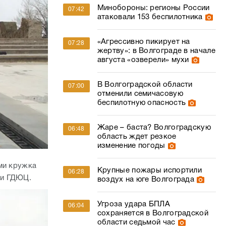
Минобороны: регионы России
07:42
атаковали 153 беспилотника
«Агрессивно пикирует на
07:28
жертву»: в Волгограде в начале
августа «озверели» мухи
В Волгоградской области
07:00
отменили семичасовую
беспилотную опасность
Жаре – баста? Волгоградскую
06:48
область ждет резкое
изменение погоды
ми кружка
Крупные пожары испортили
06:28
ри ГДЮЦ.
воздух на юге Волгограда
Угроза удара БПЛА
06:04
сохраняется в Волгоградской
области седьмой час