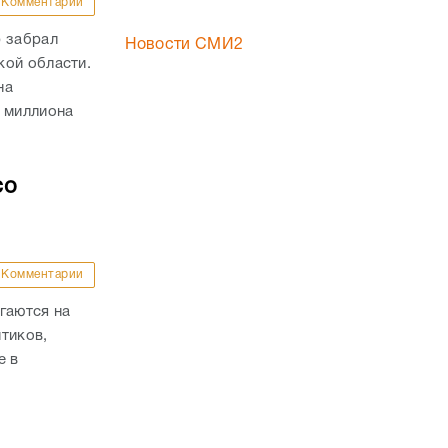
Комментарии
р забрал
Новости СМИ2
кой области.
на
й миллиона
со
Комментарии
гаются на
тиков,
е в