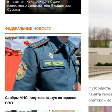
в памяти»: как проходят будни
известного следователя Владимира
Сурова
ФЕДЕРАЛЬНЫЕ НОВОСТИ
Федеральные новости
Футболисты 
память геро
Сапёры МЧС получили статус ветеранов
братской мо
СВО
Федеральные новости