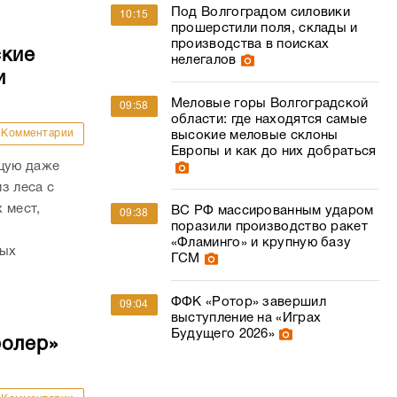
Под Волгоградом силовики
10:15
прошерстили поля, склады и
производства в поисках
ские
нелегалов
и
Меловые горы Волгоградской
09:58
области: где находятся самые
Комментарии
высокие меловые склоны
Европы и как до них добраться
ящую даже
з леса с
 мест,
ВС РФ массированным ударом
09:38
поразили производство ракет
«Фламинго» и крупную базу
рых
ГСМ
ФФК «Ротор» завершил
09:04
выступление на «Играх
Будущего 2026»
ролер»