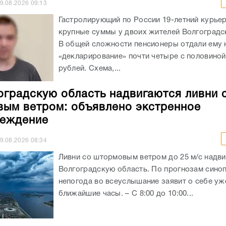
9.08.2026
09:13
Гастролирующий по России 19-летний курье
крупные суммы у двоих жителей Волгоградс
В общей сложности пенсионеры отдали ему 
«декларирование» почти четыре с половино
рублей. Схема,...
оградскую область надвигаются ливни 
ым ветром: объявлено экстренное
реждение
9.08.2026
08:34
Ливни со штормовым ветром до 25 м/с надви
Волгоградскую область. По прогнозам синоп
непогода во всеуслышание заявит о себе уж
ближайшие часы. – С 8:00 до 10:00...