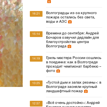
Волгоградцы из-за крупного
16:21
пожара остались без света,
воды и АЗС
Времени до сентября: Андрей
15:14
Бочаров озвучил дедлайн для
благоустройства центра
Волгограда
Гриль-мастера России сошлись
14:19
в поединке: как в Волгограде
проходит чемпионат барбекю –
фото
«Густой дым и запах резины»: в
13:25
Волгограде засняли крупный
ландшафтный пожар
«Всё очень достойно»: Андрей
12:57