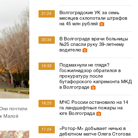
Волгоградские УК за семь
21:24
месяцев схлопотали штрафов
на 45 млн рублей
В Волгограде врачи больницы
20:34
№25 спасли руку 39-летнему
водителю
Подмахнули не глядя?
19:33
Госжилнадзор обратился в
прокуратуру после
бутафорского капремонта МКД
в Волгограде
МЧС России остановило на 14
18:23
га ландшафтные пожары на
Они почтили
юге Волгограда
 к Малой
«Ротор‑М» добывает ничью в
17:24
дебютном матче Олега Стогова