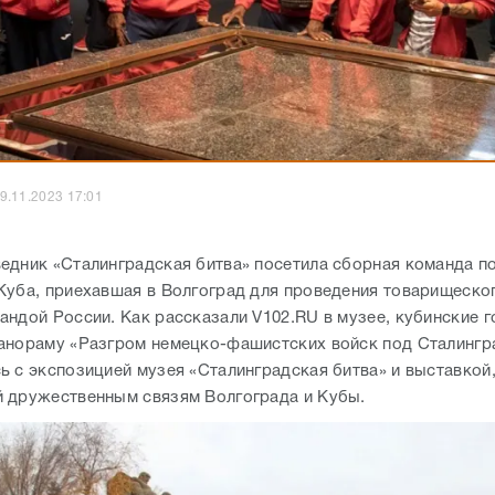
9.11.2023 17:01
едник «Сталинградская битва» посетила сборная команда п
Куба, приехавшая в Волгоград для проведения товарищеског
андой России. Как рассказали V102.RU в музее, кубинские г
анораму «Разгром немецко-фашистских войск под Сталингр
ь с экспозицией музея «Сталинградская битва» и выставкой
 дружественным связям Волгограда и Кубы.