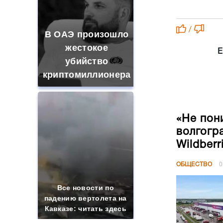
/
В ОАЭ произошло
жестокое
Е
убийство
криптомиллионера
«Не пон
волгогр
Wildberr
ОБЩЕСТВО
0
Все новости по
падению вертолета на
Кавказе: читать здесь