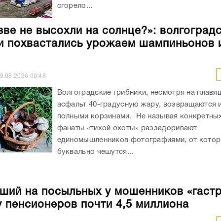
сгорело...
зве не высохли на солнце?»: волгоград
и похвастались урожаем шампиньонов 
9.08.2026
09:48
Волгоградские грибники, несмотря на плав
асфальт 40-градусную жару, возвращаются и
полными корзинами. Не называя конкретных
фанаты «тихой охоты» раззадоривают
единомышленников фотографиями, от кото
буквально чешутся...
ший на посыльных у мошенников «гаст
у пенсионеров почти 4,5 миллиона