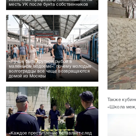
месть УК после бунта собственников
«Лучше быть крупной рыбой в
маленьком водоеме»: почему молодые
волгоградцы все чаще возвращаются
домой из Москвы
Также кубин
«Школа межд
«Каждое преступление оставляет след