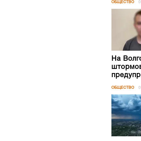
ОБЩЕСТВО
0
На Волг
штормов
предуп
ОБЩЕСТВО
0