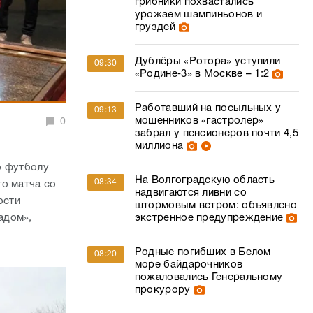
грибники похвастались
урожаем шампиньонов и
груздей
Дублёры «Ротора» уступили
09:30
«Родине‑3» в Москве – 1:2
Работавший на посыльных у
09:13
мошенников «гастролер»
0
забрал у пенсионеров почти 4,5
миллиона
о футболу
На Волгоградскую область
08:34
о матча со
надвигаются ливни со
ости
штормовым ветром: объявлено
экстренное предупреждение
адом»,
,
Родные погибших в Белом
08:20
море байдарочников
пожаловались Генеральному
прокурору