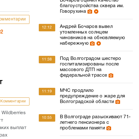
Бочаров оценил качество
благоустройства сквера им.
Говорухина
омментарии
Андрей Бочаров вывел
12:12
утомленных солнцем
02
чиновников на обновляемую
набережную
Под Волгоградом шестеро
11:38
госпитализированы после
массового ДТП на
федеральной трассе
т
МЧС продлило
11:19
предупреждение о жаре для
Волгоградской области
Комментарии
Wildberries
В Волгограде разыскивают 71-
10:55
ут
летнего пенсионера с
аких выплат
проблемами памяти
трах