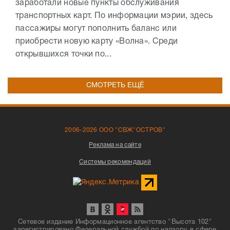
заработали новые пункты обслуживания
транспортных карт. По информации мэрии, здесь
пассажиры могут пополнить баланс или
приобрести новую карту «Волна». Среди
открывшихся точки по...
СМОТРЕТЬ ЕЩЁ
2006-2026 ООО "СВЖ"ОСТРОВ"
Реклама на сайте
Системы рекомендаций
Сетевое издание Информационное агентство "Высота 102"