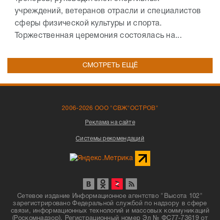
учреждений, ветеранов отрасли и специалистов
сферы физической культуры и спорта.
Торжественная церемония состоялась на...
СМОТРЕТЬ ЕЩЁ
2006-2026 ООО "СВЖ"ОСТРОВ"
Реклама на сайте
Системы рекомендаций
Сетевое издание Информационное агентство "Высота 102"
зарегистрировано Федеральной службой по надзору в сфере
связи, информационных технологий и массовых коммуникаций
(Роскомнадзор). Регистрационный номер Эл № ФС77-73619 от