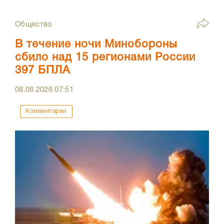
Общество
В течение ночи Минобороны
сбило над 15 регионами России
397 БПЛА
08.08.2026
07:51
Комментарии