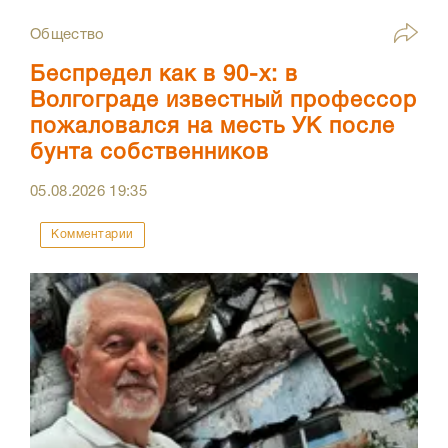
Общество
Беспредел как в 90-х: в
Волгограде известный профессор
пожаловался на месть УК после
бунта собственников
05.08.2026
19:35
Комментарии