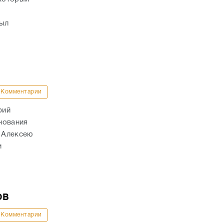
был
Комментарии
рий
нования
. Алексею
и
ов
Комментарии