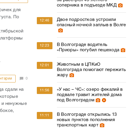
за расстрел 45-летнего
соперника в подъезде МКД
ричек для
густа. По
Двое подростков устроили
12:46
,
опасный ночной заплыв в Волге
ктябрьской
 платформы
В Волгограде водитель
12:23
«Приоры» погубил пешехода
а
Животным в ЦПКиО
12:01
Волгограда помогают пережить
жару
нтарии
0
а сдали на
«У нас – ЧС»: озеро фекалий в
11:56
подвале травит жителей дома
 которые
под Волгоградом
у и ненужные
боксе,
В Волгограде открылись 13
11:11
новых пунктов пополнения
транспортных карт