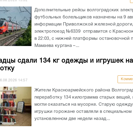
6.08.2026
15:32
Дополнительные рейсы волгоградских элект
футбольных болельщиков назначены на 9 ав
информации Приволжской железной дороги
электропоезд №6339 отправится с Красноо
в 22:03, с нижней платформы остановочной
Мамаева кургана –...
адцы сдали 134 кг одежды и игрушек н
отку
Комме
6.08.2026
14:57
Жители Красноармейского района Волгоград
переработку 134 килограмма старых вещей,
могли оказаться на мусорке. Старую одежд
игрушки горожане оставляли в специальном 
установленном две недели назад...