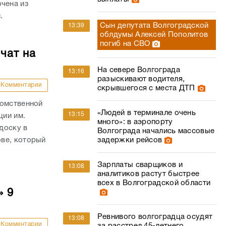
ючена из
.
Сын депутата Волгоградской
13:39
облдумы Алексей Пополитов
погиб на СВО
чат на
На севере Волгограда
13:16
разыскивают водителя,
Комментарии
скрывшегося с места ДТП
домственной
«Людей в терминале очень
13:15
ции им.
много»: в аэропорту
доску в
Волгограда начались массовые
ве, который
задержки рейсов
Зарплаты сварщиков и
13:08
аналитиков растут быстрее
всех в Волгоградской области
» 9
Ревнивого волгоградца осудят
13:08
Комментарии