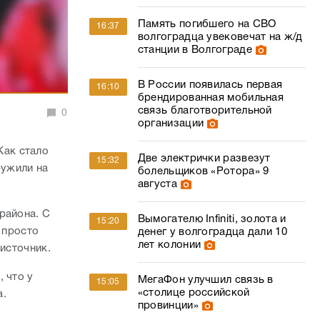
Память погибшего на СВО
16:37
волгоградца увековечат на ж/д
станции в Волгограде
В России появилась первая
16:10
брендированная мобильная
связь благотворительной
0
организации
Как стало
Две электрички развезут
15:32
ружили на
болельщиков «Ротора» 9
августа
района. С
Вымогателю Infiniti, золота и
15:20
 просто
денег у волгоградца дали 10
лет колонии
 источник.
 что у
МегаФон улучшил связь в
15:05
«столице российской
а.
провинции»