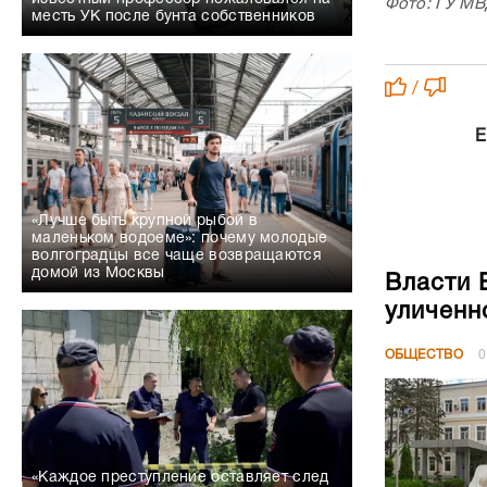
Фото: ГУ МВ
месть УК после бунта собственников
/
Е
«Лучше быть крупной рыбой в
маленьком водоеме»: почему молодые
волгоградцы все чаще возвращаются
домой из Москвы
Власти 
уличенн
ОБЩЕСТВО
0
«Каждое преступление оставляет след