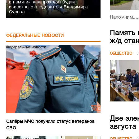
в памяти»: как проходят будни
известного следователя Владимира
Сурова
Напомним,...
Память 
ФЕДЕРАЛЬНЫЕ НОВОСТИ
ж/д ста
Федеральные новости
ОБЩЕСТВО
0
Две эле
Сапёры МЧС получили статус ветеранов
августа
СВО
Федеральные новости