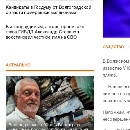
Кандидаты в Госдуму от Волгоградской
области померились миллионами
Был подсудимым, а стал героем: экс-
глава ГИБДД Александр Степанов
восстановил честное имя на СВО
ОБЩЕСТВО
0
В Волжском 
АКТУАЛЬНО
известно V1
пляже.
— Нашли его
ним все в по
пошел погул
Напомним, ч
несовершенн
Беспредел как в 90-х: в Волгограде
известный профессор пожаловался на