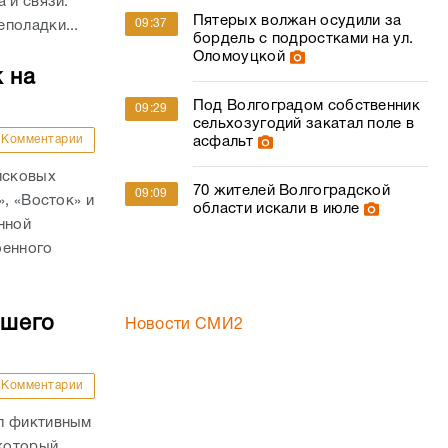
а и связи.
Пятерых волжан осудили за
09:37
поладки...
бордель с подростками на ул.
Оломоуцкой
 на
Под Волгоградом собственник
09:29
сельхозугодий закатал поле в
Комментарии
асфальт
йсковых
70 жителей Волгоградской
09:09
», «Восток» и
области искали в июле
нной
оенного
бшего
Новости СМИ2
Комментарии
ал фиктивным
 который