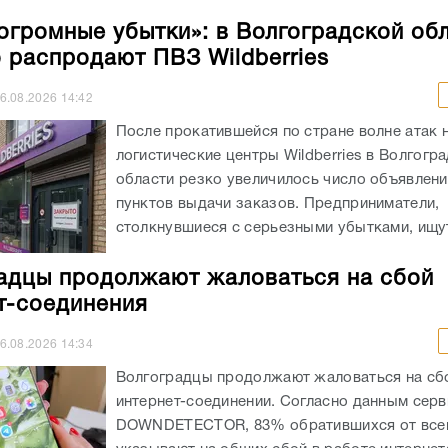
огромные убытки»: в Волгоградской об
 распродают ПВЗ Wildberries
6.08.2026
14:42
После прокатившейся по стране волне атак 
логистические центры Wildberries в Волгогр
области резко увеличилось число объявлен
пунктов выдачи заказов. Предприниматели,
столкнувшиеся с серьезными убытками, ищут
адцы продолжают жаловаться на сбой
т-соединения
6.08.2026
14:34
Волгоградцы продолжают жаловаться на сб
интернет-соединении. Согласно данным серв
DOWNDETECTOR, 83% обратившихся от всег