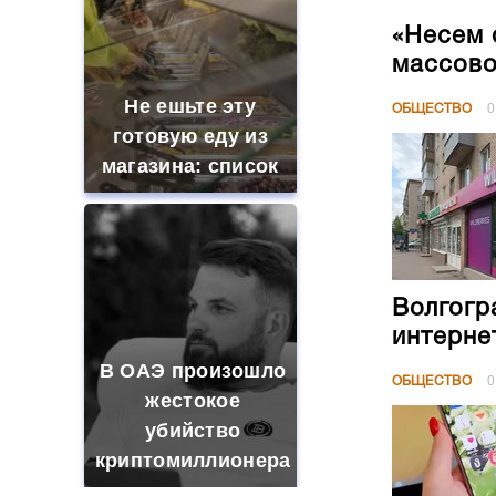
«Несем 
массово
Не ешьте эту
ОБЩЕСТВО
0
готовую еду из
магазина: список
Волгогр
интерне
В ОАЭ произошло
ОБЩЕСТВО
0
жестокое
убийство
криптомиллионера