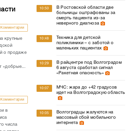
В Ростовской области две
ласти
10:50
больницы оштрафованы за
смерть пациента из-за
неверного диагноза
Комментарии
Техника для детской
на крупные
10:48
поликлиники – с заботой о
адской
маленьких пациентах
ий о продаже
В райцентре под Волгоградом
10:29
 «добрые...
6 августа сработал сигнал
«Ракетная опасность»
МЧС: жара до +42 градусов
10:07
идет на Волгоградскую область
Комментарии
ои в
Волгоградцы жалуются на
10:05
иса
массовый сбой мобильного
интернета
о числа