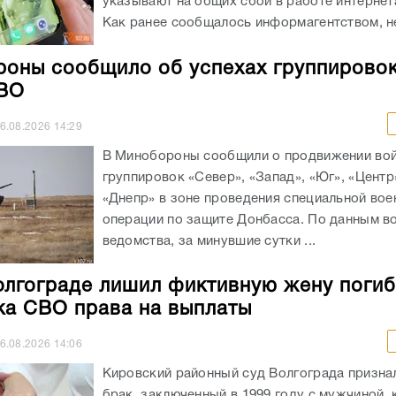
указывают на общих сбой в работе интернет
Как ранее сообщалось информагентством, не
оны сообщило об успехах группировок
СВО
6.08.2026
14:29
В Минобороны сообщили о продвижении во
группировок «Север», «Запад», «Юг», «Центр
«Днепр» в зоне проведения специальной вое
операции по защите Донбасса. По данным в
ведомства, за минувшие сутки ...
олгограде лишил фиктивную жену поги
ка СВО права на выплаты
6.08.2026
14:06
Кировский районный суд Волгограда призн
брак, заключенный в 1999 году с мужчиной,