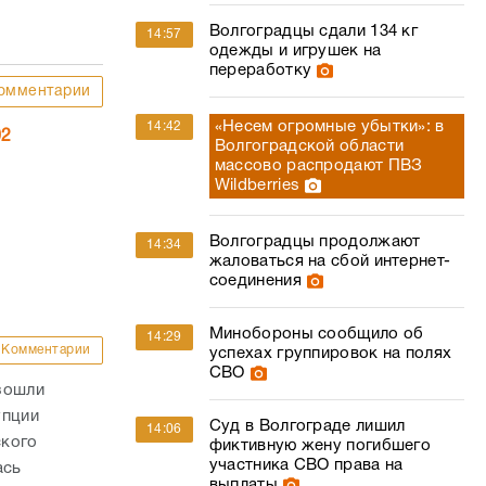
Волгоградцы сдали 134 кг
14:57
одежды и игрушек на
переработку
омментарии
«Несем огромные убытки»: в
14:42
02
Волгоградской области
массово распродают ПВЗ
Wildberries
Волгоградцы продолжают
14:34
жаловаться на сбой интернет-
соединения
Минобороны сообщило об
14:29
Комментарии
успехах группировок на полях
СВО
зошли
упции
Суд в Волгограде лишил
14:06
ского
фиктивную жену погибшего
участника СВО права на
ась
выплаты