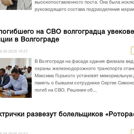
высокопоставленного поста. Она была искл
руководящего состава подразделения мэрии
погибшего на СВО волгоградца увекове
нции в Волгограде
6.08.2026
16:37
В Волгограде на фасаде здания филиала ве
охраны железнодорожного транспорта стан
Максима Горького установят мемориальную 
память о бывшем сотруднике Сергее Симоно
погиб на СВО. Решение об...
ктрички развезут болельщиков «Ротора