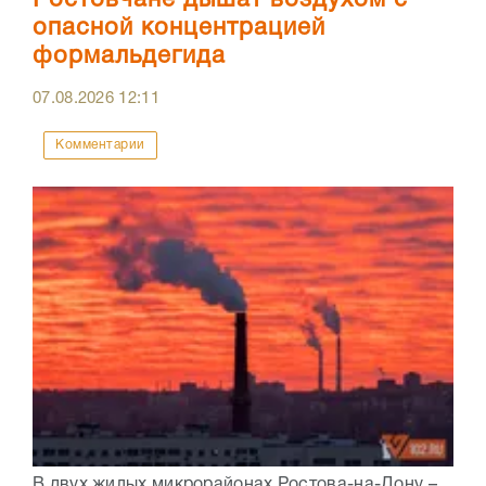
Ростовчане дышат воздухом с
опасной концентрацией
формальдегида
07.08.2026
12:11
Комментарии
В двух жилых микрорайонах Ростова-на-Дону –