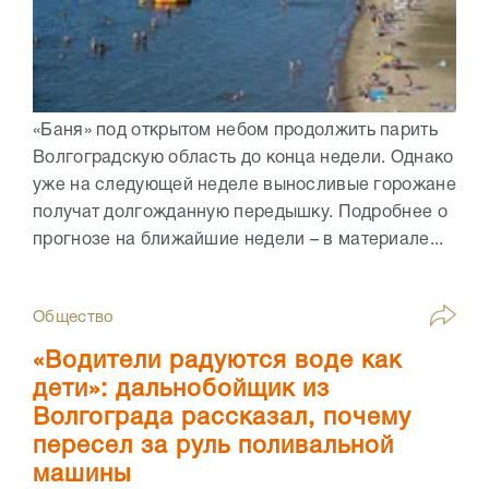
«Баня» под открытом небом продолжить парить
Волгоградскую область до конца недели. Однако
уже на следующей неделе выносливые горожане
получат долгожданную передышку. Подробнее о
прогнозе на ближайшие недели – в материале...
Общество
«Водители радуются воде как
дети»: дальнобойщик из
Волгограда рассказал, почему
пересел за руль поливальной
машины