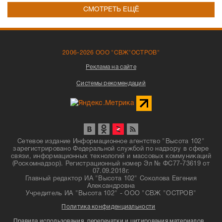
СМОТРЕТЬ ЕЩЁ
2006-2026 ООО "СВЖ"ОСТРОВ"
Реклама на сайте
Системы рекомендаций
Сетевое издание Информационное агентство "Высота 102"
зарегистрировано Федеральной службой по надзору в сфере
связи, информационных технологий и массовых коммуникаций
(Роскомнадзор). Регистрационный номер Эл № ФС77-73619 от
07.09.2018г.
Главный редактор ИА "Высота 102" Соколова Евгения
Александровна
Учредитель ИА "Высота 102" - ООО "СВЖ "ОСТРОВ"
Политика конфиденциальности
Правила использования, перепечатки и цитирования материалов