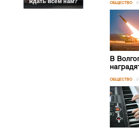
ждать всем нам?
ОБЩЕСТВО
0
В Волго
наградя
ОБЩЕСТВО
0