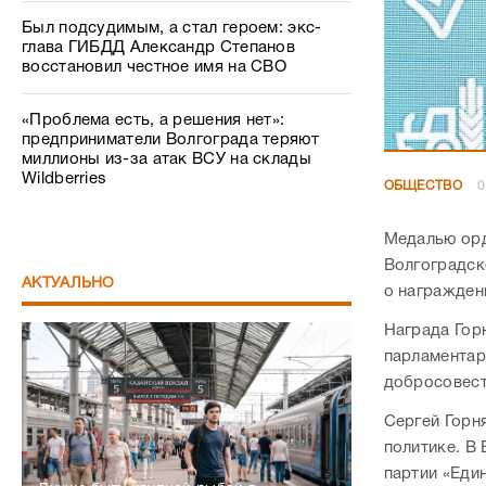
Был подсудимым, а стал героем: экс-
глава ГИБДД Александр Степанов
восстановил честное имя на СВО
«Проблема есть, а решения нет»:
предприниматели Волгограда теряют
миллионы из-за атак ВСУ на склады
Wildberries
ОБЩЕСТВО
0
Медалью орд
Волгоградск
АКТУАЛЬНО
о награжден
Награда Гор
парламентар
добросовест
Сергей Горн
политике. В
партии «Еди