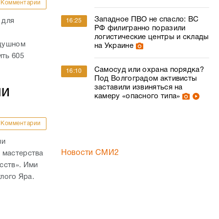
Комментарии
Западное ПВО не спасло: ВС
 для
16:25
РФ филигранно поразили
логистические центры и склады
здушном
на Украине
ить 605
Самосуд или охрана порядка?
16:10
Под Волгоградом активисты
заставили извиняться на
ШИ
камеру «опасного типа»
Комментарии
ли
Новости СМИ2
 мастерства
сств». Ими
тлого Яра.
е