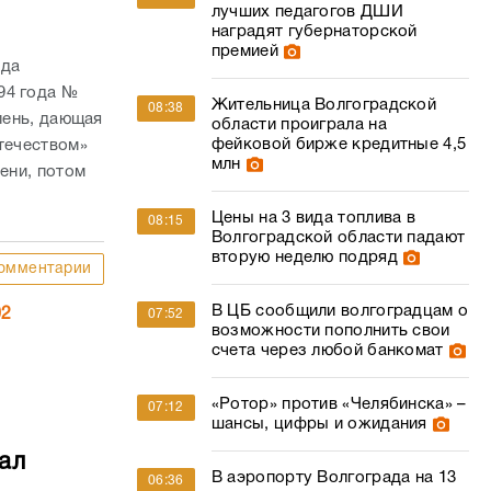
лучших педагогов ДШИ
наградят губернаторской
премией
ада
94 года №
Жительница Волгоградской
08:38
пень, дающая
области проиграла на
фейковой бирже кредитные 4,5
течеством»
млн
ени, потом
Цены на 3 вида топлива в
08:15
Волгоградской области падают
вторую неделю подряд
омментарии
В ЦБ сообщили волгоградцам о
02
07:52
возможности пополнить свои
счета через любой банкомат
«Ротор» против «Челябинска» –
07:12
шансы, цифры и ожидания
ал
В аэропорту Волгограда на 13
06:36