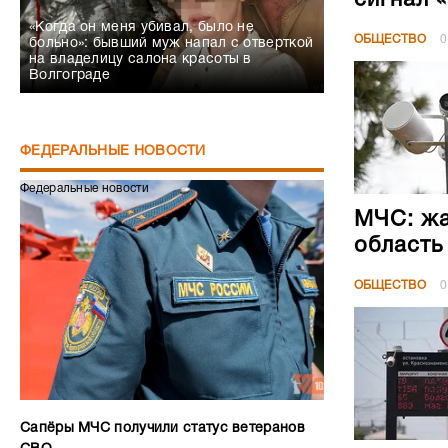
сигнал 
«Когда он меня убивал, было не
ОБЩЕСТВО
0
больно»: бывший муж напал с отверткой
на владелицу салона красоты в
Волгограде
ФЕДЕРАЛЬНЫЕ НОВОСТИ
Федеральные новости
МЧС: жа
область
ОБЩЕСТВО
0
Сапёры МЧС получили статус ветеранов