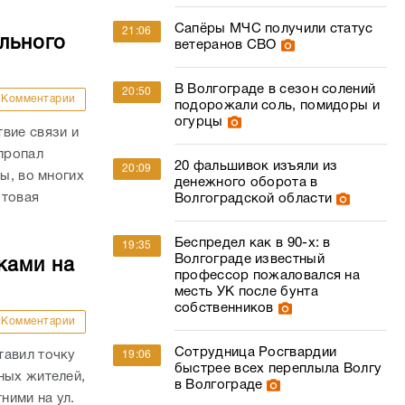
Сапёры МЧС получили статус
21:06
льного
ветеранов СВО
В Волгограде в сезон солений
20:50
Комментарии
подорожали соль, помидоры и
огурцы
вие связи и
 пропал
20 фальшивок изъяли из
20:09
ы, во многих
денежного оборота в
отовая
Волгоградской области
Беспредел как в 90-х: в
19:35
Волгограде известный
ками на
профессор пожаловался на
месть УК после бунта
собственников
Комментарии
Сотрудница Росгвардии
тавил точку
19:06
быстрее всех переплыла Волгу
ных жителей,
в Волгограде
ними на ул.