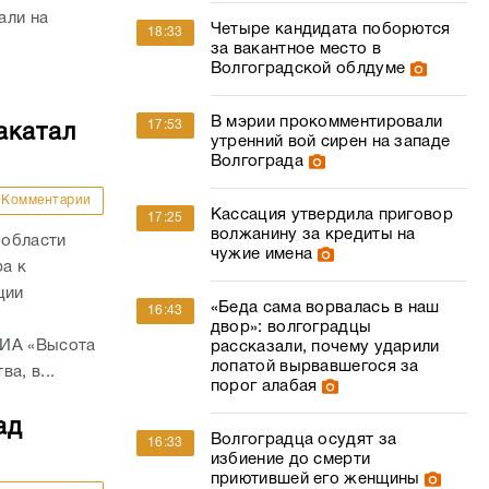
али на
Четыре кандидата поборются
18:33
за вакантное место в
Волгоградской облдуме
В мэрии прокомментировали
17:53
акатал
утренний вой сирен на западе
Волгограда
Комментарии
Кассация утвердила приговор
17:25
волжанину за кредиты на
 области
чужие имена
а к
ции
«Беда сама ворвалась в наш
16:43
двор»: волгоградцы
 ИА «Высота
рассказали, почему ударили
лопатой вырвавшегося за
а, в...
порог алабая
ад
Волгоградца осудят за
16:33
избиение до смерти
приютившей его женщины