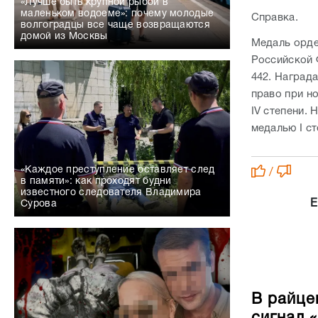
«Лучше быть крупной рыбой в
маленьком водоеме»: почему молодые
Справка.
волгоградцы все чаще возвращаются
домой из Москвы
Медаль орде
Российской 
442. Награда
право при н
IV степени. 
медалью I ст
«Каждое преступление оставляет след
/
в памяти»: как проходят будни
известного следователя Владимира
Е
Сурова
В райце