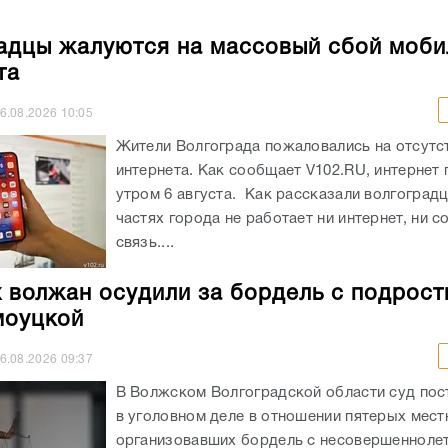
адцы жалуются на массовый сбой моби
та
6.08.2026
10:05
Жители Волгограда пожаловались на отсутст
интернета. Как сообщает V102.RU, интернет
утром 6 августа. Как рассказали волгоградц
частях города не работает ни интернет, ни с
связь....
 волжан осудили за бордель с подрост
моуцкой
6.08.2026
09:37
В Волжском Волгоградской области суд пос
в уголовном деле в отношении пятерых мест
организовавших бордель с несовершеннолет