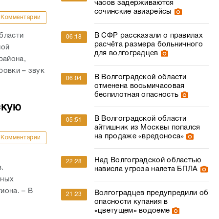
часов задерживаются
сочинские авиарейсы
Комментарии
В СФР рассказали о правилах
бласти
06:18
расчёта размера больничного
ной
для волгоградцев
района,
ровки – звук
В Волгоградской области
06:04
отменена восьмичасовая
беспилотная опасность
скую
В Волгоградской области
05:51
айтишник из Москвы попался
на продаже «вредоноса»
Комментарии
и
Над Волгоградской областью
22:28
.
нависла угроза налета БПЛА
тных
иона. – В
Волгоградцев предупредили об
21:23
опасности купания в
«цветущем» водоеме