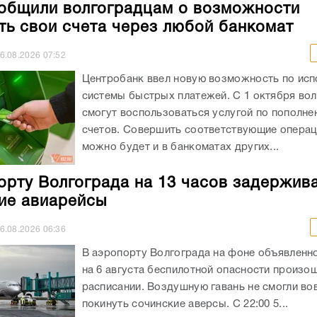
общили волгоградцам о возможности
ть свои счета через любой банкомат
6.08.2026
07:52
Центробанк ввел новую возможность по ис
системы быстрых платежей. С 1 октября во
смогут воспользоваться услугой по пополне
счетов. Совершить соответствующие операц
можно будет и в банкоматах других...
орту Волгограда на 13 часов задержив
ие авиарейсы
6.08.2026
06:36
В аэропорту Волгограда на фоне объявленно
на 6 августа беспилотной опасности произо
расписании. Воздушную гавань не смогли во
покинуть сочинские аверсы. С 22:00 5...