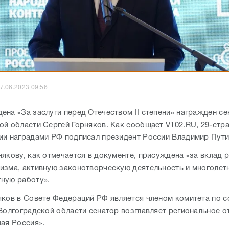
7.06.2023 09:56
ена «За заслуги перед Отечеством II степени» награжден се
ой области Сергей Горняков. Как сообщает V102.RU, 29-стр
ии наградами РФ подписал президент России Владимир Пути
някову, как отмечается в документе, присуждена «за вклад 
изма, активную законотворческую деятельность и многоле
ную работу».
яков в Совете Федераций РФ является членом комитета по 
 Волгоградской области сенатор возглавляет региональное о
ная Россия».