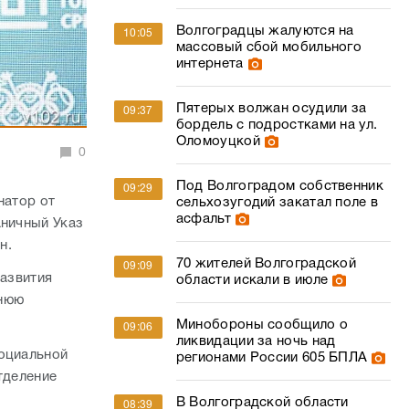
Волгоградцы жалуются на
10:05
массовый сбой мобильного
интернета
Пятерых волжан осудили за
09:37
бордель с подростками на ул.
Оломоуцкой
0
Под Волгоградом собственник
09:29
натор от
сельхозугодий закатал поле в
асфальт
аничный Указ
н.
70 жителей Волгоградской
09:09
развития
области искали в июле
тнюю
Минобороны сообщило о
09:06
ликвидации за ночь над
социальной
регионами России 605 БПЛА
тделение
В Волгоградской области
08:39