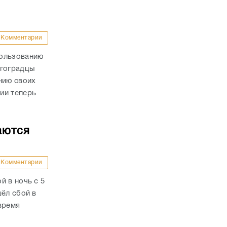
Комментарии
пользованию
лгоградцы
нию своих
ии теперь
аются
Комментарии
й в ночь с 5
шёл сбой в
время