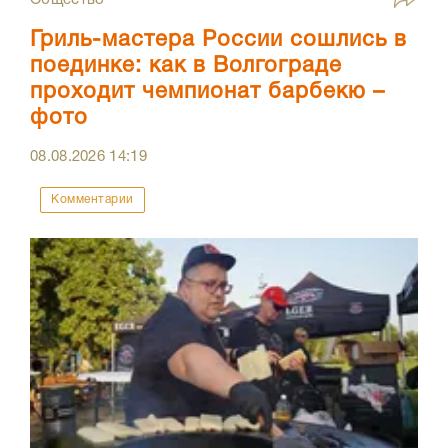
Гриль-мастера России сошлись в
поединке: как в Волгограде
проходит чемпионат барбекю –
фото
08.08.2026
14:19
Комментарии