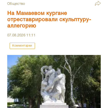
Общество
На Мамаевом кургане
отреставрировали скульптуру-
аллегорию
07.08.2026
11:11
Комментарии