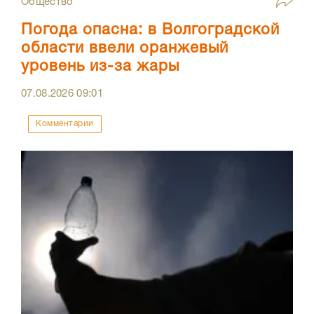
Общество
Погода опасна: в Волгоградской
области ввели оранжевый
уровень из-за жары
07.08.2026
09:01
Комментарии