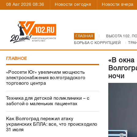
08 Авг 2026 08:36
Новости сегодня
Новости вчера
ГЛАВНАЯ
ВЫСОТА 102. П
БОРЬБА С КОРРУПЦИЕЙ
ТРА
ГЛАВНОЕ
«В окна
Волгогр
«Россети Юг» увеличили мощность
ночи
электроснабжения волгоградского
торгового центра
Техника для детской поликлиники – с
заботой о маленьких пациентах
Как Волгоград пережил атаку
украинских БПЛА: все, что происходило
31 июля