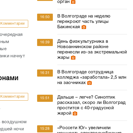
орган
В Волгограде на неделю
16:50
перекроют часть улицы
Комментарии
Бакинская
 очередная
День физкультурника в
нным
16:39
Новоаннинском районе
ные
перенесли из-за экстремальной
анки начнут
жары
В Волгограде сотрудница
16:31
колледжа «заработала» 2,5 млн
онами
на заочниках
Комментарии
Дальше – легче? Синоптик
15:51
рассказал, скоро ли Волгоград
а
простится с 40-градусной
жарой
в воздушном
«Россети Юг» увеличили
15:28
шедшей ночи