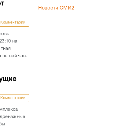
ет
Новости СМИ2
Комментарии
новь
23:10 на
отная
 по сей час.
дущие
Комментарии
омплекса
 дренажные
обы