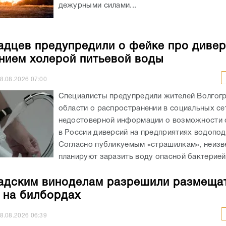
дежурными силами...
адцев предупредили о фейке про дивер
нием холерой питьевой воды
8.08.2026
07:00
Специалисты предупредили жителей Волгог
области о распространении в социальных се
недостоверной информации о возможности
в России диверсий на предприятиях водопод
Согласно публикуемым «страшилкам», неизв
планируют заразить воду опасной бактерией,
адским виноделам разрешили размеща
 на билбордах
8.08.2026
06:39