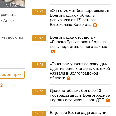
«Он не может без взрослых»: в
19:22
траивать
Волгоградской области
разыскивают 17-летнего
ах Аллеи
Владислава Косакова
Волгоградка отсудила у
 неудобства,
18:47
«Яндекс.Еды» в разы больше
цены недоставленного заказа
«Течением уносит за секунды»:
18:03
один из самых опасных пляжей
назвали в Волгоградской
омментарии
области
02
Двое погибших, больше 20
17:40
пострадавших: в Волгограде за
неделю случился шквал ДТП
В центре Волгограда зазвучит
17:01