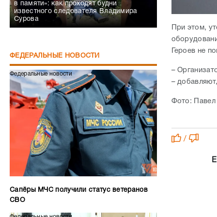
в памяти»: как проходят будни
известного следователя Владимира
Сурова
При этом, у
оборудовани
Героев не п
ФЕДЕРАЛЬНЫЕ НОВОСТИ
– Организат
Федеральные новости
– добавляют
Фото: Павел
/
Е
Сапёры МЧС получили статус ветеранов
СВО
Федеральные новости