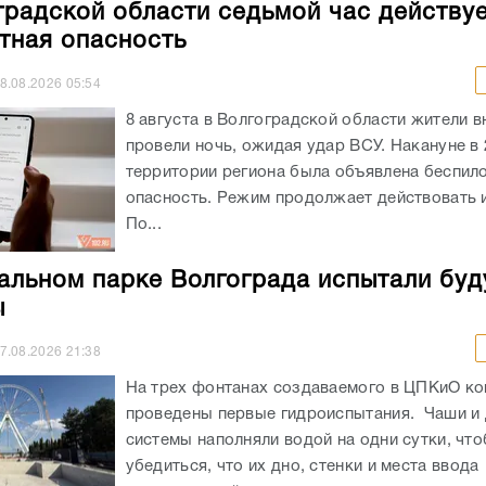
градской области седьмой час действу
тная опасность
8.08.2026
05:54
8 августа в Волгоградской области жители в
провели ночь, ожидая удар ВСУ. Накануне в 
территории региона была объявлена беспил
опасность. Режим продолжает действовать и
По...
альном парке Волгограда испытали бу
ы
7.08.2026
21:38
На трех фонтанах создаваемого в ЦПКиО к
проведены первые гидроиспытания. Чаши и
системы наполняли водой на одни сутки, чт
убедиться, что их дно, стенки и места ввода