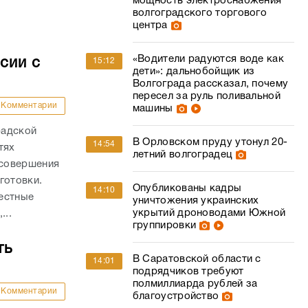
мощность электроснабжения
волгоградского торгового
центра
«Водители радуются воде как
сии с
15:12
дети»: дальнобойщик из
Волгограда рассказал, почему
пересел за руль поливальной
Комментарии
машины
радской
В Орловском пруду утонул 20-
14:54
тях
летний волгоградец
 совершения
готовки.
Опубликованы кадры
14:10
естные
уничтожения украинских
укрытий дроноводами Южной
...
группировки
ть
В Саратовской области с
14:01
подрядчиков требуют
полмиллиарда рублей за
Комментарии
благоустройство