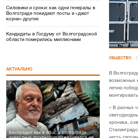
Силовики и сроки: как одни генералы в
Волгограде покидают посты и «дают
корни» другие
Кандидаты в Госдуму от Волгоградской
области померились миллионами
ОБЩЕСТВО
2
АКТУАЛЬНО
В Волгоград
возможных н
летию побед
монтировать
– В разных 
светодиодны
хроника, оз
Сталинградс
Беспредел как в 90-х: в Волгограде
честь герои
известный профессор пожаловался на