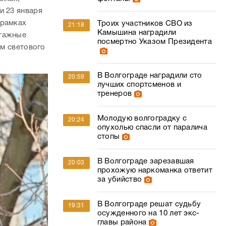
и 23 января
 рамках
Троих участников СВО из
21:18
Камышина наградили
нтажные
посмертно Указом Президента
ем светового
В Волгограде наградили сто
20:59
лучших спортсменов и
тренеров
Молодую волгоградку с
20:24
опухолью спасли от паралича
стопы
В Волгограде зарезавшая
20:03
прохожую наркоманка ответит
за убийство
В Волгограде решат судьбу
19:31
осужденного на 10 лет экс-
главы района