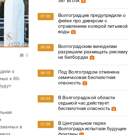
397 БПЛА
Волгоградцев предупредили о
07:00
фейке про диверсии с
отравлением холерой питьевой
воды
Волгоградским виноделам
06:39
разрешили размещать рекламу
0
на билбордах
дили о
Под Волгоградом отменена
06:10
семичасовая беспилотная
ных к 80-
опасность
будут
В Волгоградской области
05:54
седьмой час действует
беспилотная опасность
льная
я
В Центральном парке
21:38
азванных в
Волгограда испытали будущие
никах,
фонтаны