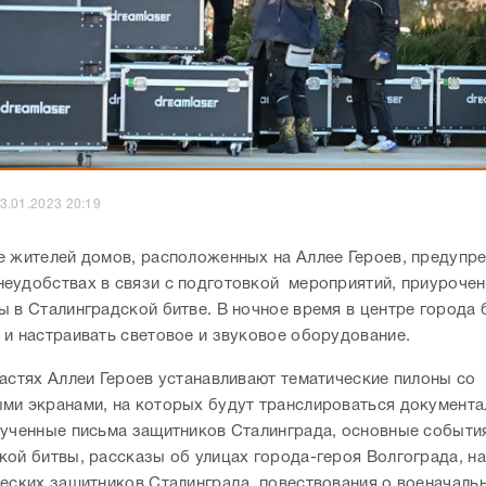
3.01.2023 20:19
е жителей домов, расположенных на Аллее Героев, предупре
еудобствах в связи с подготовкой мероприятий, приурочен
ы в Сталинградской битве. В ночное время в центре города 
 и настраивать световое и звуковое оборудование.
частях Аллеи Героев устанавливают тематические пилоны со
ми экранами, на которых будут транслироваться документа
вученные письма защитников Сталинграда, основные событи
кой битвы, рассказы об улицах города-героя Волгограда, н
ческих защитников Сталинграда, повествования о военачаль