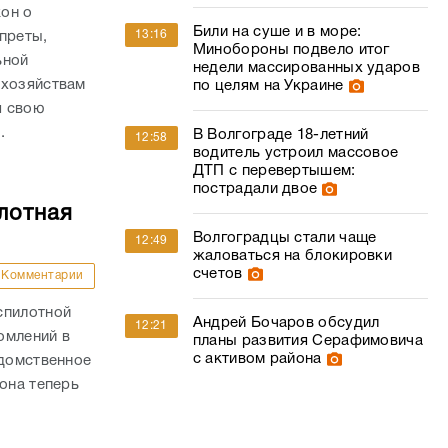
он о
Били на суше и в море:
13:16
преты,
Минобороны подвело итог
ьной
недели массированных ударов
 хозяйствам
по целям на Украине
я свою
.
В Волгограде 18-летний
12:58
водитель устроил массовое
ДТП с перевертышем:
пострадали двое
лотная
Волгоградцы стали чаще
12:49
жаловаться на блокировки
счетов
Комментарии
спилотной
Андрей Бочаров обсудил
12:21
омлений в
планы развития Серафимовича
с активом района
едомственное
она теперь