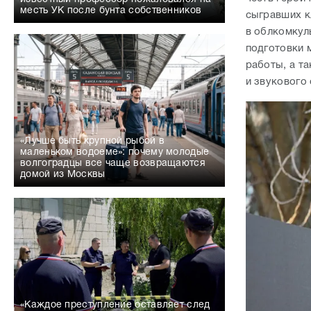
месть УК после бунта собственников
сыгравших к
в облкомкул
подготовки 
работы, а та
и звукового
«Лучше быть крупной рыбой в
маленьком водоеме»: почему молодые
волгоградцы все чаще возвращаются
домой из Москвы
«Каждое преступление оставляет след