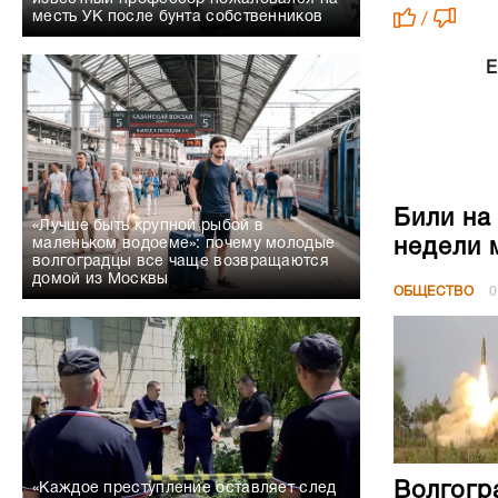
месть УК после бунта собственников
/
Е
Били на
«Лучше быть крупной рыбой в
недели 
маленьком водоеме»: почему молодые
волгоградцы все чаще возвращаются
домой из Москвы
ОБЩЕСТВО
0
Волгогр
«Каждое преступление оставляет след