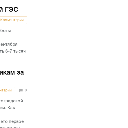
й ГЭС
Комментарии
аботы
сентября
ть 6-7 тысяч
икам за
нтарии
0
лгоградской
ии. Как
 это первое