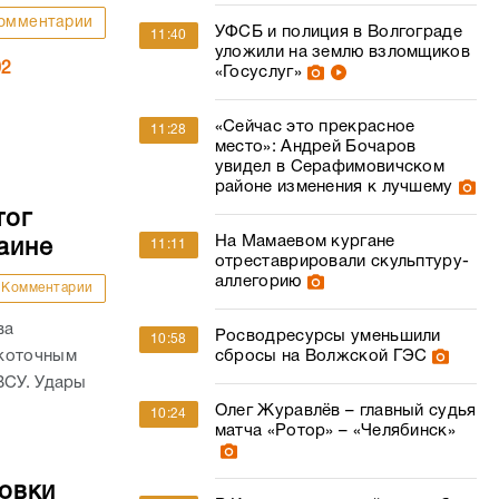
омментарии
УФСБ и полиция в Волгограде
11:40
уложили на землю взломщиков
02
«Госуслуг»
«Сейчас это прекрасное
11:28
место»: Андрей Бочаров
увидел в Серафимовичском
районе изменения к лучшему
тог
На Мамаевом кургане
аине
11:11
отреставрировали скульптуру-
аллегорию
Комментарии
ва
Росводресурсы уменьшили
10:58
окоточным
сбросы на Волжской ГЭС
ВСУ. Удары
Олег Журавлёв – главный судья
10:24
матча «Ротор» – «Челябинск»
овки