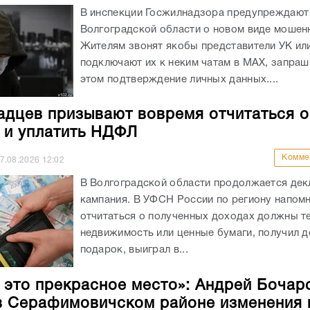
В инспекции Госжилнадзора предупреждают
Волгоградской области о новом виде мошен
Жителям звонят якобы представители УК ил
подключают их к неким чатам в МАХ, запраш
этом подтверждение личных данных....
адцев призывают вовремя отчитаться о
 и уплатить НДФЛ
Комме
7.08.2026
12:02
В Волгоградской области продолжается де
кампания. В УФСН России по региону напомн
отчитаться о полученных доходах должны те
недвижимость или ценные бумаги, получил 
подарок, выиграл в...
 это прекрасное место»: Андрей Бочар
в Серафимовичском районе изменения 