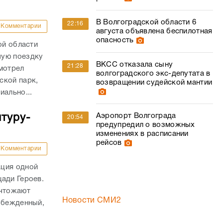
В Волгоградской области 6
22:16
Комментарии
августа объявлена беспилотная
опасность
ой области
чую поездку
ВКСС отказала сыну
21:28
мотрел
волгоградского экс-депутата в
ской парк,
возвращении судейской мантии
иально...
Аэропорт Волгограда
туру-
20:54
предупредил о возможных
изменениях в расписании
рейсов
Комментарии
ация одной
ади Героев.
ичтожают
Новости СМИ2
обежденный,