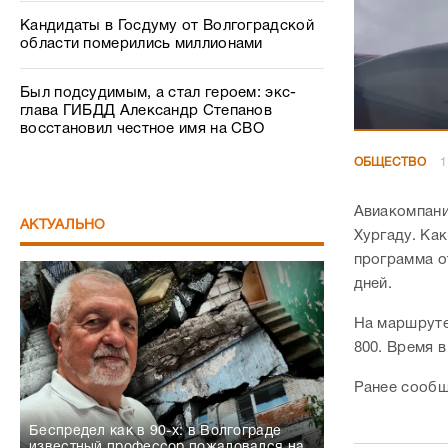
Кандидаты в Госдуму от Волгоградской
области померились миллионами
Был подсудимым, а стал героем: экс-
глава ГИБДД Александр Степанов
восстановил честное имя на СВО
ОБЩЕСТВО
1
Авиакомпани
АКТУАЛЬНО
Хургаду. Ка
программа о
дней.
На маршруте
800. Время в
Ранее сообща
Беспредел как в 90-х: в Волгограде
известный профессор пожаловался на