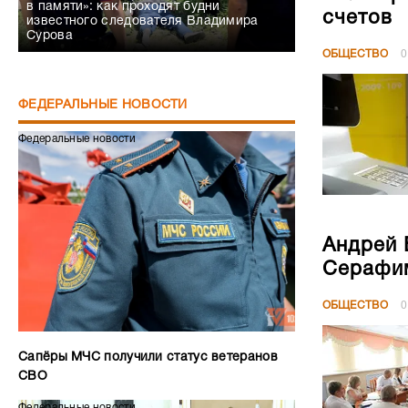
в памяти»: как проходят будни
счетов
известного следователя Владимира
Сурова
ОБЩЕСТВО
0
ФЕДЕРАЛЬНЫЕ НОВОСТИ
Федеральные новости
Андрей 
Серафим
ОБЩЕСТВО
0
Сапёры МЧС получили статус ветеранов
СВО
Федеральные новости