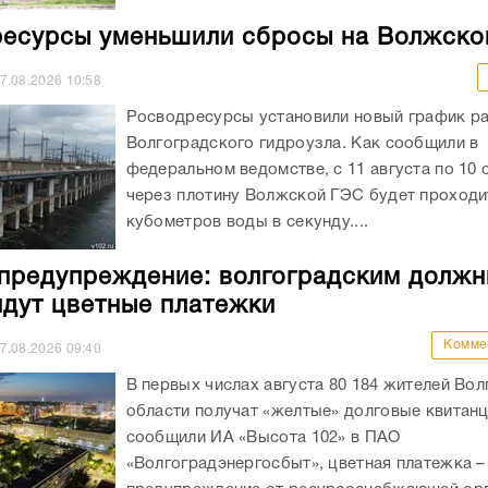
есурсы уменьшили сбросы на Волжско
7.08.2026
10:58
Росводресурсы установили новый график р
Волгоградского гидроузла. Как сообщили в
федеральном ведомстве, с 11 августа по 10 
через плотину Волжской ГЭС будет проходи
кубометров воды в секунду....
предупреждение: волгоградским должн
идут цветные платежки
Комме
7.08.2026
09:40
В первых числах августа 80 184 жителей Во
области получат «желтые» долговые квитанц
сообщили ИА «Высота 102» в ПАО
«Волгоградэнергосбыт», цветная платежка –