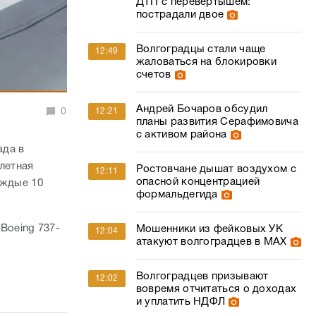
ДТП с перевертышем:
пострадали двое
Волгоградцы стали чаще
12:49
жаловаться на блокировки
счетов
Андрей Бочаров обсудил
0
12:21
планы развития Серафимовича
с активом района
ада в
летная
Ростовчане дышат воздухом с
12:11
опасной концентрацией
аждые 10
формальдегида
Вoeing 737-
Мошенники из фейковых УК
12:04
атакуют волгоградцев в МАХ
Волгоградцев призывают
12:02
вовремя отчитаться о доходах
и уплатить НДФЛ