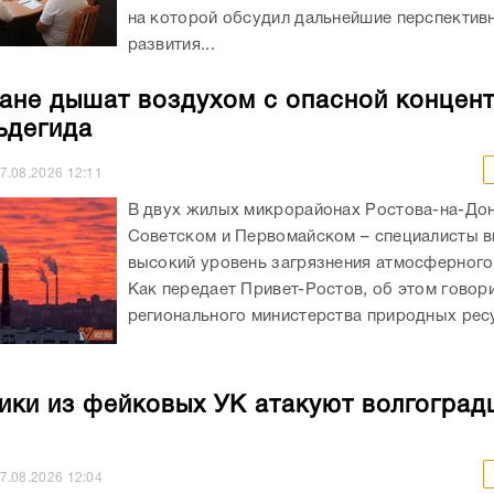
на которой обсудил дальнейшие перспектив
развития...
ане дышат воздухом с опасной концен
ьдегида
7.08.2026
12:11
В двух жилых микрорайонах Ростова-на-Дон
Советском и Первомайском – специалисты 
высокий уровень загрязнения атмосферного
Как передает Привет-Ростов, об этом говори
регионального министерства природных ресу
ки из фейковых УК атакуют волгоград
7.08.2026
12:04