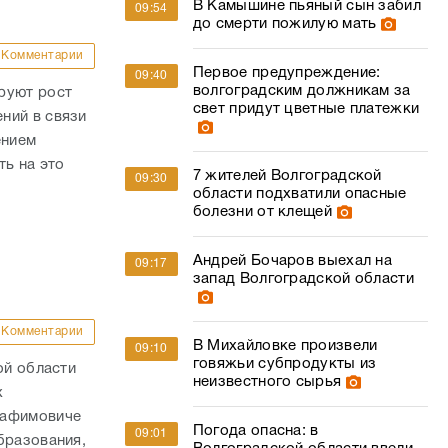
В Камышине пьяный сын забил
09:54
до смерти пожилую мать
Комментарии
Первое предупреждение:
09:40
волгоградским должникам за
руют рост
свет придут цветные платежки
ний в связи
ением
ть на это
7 жителей Волгоградской
09:30
области подхватили опасные
болезни от клещей
Андрей Бочаров выехал на
09:17
запад Волгоградской области
Комментарии
В Михайловке произвели
09:10
говяжьи субпродукты из
ой области
неизвестного сырья
х
рафимовиче
Погода опасна: в
09:01
бразования,