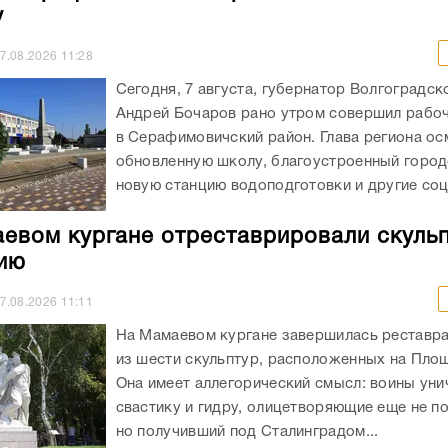
у
7.08.2026
11:28
Сегодня, 7 августа, губернатор Волгоградск
Андрей Бочаров рано утром совершил рабо
в Серафимовичский район. Глава региона ос
обновленную школу, благоустроенный город
новую станцию водоподготовки и другие соц
евом кургане отреставрировали скульп
ию
7.08.2026
11:11
На Мамаевом кургане завершилась реставр
из шести скульптур, расположенных на Площ
Она имеет аллегорический смысл: воины ун
свастику и гидру, олицетворяющие еще не п
но получивший под Сталинградом...