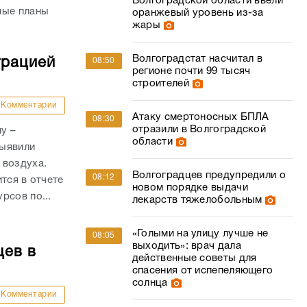
Волгоградской области ввели
ные планы
оранжевый уровень из-за
жары
Волгоградстат насчитал в
трацией
08:50
регионе почти 99 тысяч
строителей
Комментарии
Атаку смертоносных БПЛА
08:30
отразили в Волгоградской
у –
области
выявили
 воздуха.
Волгоградцев предупредили о
08:12
тся в отчете
новом порядке выдачи
рсов по...
лекарств тяжелобольным
«Голыми на улицу лучше не
08:05
выходить»: врач дала
цев в
действенные советы для
спасения от испепеляющего
солнца
Комментарии