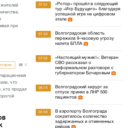
«Ротор» прошёл в следующий
07:31
 жителей
тур «Игр Будущего» благодаря
ничества.
успешной игре на цифровом
и
этапе
ивая при
Волгоградская область
07:20
пережила 9-часовую угрозу
налета БПЛА
«Настоящий мужик!»: Ветеран
07:02
СВО рассказал о
нтарии
0
неформальном разговоре с
губернатором Бочаровым
кларационная
или, что
Волгоградский хирург за
06:15
, кто продал
отпуск принял в ЛНР 500
дорогой
пациентов
В аэропорту Волгограда
05:59
сократилось количество
ов
задержанных и отмененных
к
рейсов