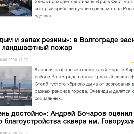
 дым и запах резины»: в Волгограде зас
 ландшафтный пожар
8.08.2026
13:25
8 апреля на фоне экстремальной жары в Ки
районе Волгограда возник крупный ландша
Столб густого чёрного дыма от возгорания 
разных районов города. Очевидцы делятся 
социальных...
ень достойно»: Андрей Бочаров оценил
о благоустройства сквера им. Говорухи
8.08.2026
12:57
8 августа губернатор Андрей Бочаров вмест
из городских и областных чиновников устрои
драйв обновлённому скверу на пр. Ленина у
Центрального рынка. Тематическая зона от
увековечила память Станислава Говорухина..