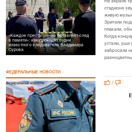
в памяти»: как проходят будни
устали, уши 
известного следователя Владимира
Сурова
забросали н
разноцветны
ФЕДЕРАЛЬНЫЕ НОВОСТИ
/
Федеральные новости
Е
Времени
дедлайн
Сапёры МЧС получили статус ветеранов
ОБЩЕСТВО
0
СВО
Федеральные новости