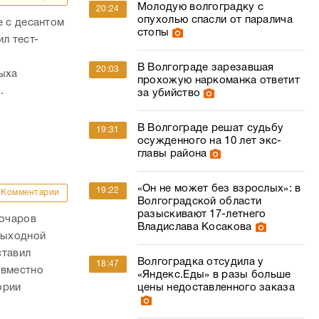
за убийство
В Волгограде решат судьбу
19:31
осужденного на 10 лет экс-
главы района
«Он не может без взрослых»: в
19:22
Комментарии
Волгоградской области
разыскивают 17-летнего
Бочаров
Владислава Косакова
выходной
ставил
Волгоградка отсудила у
18:47
овместно
«Яндекс.Еды» в разы больше
ории
цены недоставленного заказа
«Течением уносит за секунды»:
18:03
один из самых опасных пляжей
назвали в Волгоградской
области
Комментарии
лило