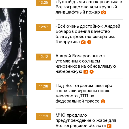
Говорухина
Андрей Бочаров вывел
12:12
утомленных солнцем
чиновников на обновляемую
набережную
Под Волгоградом шестеро
11:38
госпитализированы после
массового ДТП на
федеральной трассе
МЧС продлило
11:19
предупреждение о жаре для
Волгоградской области
этом на
ы играли
В Волгограде разыскивают 71-
10:55
летнего пенсионера с
проблемами памяти
ным. Люди
ефонами.
Под Волгоградом силовики
иться. Ноги
10:15