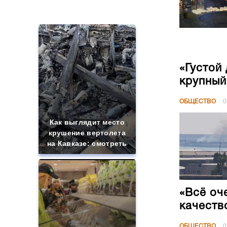
«Густой
крупный
ОБЩЕСТВО
0
Как выглядит место
крушение вертолета
на Кавказе: смотреть
«Всё оч
качеств
ОБЩЕСТВО
0
Не ешьте эту
готовую еду из
магазина: список