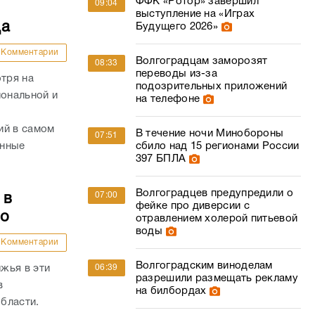
иональной и
на телефоне
ий в самом
В течение ночи Минобороны
07:51
енные
сбило над 15 регионами России
397 БПЛА
Волгоградцев предупредили о
07:00
 в
фейке про диверсии с
то
отравлением холерой питьевой
воды
Комментарии
Волгоградским виноделам
жья в эти
06:39
разрешили размещать рекламу
в
на билбордах
бласти.
а», на
Под Волгоградом отменена
06:10
ии. Кто
семичасовая беспилотная
опасность
В Волгоградской области
05:54
седьмой час действует