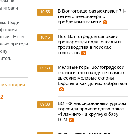
прошерстили поля, склады и
рные зрители
производства в поисках
цену
нелегалов
оится.
Меловые горы Волгоградской
09:58
области: где находятся самые
высокие меловые склоны
Европы и как до них добраться
омментарии
02
ВС РФ массированным ударом
09:38
поразили производство ракет
«Фламинго» и крупную базу
ГСМ
ФФК «Ротор» завершил
09:04
выступление на «Играх
да
Будущего 2026»
Комментарии
Волгоградцам заморозят
08:33
переводы из-за
отря на
подозрительных приложений