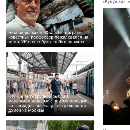
месть УК после бунта собственников
«Лучше быть крупной рыбой в
маленьком водоеме»: почему молодые
волгоградцы все чаще возвращаются
домой из Москвы
На экране т
стадионе зв
живую музык
Зрители под
плакали, об
«Каждое преступление оставляет след
Когда концер