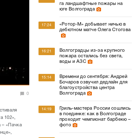
Волгоградцы из-за крупного
16:21
пожара остались без света,
воды и АЗС
Времени до сентября: Андрей
15:14
Бочаров озвучил дедлайн для
благоустройства центра
Волгограда
0
Гриль-мастера России сошлись
14:19
стиваля
в поединке: как в Волгограде
а 102»,
проходит чемпионат барбекю –
фото
а – «Пачка
нце»,
«Густой дым и запах резины»: в
13:25
Волгограде засняли крупный
ландшафтный пожар
«Всё очень достойно»: Андрей
12:57
Бочаров оценил качество
благоустройства сквера им.