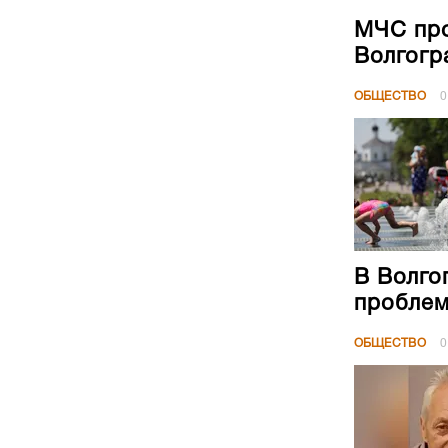
В Волго
проблем
ОБЩЕСТВО
0
Под Вол
и произ