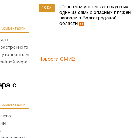
 экстренного
о уточнённым
Новости СМИ2
райней мере
ера с
Комментарии
тнего
ции
да
кинув свою
ожилой
 склады