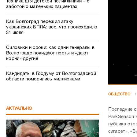
Силовики и сроки: как одни генералы в
Волгограде покидают посты и «дают
корни» другие
Кандидаты в Госдуму от Волгоградской
области померились миллионами
ОБЩЕСТВО
1
АКТУАЛЬНО
Последние с
ParkSeason 
публика отор
сигарет», «В
«Кукушка», 
Беспредел как в 90-х: в Волгограде
известный профессор пожаловался на