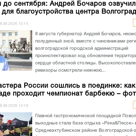
полуденный зной, вместе с чиновниками рег
волгоградской городской администраций
проинспектировал ход обновления территор
сердце областной столицы. Высокопоставл
ревизоры осмотрели нижнюю...
астера России сошлись в поединке: как
аде проходит чемпионат барбекю – фо
8.08.2026
14:19
Главной гастрономической площадкой Повол
выходные стала база отдыха «Река&Песок» 
Среднеахтубинском районе Волгоградской о
Здесь проходит фестиваль «Гриль Фест Волг
который прибыли лучшие гриль-матера Росс
сделает...