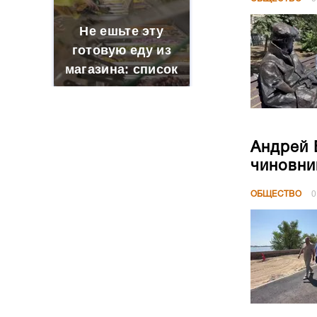
Андрей 
чиновни
ОБЩЕСТВО
0
МЧС про
Волгогр
ОБЩЕСТВО
0