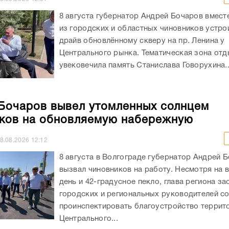
Бочаров вывел утомленных солнцем
ков на обновляемую набережную
8.08.2026
12:12
8 августа в Волгограде губернатор Андрей 
вызвал чиновников на работу. Несмотря на 
день и 42-градусное пекло, глава региона за
городских и региональных руководителей с
проинспектировать благоустройство террит
Центрального...
длило предупреждение о жаре для
адской области
8.08.2026
11:19
В Волгоградской области МЧС России прод