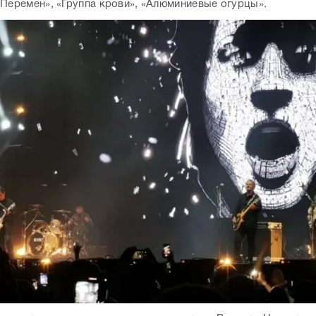
ранслировались видеозаписи с концертов Виктора Цоя, при 
учал оцифрованный голос рок-музыканта, а участники групп
у.
певали голосу кумира до хрипоты, но счастье было безмер
нимали друг друга, размахивали флагами и включенными тел
т и фестиваль закончился, никто не верил, что надо расход