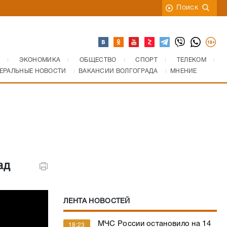
Поиск
ЭКОНОМИКА
ОБЩЕСТВО
СПОРТ
ТЕЛЕКОМ
ЕРАЛЬНЫЕ НОВОСТИ
ВАКАНСИИ ВОЛГОГРАДА
МНЕНИЕ
ад
ЛЕНТА НОВОСТЕЙ
МЧС России остановило на 14
18:23
га ландшафтные пожары на
юге Волгограда
«Ротор‑М» добывает ничью в
17:24
дебютном матче Олега Стогова