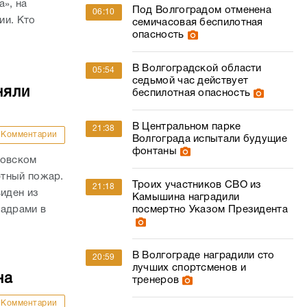
няли
беспилотная опасность
В Центральном парке
21:38
Комментарии
Волгограда испытали будущие
фонтаны
ровском
фтный пожар.
Троих участников СВО из
21:18
виден из
Камышина наградили
кадрами в
посмертно Указом Президента
В Волгограде наградили сто
20:59
лучших спортсменов и
на
тренеров
Комментарии
Молодую волгоградку с
20:24
опухолью спасли от паралича
е с десантом
стопы
л тест-
В Волгограде зарезавшая
20:03
дыха
прохожую наркоманка ответит
.