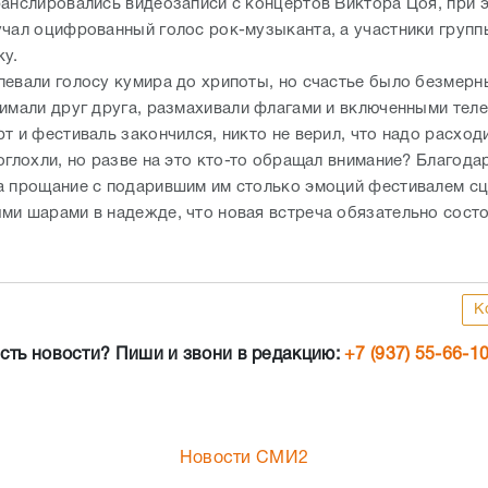
оглохли, но разве на это кто-то обращал внимание? Благода
а прощание с подарившим им столько эмоций фестивалем с
ми шарами в надежде, что новая встреча обязательно сост
К
сть новости? Пиши и звони в редакцию:
+7 (937) 55-66-1
Новости СМИ2
 до сентября: Андрей Бочаров озвучил
 для благоустройства центра Волгогра
8.08.2026
15:14
8 августа губернатор Андрей Бочаров, несм