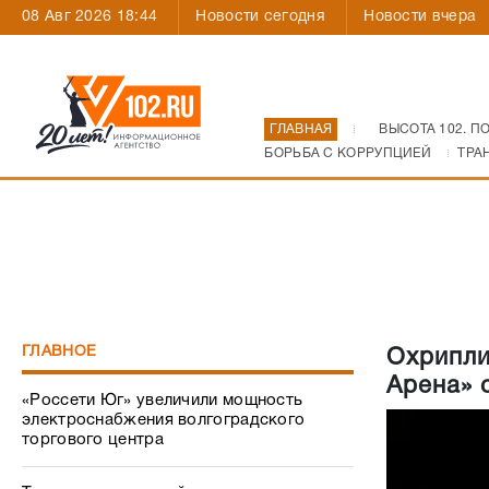
08 Авг 2026 18:44
Новости сегодня
Новости вчера
ГЛАВНАЯ
ВЫСОТА 102. П
БОРЬБА С КОРРУПЦИЕЙ
ТРА
ГЛАВНОЕ
Охрипли
Арена» 
«Россети Юг» увеличили мощность
электроснабжения волгоградского
торгового центра
Техника для детской поликлиники – с
заботой о маленьких пациентах
Как Волгоград пережил атаку
украинских БПЛА: все, что происходило
31 июля