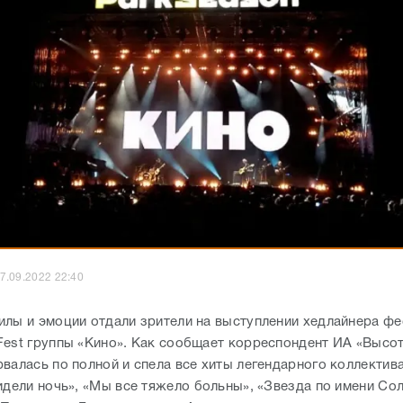
7.09.2022 22:40
илы и эмоции отдали зрители на выступлении хедлайнера фе
Fest группы «Кино». Как сообщает корреспондент ИА «Высот
валась по полной и спела все хиты легендарного коллектив
идели ночь», «Мы все тяжело больны», «Звезда по имени Сол
«Перемен», «Группа крови», «Алюминиевые огурцы».