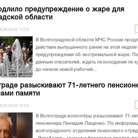
действие выпущенного ранее на этой неделе
предупреждения об экстремальной жаре. П
данным спасателей, ждать похолодания по к
до начала новой рабочей...
граде разыскивают 71-летнего пенсион
ами памяти
8.08.2026
10:55
В Волгограде волонтёры разыскивают 71-ле
пенсионера Геннадия Пащенко. По информа
волгоградского отделения поискового отря
«ЛизаАлерт», мужчина бесследно пропал, по
квартиру 7 августа. Перед исчезновением п
человек был одет в...
гоградом силовики прошерстили поля,
водства в поисках нелегалов