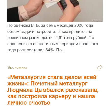
По оценкам ВТБ, за семь месяцев 2026 года
объем выдачи потребительских кредитов на
розничном рынке достиг 2,9* трлн рублей. По
сравнению с аналогичным периодом прошлого
года рост составил 64%. По...
Экономика
«Металлургия стала делом всей
жизни»: Почетный металлург
Людмила Цымбалюк рассказала,
как построила карьеру и нашла
личное счастье