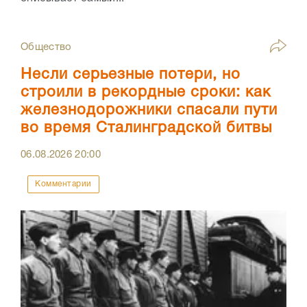
Общество
Несли серьезные потери, но
строили в рекордные сроки: как
железнодорожники спасали пути
во время Сталинградской битвы
06.08.2026
20:00
Комментарии