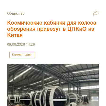
Общество
Космические кабинки для колеса
обозрения привезут в ЦПКиО из
Китая
09.08.2026
14:26
Комментарии