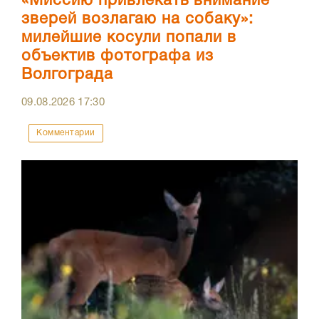
«Миссию привлекать внимание
зверей возлагаю на собаку»:
милейшие косули попали в
объектив фотографа из
Волгограда
09.08.2026
17:30
Комментарии