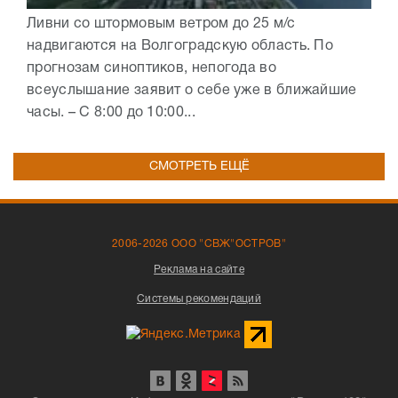
Ливни со штормовым ветром до 25 м/с
надвигаются на Волгоградскую область. По
прогнозам синоптиков, непогода во
всеуслышание заявит о себе уже в ближайшие
часы. – С 8:00 до 10:00...
СМОТРЕТЬ ЕЩЁ
2006-2026 ООО "СВЖ"ОСТРОВ"
Реклама на сайте
Системы рекомендаций