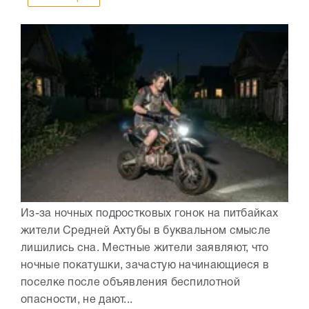
Из-за ночных подростковых гонок на питбайках
жители Средней Ахтубы в буквальном смысле
лишились сна. Местные жители заявляют, что
ночные покатушки, зачастую начинающиеся в
поселке после объявления беспилотной
опасности, не дают...