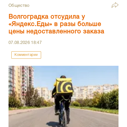
Общество
Волгоградка отсудила у
«Яндекс.Еды» в разы больше
цены недоставленного заказа
07.08.2026
18:47
Комментарии