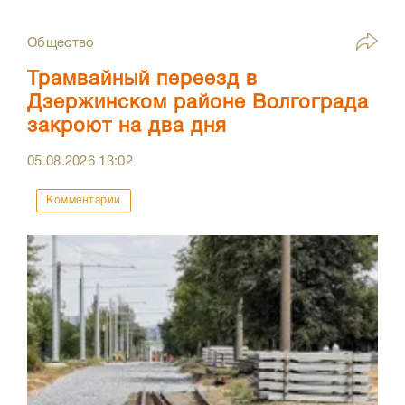
Общество
Трамвайный переезд в
Дзержинском районе Волгограда
закроют на два дня
05.08.2026
13:02
Комментарии